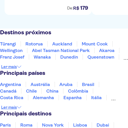
179
R$
De:
Destinos próximos
Tūrangi
Rotorua
Auckland
Mount Cook
Wellington
Abel Tasman National Park
Akaroa
Franz Josef
Wanaka
Dunedin
Queenstown
Milford Sound
Te Anau
Doubtful Sound
Ler mais
Principais países
Argentina
Austrália
Aruba
Brasil
Canadá
Chile
China
Colômbia
Costa Rica
Alemanha
Espanha
Itália
Jamaica
Japão
Marrocos
México
Ler mais
Panamá
Peru
Portugal
Uruguai
Principais destinos
Paris
Roma
Nova York
Lisboa
Dubai