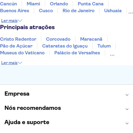
Cancún
Miami
Orlando
Punta Cana
Buenos Aires
Cusco
Rio de Janeiro
Ushuaia
Foz do Iguaçu
Mendoza
Salvador
Ler mais
Fernando de Noronha
Curitiba
Recife
Fortaleza
Principais atrações
Cristo Redentor
Corcovado
Maracanã
Pão de Açúcar
Cataratas do Iguaçu
Tulum
Museus do Vaticano
Palácio de Versalhes
Torre Eiffel
Coliseu
Capela Sistina
Ler mais
Museu do Louvre
Sagrada Família
Estátua da Liberdade
Empire State Building
Grand Canyon
Burj Khalifa
Montmartre
Torre de Belém
Discovery Cove
Empresa
Nós recomendamos
Ajuda e suporte