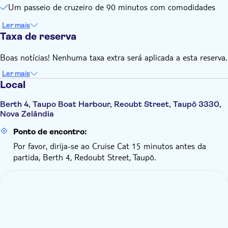
desembarcar e viajar em outra data ou obter um reembolso
Um passeio de cruzeiro de 90 minutos com comodidades
do fornecedor do bilhete. Se um passageiro optar por não
Ler mais
deixar o barco neste momento e as esculturas rupestres não
Taxa de reserva
forem visitadas, não haverá reembolso
Boas notícias! Nenhuma taxa extra será aplicada a esta reserva.
Ler mais
Local
Berth 4, Taupo Boat Harbour, Reoubt Street, Taupō 3330,
Nova Zelândia
Ponto de encontro:
Por favor, dirija-se ao Cruise Cat 15 minutos antes da
partida, Berth 4, Redoubt Street, Taupō.