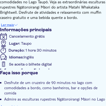
comodidades no Lago Taupō. Veja as extraordinárias esculturas
rupestres Ngātoroirangi Māori do artista Matahi Whakataka
Brightwell. Desfrute de atividades e relaxamento com muffin
caseiro gratuito e uma bebida quente a bordo.
Ler mais
Informações principais
Cancelamento grátis
Lugar:
Taupo
Duração:
1 hora 30 minutos
Idiomas:
Inglês
Se aceita o bilhete digital
Informações adicionais
Faça isso porque
Confirmação instantânea
Desfrute de um cruzeiro de 90 minutos no lago com
Voucher eletrônico
comodidades a bordo, como banheiros, bar e opções de
comida
Admire as esculturas rupestres Ngātoroirangi Māori no Lago
Taupō pelo artista Matahi Whakataka Brightwell