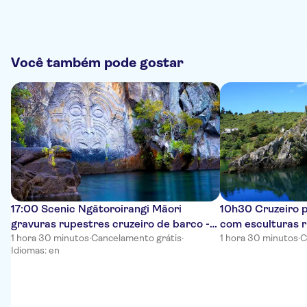
Você também pode gostar
17:00 Scenic Ngātoroirangi Māori
10h30 Cruzeiro 
gravuras rupestres cruzeiro de barco -
com esculturas 
vistas e vibrações
1 hora 30 minutos
·
Cancelamento grátis
·
Ngātoroirangi M
1 hora 30 minutos
·
C
Idiomas: en