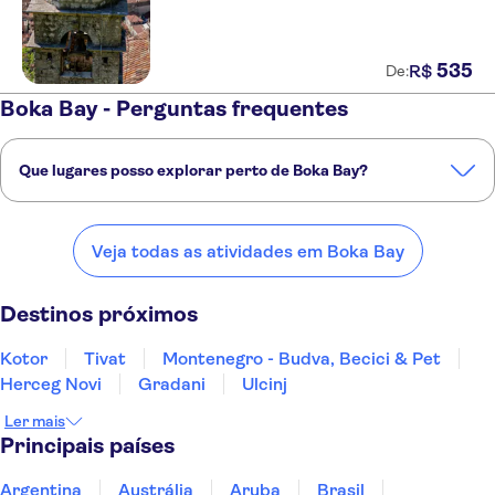
535
R$
De:
Boka Bay - Perguntas frequentes
Que lugares posso explorar perto de Boka Bay?
Confira alguns dos nossos lugares favoritos para visitar perto de
Boka Bay:
Veja todas as atividades em Boka Bay
Kotor
Tivat
Montenegro - Budva, Becici & Pet
Herceg Novi
Gradani
Destinos próximos
Kotor
Tivat
Montenegro - Budva, Becici & Pet
Herceg Novi
Gradani
Ulcinj
Ler mais
Principais países
Argentina
Austrália
Aruba
Brasil