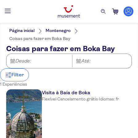
Filtros
Preço (por adulto)
Hotel pickup
Opções de ingressos
Página inicial
Montenegro
Taxas de entrada incluídas
Categorias
Mín.
R$
Máx.
R$
Coisas para fazer em Boka Bay
Tour guiado
Excursões e passeios de um dia
NO-PICKUP
Idomas
Coisas para fazer em Boka Bay
Refeição incluída
Francês
Voucher eletrônico
Cancelamento gratuito
Desde:
Até:
Confirmação instantânea
Filter
1 Experiências
Visita à Baía de Boka
Flexível
·
Cancelamento grátis
·
Idiomas: fr