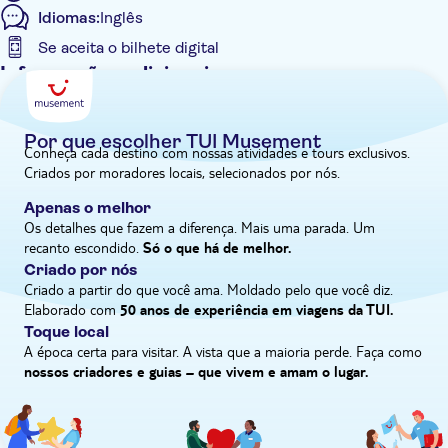
Idiomas:
Inglês
tempo para compras e almoço, terminaremos o dia com uma
viagem à caverna Għar Dalam, onde a evidência mais antiga da
Se aceita o bilhete digital
presença humana em Malta, com cerca de 7.400 anos, foi
Informações adicionais
descoberta por arqueólogos.
Tour guiado
Confirmação instantânea
Por que escolher TUI Musement
Conheça cada destino com nossas atividades e tours exclusivos.
Voucher eletrônico
Criados por moradores locais, selecionados por nós.
Pick up no hotel
Apenas o melhor
Os detalhes que fazem a diferença. Mais uma parada. Um
recanto escondido.
Só o que há de melhor.
Criado por nós
Criado a partir do que você ama. Moldado pelo que você diz.
Elaborado com
50 anos de experiência em viagens da TUI.
Toque local
A época certa para visitar. A vista que a maioria perde. Faça como
nossos criadores e guias – que vivem e amam o lugar.