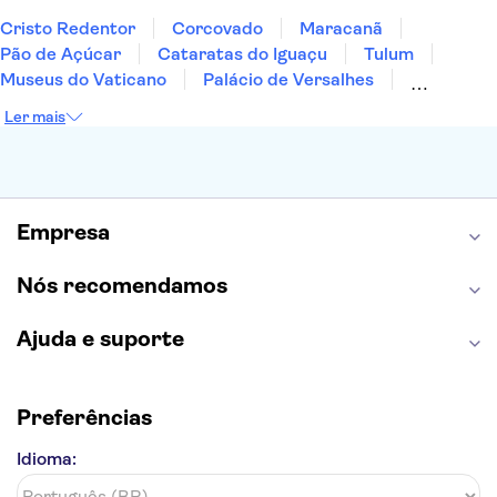
Cristo Redentor
Corcovado
Maracanã
Pão de Açúcar
Cataratas do Iguaçu
Tulum
Museus do Vaticano
Palácio de Versalhes
Torre Eiffel
Coliseu
Capela Sistina
Ler mais
Museu do Louvre
Sagrada Família
Estátua da Liberdade
Empire State Building
Grand Canyon
Burj Khalifa
Montmartre
Torre de Belém
Discovery Cove
Empresa
Nós recomendamos
Ajuda e suporte
Preferências
Idioma: