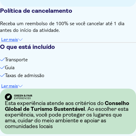
Guia de língua inglesa para todas as nacionalidades
Política de cancelamento
Esta experiência não segue nossa política geral de
cancelamento. Se você precisar cancelar, você deve fazê-lo
Receba um reembolso de 100% se você cancelar até 1 dia
com pelo menos 24 horas de antecedência para receber um
antes do início da atividade.
reembolso total
Ler mais
O que está incluído
Transporte
Guia
Taxas de admissão
Ler mais
Esta experiência atende aos critérios do
Conselho
Global de Turismo Sustentável
. Ao escolher esta
experiência, você pode proteger os lugares que
ama, cuidar do meio ambiente e apoiar as
comunidades locais