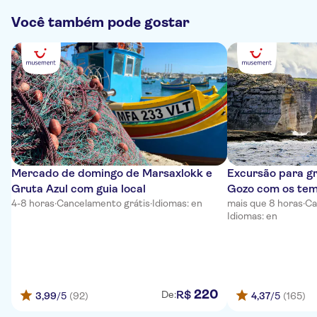
Você também pode gostar
Mercado de domingo de Marsaxlokk e
Excursão para g
Gruta Azul com guia local
Gozo com os temp
4-8 horas
·
Cancelamento grátis
·
Idiomas: en
mais que 8 horas
·
Ca
Idiomas: en
220
R$
De:
3,99
/5
(92)
4,37
/5
(165)