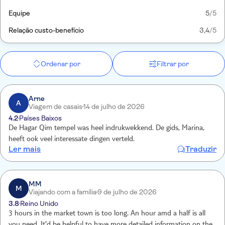
Equipe
5
/5
Relação custo-benefício
3,4
/5
Ordenar por
Filtrar por
Arne
A
Viagem de casais
14 de julho de 2026
4.2
Países Baixos
De Hagar Qim tempel was heel indrukwekkend. De gids, Marina,
heeft ook veel interessate dingen verteld.
Ler mais
Traduzir
MM
M
Viajando com a família
9 de julho de 2026
3.8
Reino Unido
3 hours in the market town is too long. An hour amd a half is all