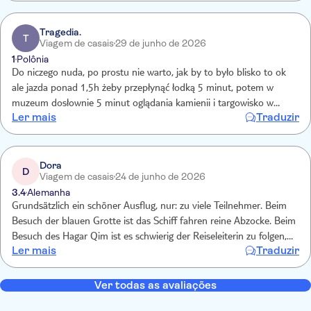
most of the market had then already gone. The locations are okay
but the timings are wrong - need to do the market first ( or don't
describe it as a trip to the market).
Tragedia.
T
Viagem de casais
29 de junho de 2026
1
Polônia
Do niczego nuda, po prostu nie warto, jak by to było blisko to ok
ale jazda ponad 1,5h żeby przepłynąć łodką 5 minut, potem w
muzeum dosłownie 5 minut oglądania kamienii i targowisko w
Ler mais
Traduzir
wiosce rybackiej, towary te same co pod hotelem, tandeta, szajs,
aliexpress. Na dodatek 40 stopni w cieniu dosłownie nie do
wytrzymania nie było ani wody ani niczego, przewodniczka robiła co
mogła ale po prostu lepiej zostać w domu. Po wyjeździe
Dora
D
Viagem de casais
24 de junho de 2026
wymiotowaliśmy i przepadła nam kolejna wycieczka 400zł w plecy...
3.4
Alemanha
Grundsätzlich ein schöner Ausflug, nur: zu viele Teilnehmer. Beim
Besuch der blauen Grotte ist das Schiff fahren reine Abzocke. Beim
Besuch des Hagar Qim ist es schwierig der Reiseleiterin zu folgen,
Ler mais
Traduzir
da sie kein Mikrofon hat. Da ist es besser selber zu buchen und den
Audio guide zu nehmen. Grundsätzlich war die Reiseleiterin gut und
hat viel erklärt. Der Markt war schon fast vorbei, als wir am
Ver todas as avaliações
Nachmittag hingekommen sind, schade.