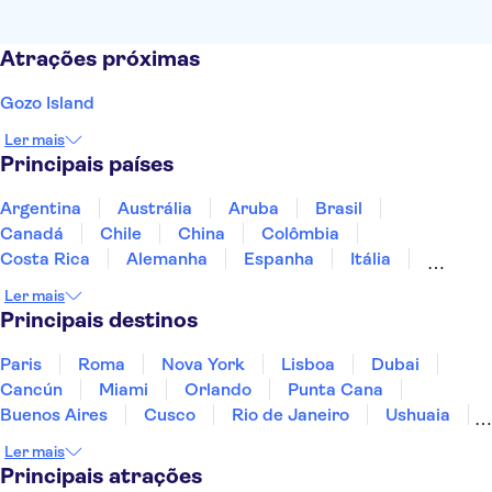
Atrações próximas
Gozo Island
Ler mais
Principais países
Argentina
Austrália
Aruba
Brasil
Canadá
Chile
China
Colômbia
Costa Rica
Alemanha
Espanha
Itália
Jamaica
Japão
Marrocos
México
Ler mais
Panamá
Peru
Portugal
Uruguai
Principais destinos
Paris
Roma
Nova York
Lisboa
Dubai
Cancún
Miami
Orlando
Punta Cana
Buenos Aires
Cusco
Rio de Janeiro
Ushuaia
Foz do Iguaçu
Mendoza
Salvador
Ler mais
Fernando de Noronha
Curitiba
Recife
Fortaleza
Principais atrações