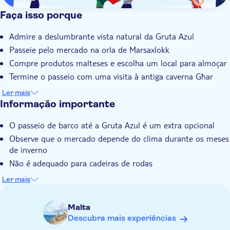
Faça isso porque
Admire a deslumbrante vista natural da Gruta Azul
Passeie pelo mercado na orla de Marsaxlokk
Compre produtos malteses e escolha um local para almoçar
Termine o passeio com uma visita à antiga caverna Għar
Dalam
Ler mais
Guia local especializado com conhecimento inigualável de
Informação importante
Malta
O passeio de barco até a Gruta Azul é um extra opcional
Observe que o mercado depende do clima durante os meses
de inverno
Não é adequado para cadeiras de rodas
Não é adequado para hóspedes com mobilidade reduzida
Ler mais
Traga um chapéu
Traga calçado adequado
Malta
Traga dinheiro para extras ou gratificações
Descubra mais experiências
Alimentos e bebidas não incluídos