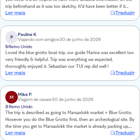
you need. It'd be helpful to have more detailed information on the
trip beforehand as it was too sketchy. It'd have been better if it
Ler mais
Traduzir
included a visit to the local church there but there was no mention
of that The first stop was lovely but nothing exceptional if you
don't pay extra for the boat trip. The visit to the temples was
brilliant though. The guide was knowledgeable, kind, warm and
Pauline K
P
Viajando com amigos
30 de junho de 2026
friendly. She answered all our questions
5
Reino Unido
Loved the blue grotto boat trip, our guide Marina was excellent too
very friendly & helpful. Trip was everything we expected,
thoroughly enjoyed it. Sebastian our TUI rep did well !
Ler mais
Traduzir
Mike P.
M
Viagem de casais
30 de junho de 2026
3
Reino Unido
The trip is described as going to Marsaxlokk market + Blue Grotto.
However you do the Blue Grotto first, then an archeological site. By
the time you get to Marsaxlokk the market is already packing up.
Ler mais
Traduzir
You also need to get lunch. Even with only grabbing a quick pizza