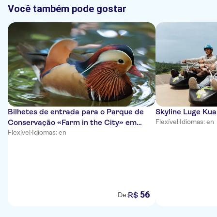
Você também pode gostar
Bilhetes de entrada para o Parque de
Skyline Luge Ku
Conservação «Farm in the City» em
Flexível
·
Idiomas: en
Selangor
Flexível
·
Idiomas: en
56
R$
De: