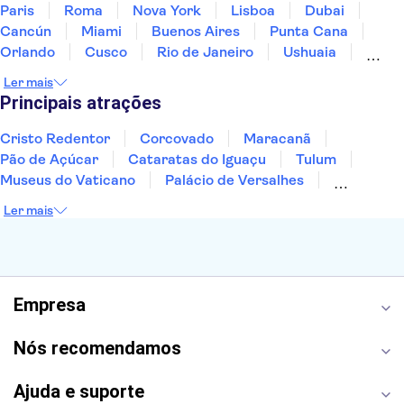
Paris
Roma
Nova York
Lisboa
Dubai
Cancún
Miami
Buenos Aires
Punta Cana
Orlando
Cusco
Rio de Janeiro
Ushuaia
Foz do Iguaçu
Mendoza
Salvador
Ler mais
Fernando de Noronha
Curitiba
Recife
Fortaleza
Principais atrações
Cristo Redentor
Corcovado
Maracanã
Pão de Açúcar
Cataratas do Iguaçu
Tulum
Museus do Vaticano
Palácio de Versalhes
Torre Eiffel
Coliseu
Capela Sistina
Ler mais
Museu do Louvre
Sagrada Família
Estátua da Liberdade
Empire State Building
Grand Canyon
Burj Khalifa
Montmartre
Torre de Belém
Discovery Cove
Empresa
Nós recomendamos
Ajuda e suporte