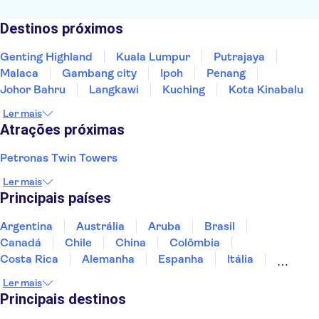
Destinos próximos
Genting Highland
Kuala Lumpur
Putrajaya
Malaca
Gambang city
Ipoh
Penang
Johor Bahru
Langkawi
Kuching
Kota Kinabalu
Ler mais
Atrações próximas
Petronas Twin Towers
Ler mais
Principais países
Argentina
Austrália
Aruba
Brasil
Canadá
Chile
China
Colômbia
Costa Rica
Alemanha
Espanha
Itália
Jamaica
Japão
Marrocos
México
Ler mais
Panamá
Peru
Portugal
Uruguai
Principais destinos