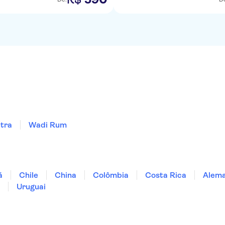
tra
Wadi Rum
á
Chile
China
Colômbia
Costa Rica
Alem
Uruguai