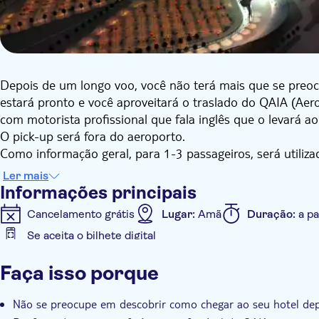
Depois de um longo voo, você não terá mais que se pre
estará pronto e você aproveitará o traslado do QAIA (Aer
com motorista profissional que fala inglês que o levará a
O pick-up será fora do aeroporto.
Como informação geral, para 1-3 passageiros, será utili
por pessoa. Para 4-7 passageiros será utilizada uma mini
Ler mais
Informações principais
Cancelamento grátis
Lugar:
Amã
Duração:
a pa
Se aceita o bilhete digital
Informações adicionais
Faça isso porque
Confirmação instantânea
Pule a fila
Distribuidor
Pick up no hotel
Transporte incluído
Não se preocupe em descobrir como chegar ao seu hotel de