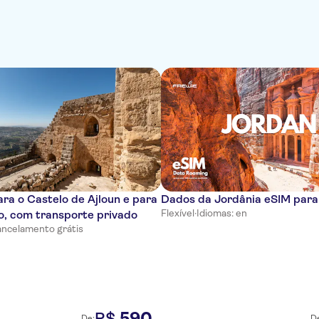
ara o Castelo de Ajloun e para
Dados da Jordânia eSIM para
Flexível
·
Idiomas: en
co, com transporte privado
ncelamento grátis
590
R$
De:
D