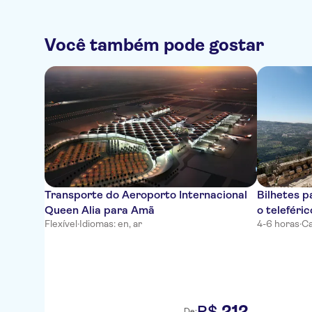
Você também pode gostar
Transporte do Aeroporto Internacional
Bilhetes p
Queen Alia para Amã
o teleféri
Flexível
·
Idiomas: en, ar
4-6 horas
·
Ca
212
R$
De: