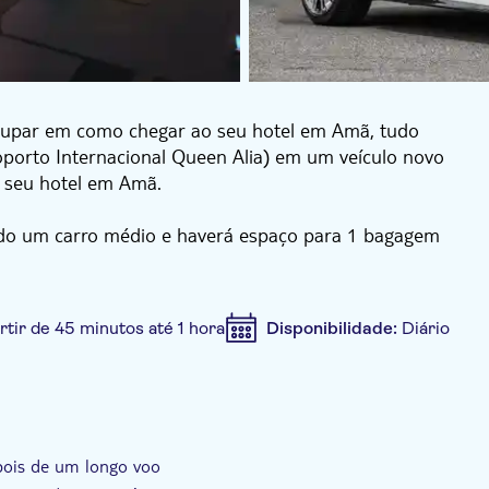
ocupar em como chegar ao seu hotel em Amã, tudo
oporto Internacional Queen Alia) em um veículo novo
o seu hotel em Amã.
zado um carro médio e haverá espaço para 1 bagagem
-van e é permitido 1 bagagem por pessoa.
rtir de 45 minutos até 1 hora
Disponibilidade:
Diário
 oficial
Voucher eletrônico
Grupo privado
pois de um longo voo