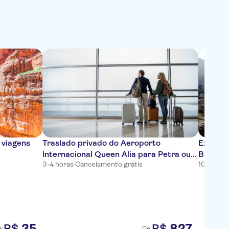
 viagens
Traslado privado do Aeroporto
Excursã
Internacional Queen Alia para Petra ou
Biosfer
3-4 horas
·
Cancelamento grátis
10-11 hor
Wadi Rum
35
827
R$
R$
e:
De: