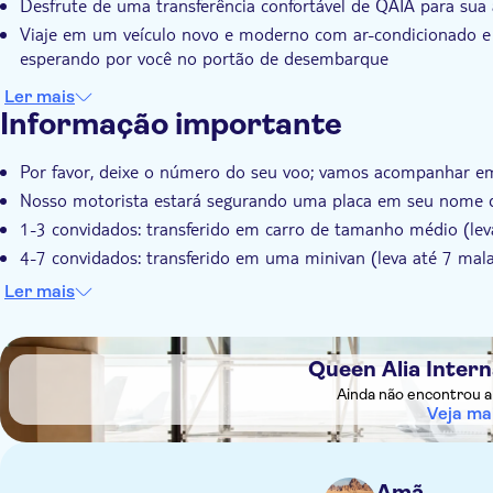
Desfrute de uma transferência confortável de QAIA para s
Viaje em um veículo novo e moderno com ar-condicionado e u
esperando por você no portão de desembarque
Ler mais
Informação importante
Por favor, deixe o número do seu voo; vamos acompanhar em
Nosso motorista estará segurando uma placa em seu nome de
1-3 convidados: transferido em carro de tamanho médio (le
4-7 convidados: transferido em uma minivan (leva até 7 ma
O nosso motorista irá esperar por si durante 90 minutos, c
Ler mais
que constam no voucher (pode estar sujeito a uma pequena t
DSA1Queen Alia International Airport
Queen Alia Intern
Ainda não encontrou a 
Veja ma
Amã