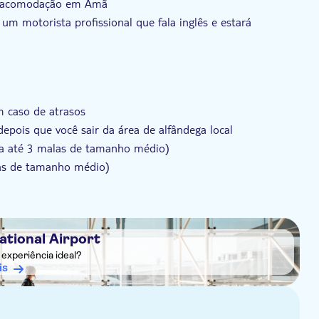
ua acomodação em Amã
m motorista profissional que fala inglês e estará
 caso de atrasos
pois que você sair da área de alfândega local
va até 3 malas de tamanho médio)
las de tamanho médio)
aso necessite de mais tempo poderá contactar os números
axa adicional)
ational Airport
experiência ideal?
is