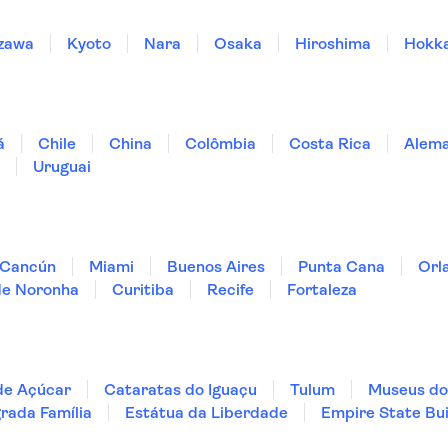
zawa
Kyoto
Nara
Osaka
Hiroshima
Hokk
á
Chile
China
Colômbia
Costa Rica
Alem
Uruguai
Cancún
Miami
Buenos Aires
Punta Cana
Orl
de Noronha
Curitiba
Recife
Fortaleza
de Açúcar
Cataratas do Iguaçu
Tulum
Museus do
rada Família
Estátua da Liberdade
Empire State Bui