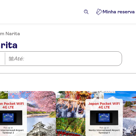
Minha reserva
em Narita
rita
Até: