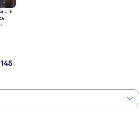
4G LTE
ta
ja
145