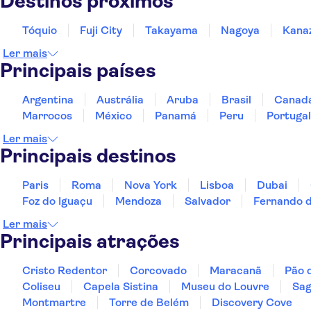
Destinos próximos
Tóquio
Fuji City
Takayama
Nagoya
Kana
Ler mais
Principais países
Argentina
Austrália
Aruba
Brasil
Canad
Marrocos
México
Panamá
Peru
Portugal
Ler mais
Principais destinos
Paris
Roma
Nova York
Lisboa
Dubai
Foz do Iguaçu
Mendoza
Salvador
Fernando 
Ler mais
Principais atrações
Cristo Redentor
Corcovado
Maracanã
Pão 
Coliseu
Capela Sistina
Museu do Louvre
Sag
Montmartre
Torre de Belém
Discovery Cove