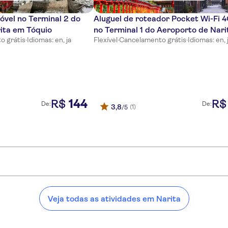
óvel no Terminal 2 do
Aluguel de roteador Pocket Wi-Fi 
ita em Tóquio
no Terminal 1 do Aeroporto de Nari
o grátis
·
Idiomas: en, ja
Flexível
·
Cancelamento grátis
·
Idiomas: en, 
144
R$
R$
De:
De:
3,8
(1)
/5
:
Veja todas as atividades em Narita