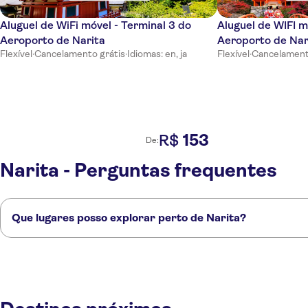
Aluguel de WiFi móvel - Terminal 3 do
Aluguel de WIFI m
Aeroporto de Narita
Aeroporto de Nar
Flexível
·
Cancelamento grátis
·
Idiomas: en, ja
Flexível
·
Cancelament
153
R$
De:
Narita - Perguntas frequentes
Que lugares posso explorar perto de Narita?
Confira alguns dos nossos lugares favoritos para visitar perto de Narita
Tóquio
Fuji City
Takayama
Nagoya
Kanazawa