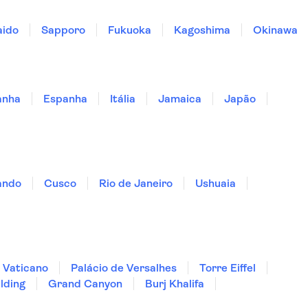
aido
Sapporo
Fukuoka
Kagoshima
Okinawa
anha
Espanha
Itália
Jamaica
Japão
ando
Cusco
Rio de Janeiro
Ushuaia
 Vaticano
Palácio de Versalhes
Torre Eiffel
lding
Grand Canyon
Burj Khalifa