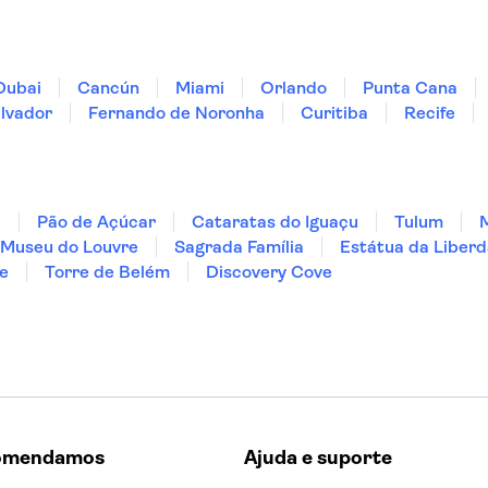
Dubai
Cancún
Miami
Orlando
Punta Cana
lvador
Fernando de Noronha
Curitiba
Recife
ã
Pão de Açúcar
Cataratas do Iguaçu
Tulum
Museu do Louvre
Sagrada Família
Estátua da Liber
e
Torre de Belém
Discovery Cove
omendamos
Ajuda e suporte