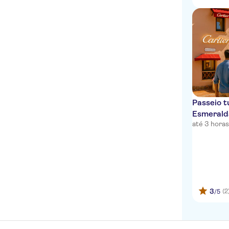
Beach
Hotel Marana
Club Hotel Cormorano
Baia Caddinas
Passeio t
Esmerald
até 3 hora
3
(2
/5