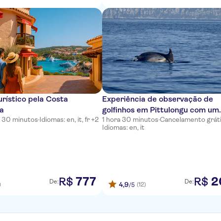
urístico pela Costa
Experiência de observação de
a
golfinhos em Pittulongu com um
s 30 minutos
·
Idiomas: en, it, fr +2
1 hora 30 minutos
·
Cancelamento grát
biólogo marinho
Idiomas: en, it
777
2
R$
R$
De:
De:
4,9
)
(12)
/5