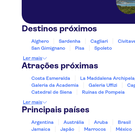
Destinos próximos
Alghero
Sardenha
Cagliari
Civitav
San Gimignano
Pisa
Spoleto
Ler mais
Atrações próximas
Costa Esmeralda
La Maddalena Archipel
Galeria da Academia
Galeria Uffizi
Cap
Catedral de Siena
Ruínas de Pompeia
Ler mais
Principais países
Argentina
Austrália
Aruba
Brasil
Jamaica
Japão
Marrocos
México