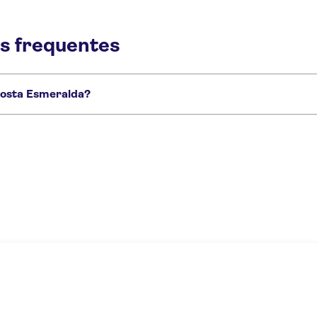
s frequentes
Costa Esmeralda?
lda com aperitivo
Costa Smeralda catamaran cruise with swim stops and lunch
iólogo marinho
Observação de golfinhos e mergulho com snorkel perto da Ilha 