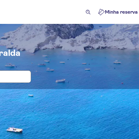
Minha reserva
ralda
 e bilhetes para Costa Esmeralda
cursões e passeios de um dia
Atividades
Atrações e visi