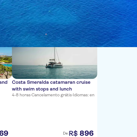
Ordenar por:
 and
Costa Smeralda catamaran cruise
with swim stops and lunch
4-8 horas
·
Cancelamento grátis
·
Idiomas: en
69
896
R$
De: