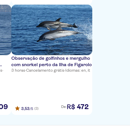
Observação de golfinhos e mergulho
com snorkel perto da Ilha de Figarolo
is
·
3 horas
·
Cancelamento grátis
·
Idiomas: en, it
09
472
R$
De:
3,53
(3)
/5