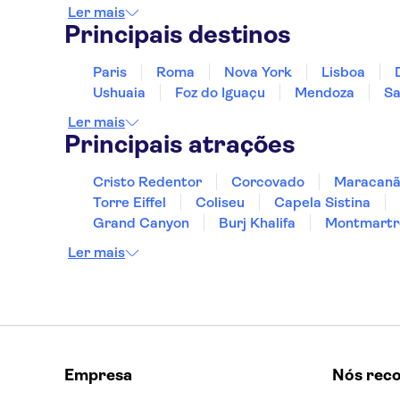
Ler mais
Principais destinos
Paris
Roma
Nova York
Lisboa
Ushuaia
Foz do Iguaçu
Mendoza
Sa
Ler mais
Principais atrações
Cristo Redentor
Corcovado
Maracan
Torre Eiffel
Coliseu
Capela Sistina
Grand Canyon
Burj Khalifa
Montmartr
Ler mais
Empresa
Nós rec