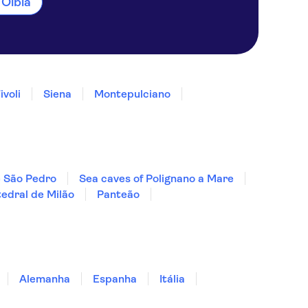
 Olbia
ivoli
Siena
Montepulciano
e São Pedro
Sea caves of Polignano a Mare
edral de Milão
Panteão
Alemanha
Espanha
Itália