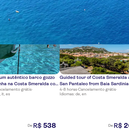
cias
um autêntico barco gozzo
Guided tour of Costa Smeralda
nha na Costa Smeralda com
San Pantaleo from Baia Sardinia
celamento grátis
·
4-8 horas
·
Cancelamento grátis
·
 it, es
Idiomas: de, en
538
2
R$
R$
De:
De: