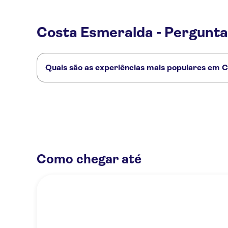
Costa Esmeralda - Pergunta
Quais são as experiências mais populares em 
Estas são as atividades preferidas em Costa Esmeralda:
Passeio num autêntico barco gozzo da Sardenha na Costa Smera
Experiência de observação de golfinhos em Pittulongu com um b
Como chegar até