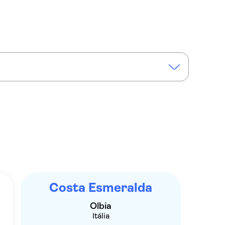
Passeio turístico pela Costa Esmeralda
de Figarolo
Costa Esmeralda
Olbia
Itália