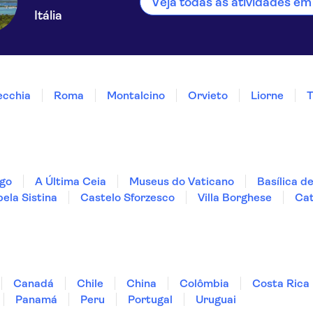
Veja todas as atividades em
Itália
ecchia
Roma
Montalcino
Orvieto
Liorne
T
ago
A Última Ceia
Museus do Vaticano
Basílica d
ela Sistina
Castelo Sforzesco
Villa Borghese
Cat
Canadá
Chile
China
Colômbia
Costa Rica
Panamá
Peru
Portugal
Uruguai