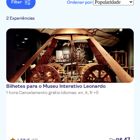
Museus
Inglês
Filter
Ordenar por:
Atividades urbanas
Excursões e passeios de um dia
Espanhol
Hop-on hop-off
Cultura e história
Francês
2 Experiências
Imperdíveis
Italiano
Turismo e tradições
Holandês
Cidade
Português
Russo
Chinês
Bilhetes para o Museu Interativo Leonardo
1 hora
·
Cancelamento grátis
·
Idiomas: en, it, fr +5
47
R$
De: