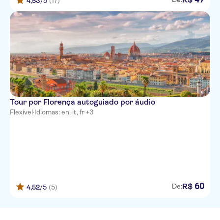
4,53
/5
(17)
Tour por Florença autoguiado por áudio
Flexível
·
Idiomas: en, it, fr +3
60
R$
De:
4,52
/5
(5)