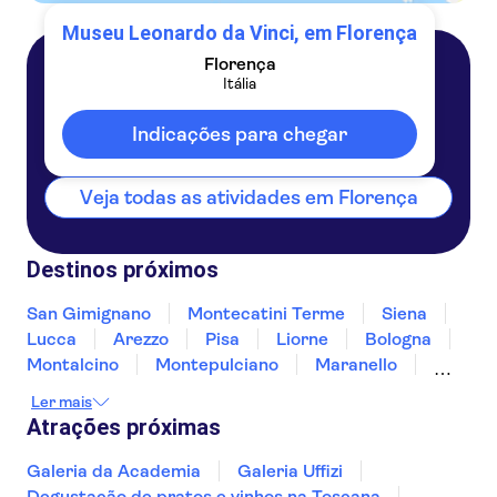
Museu Leonardo da Vinci, em Florença
Florença
Itália
Florença
Itália
Indicações para chegar
Veja todas as atividades em Florença
Destinos próximos
San Gimignano
Montecatini Terme
Siena
Lucca
Arezzo
Pisa
Liorne
Bologna
Montalcino
Montepulciano
Maranello
Módena
Ravena
Rimini
Ler mais
Atrações próximas
Galeria da Academia
Galeria Uffizi
Degustação de pratos e vinhos na Toscana