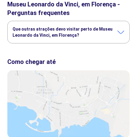
Museu Leonardo da Vinci, em Florença -
Perguntas frequentes
Que outras atrações devo visitar perto de Museu
Leonardo da Vinci, em Florença?
Confira alguns outros pontos turísticos de Museu Leonardo
da Vinci, em Florença que você não vai querer perder:
Como chegar até
Galeria da Academia
Galeria Uffizi
Degustação de pratos e vinhos na Toscana
Jardins de Boboli
Palácio Pitti
Catedral de Florença