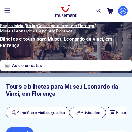
Página inicial
/
Itália
/
Coisas para fazer em Florença
/
Museu Leonardo da Vinci, em Florença
Bilhetes e tours para Museu Leonardo da Vinci, em
Florença
Mostrar
Eliminar
2
filtros
resultados
Adicionar datas
Tours e bilhetes para Museu Leonardo da
Filtros
Preço (por adulto)
Vinci, em Florença
Hotel pickup
Opções de ingressos
Confirmação instantânea
Categorias
Mín.
R$
Máx.
R$
Atrações e visitas guiadas
Atividades
Excursõe
Acesso rápido
Atrações e visitas guiadas
NO-PICKUP
Idomas
Cancelamento gratuito
Passes turísticos
Alemão
Atividades