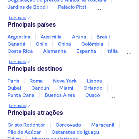
Jardins de Boboli
Palácio Pitti
Catedral de Florença
A Última Ceia
Ler mais
Museus do Vaticano
Basílica de São Pedro
Principais países
Sea caves of Polignano a Mare
Capela Sistina
Castelo Sforzesco
Villa Borghese
Argentina
Austrália
Aruba
Brasil
Catedral de Milão
Panteão
Canadá
Chile
China
Colômbia
Costa Rica
Alemanha
Espanha
Itália
Jamaica
Japão
Marrocos
México
Ler mais
Panamá
Peru
Portugal
Uruguai
Principais destinos
Paris
Roma
Nova York
Lisboa
Dubai
Cancún
Miami
Orlando
Punta Cana
Buenos Aires
Cusco
Rio de Janeiro
Ushuaia
Foz do Iguaçu
Ler mais
Mendoza
Salvador
Fernando de Noronha
Principais atrações
Curitiba
Recife
Fortaleza
Cristo Redentor
Corcovado
Maracanã
Pão de Açúcar
Cataratas do Iguaçu