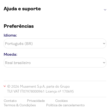
Hallgrímskirkja
Ajuda e suporte
Hótel Leifur Eiríksson - Pick up
at Bus Stop 8 - Hallgrímskirkja
Preferências
Norðurey Hotel City Garden
Idioma:
Apotek Hotel by Keahotels -
Pick up at Bus Stop 3 -
Lækjargata
Tröll Headquarters - Fiskislóð
Moeda:
45G
Storm Hotel - Þórunnartúni 4 -
Bus stop 12
The Swan House Reykjavík
Apartments - Pick up Bus Stop
© 2026 Musement S.p.A, parte do Grupo
14 - Skúlagata
TUI VAT IT07978000961 Licença nº 170695
Hótel Von- Pick up at Bus Stop
9
Contato
Privacidade
Cookies
Termos & Condições
Política de cancelamento
Icelandic Apartments,