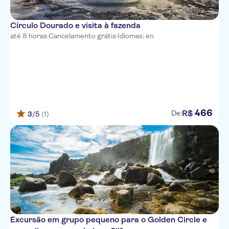
Bus Stop 17- Grandagarður
Círculo Dourado e visita à fazenda
(Right outside of Reykjavík
Maritime Museum)
até 8 horas
·
Cancelamento grátis
·
Idiomas: en
Reykjavik Lights Hotel -
Suðurlandsbraut 12
Grettisborg Apartments - Pick
up at Bus Stop 8 -
Hallgrimskirkja
466
R$
De:
3
/5
(1)
Laekur Hostel
Hótel Holt - Pick up Bus Stop 6
- The Culture House
Student Hostel (Gamli Garður)
Mjódd Bus Station- Olis Gas
station Alfabakki 2
201 Hotel Kopavogur
Excursão em grupo pequeno para o Golden Circle e