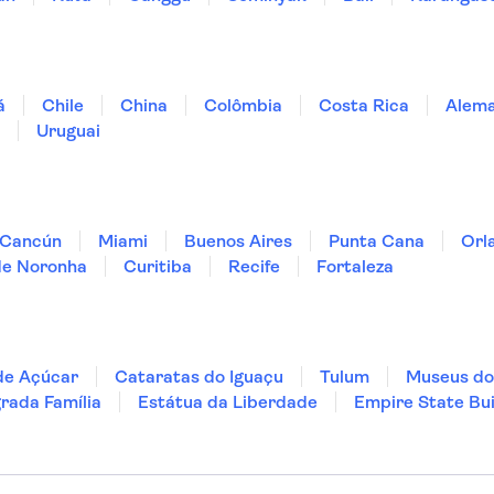
á
Chile
China
Colômbia
Costa Rica
Alem
Uruguai
Cancún
Miami
Buenos Aires
Punta Cana
Orl
de Noronha
Curitiba
Recife
Fortaleza
de Açúcar
Cataratas do Iguaçu
Tulum
Museus do
rada Família
Estátua da Liberdade
Empire State Bui