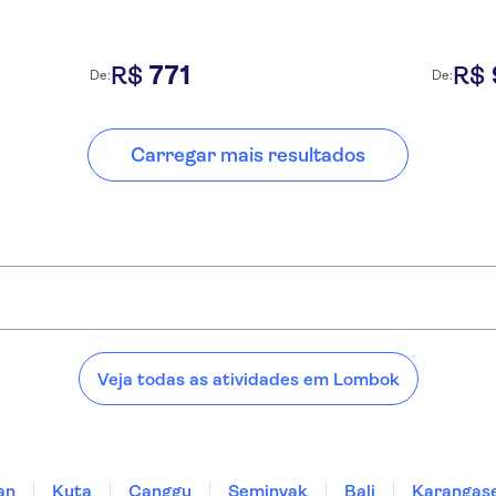
771
R$
R$
De:
De:
Carregar mais resultados
ok:
Veja todas as atividades em Lombok
an
Kuta
Canggu
Seminyak
Bali
Karangas