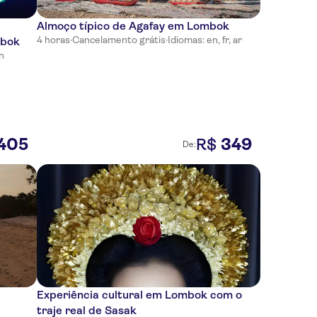
Almoço típico de Agafay em Lombok
4 horas
·
Cancelamento grátis
·
Idiomas: en, fr, ar
mbok
n
405
349
R$
De:
Experiência cultural em Lombok com o
traje real de Sasak