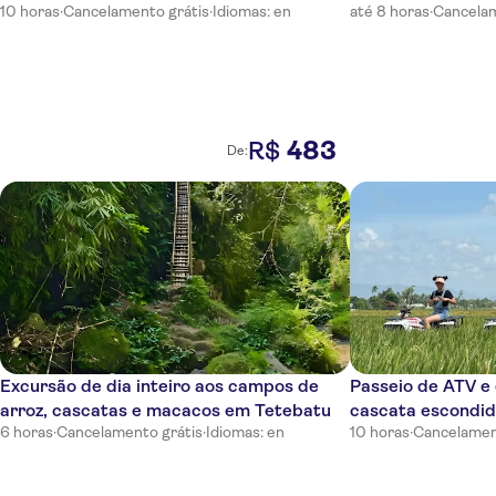
10 horas
·
Cancelamento grátis
·
Idiomas: en
até 8 horas
·
Cancelam
Bajo
483
R$
De:
Excursão de dia inteiro aos campos de
Passeio de ATV e
arroz, cascatas e macacos em Tetebatu
cascata escondi
6 horas
·
Cancelamento grátis
·
Idiomas: en
10 horas
·
Cancelamen