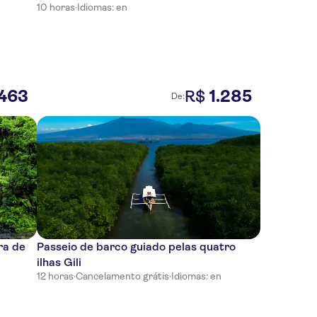
10 horas
·
Idiomas: en
463
1
.
285
R$
De:
ra de
Passeio de barco guiado pelas quatro
ilhas Gili
12 horas
·
Cancelamento grátis
·
Idiomas: en