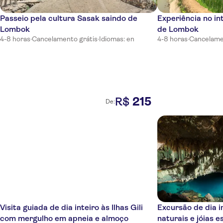
Pullman Lombok Mandalika Beach Resort
Passeio pela cultura Sasak saindo de
Experiência no in
Alang Alang Boutique Beach Resort
Lombok
de Lombok
Holiday Resort
4-8 horas
·
Cancelamento grátis
·
Idiomas: en
4-8 horas
·
Cancelame
The Kayana Beach Lombok
Ombak Sunset
Hotel Vila Ombak
215
R$
De:
Scallywags
Visita guiada de dia inteiro às Ilhas Gili
Excursão de dia i
com mergulho em apneia e almoço
naturais e jóias 