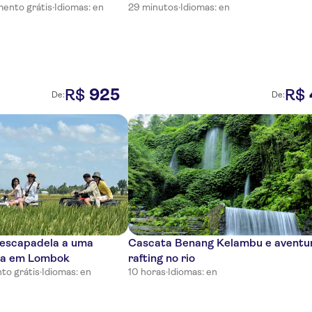
ento grátis
·
Idiomas: en
29 minutos
·
Idiomas: en
925
R$
R$
De:
De:
 escapadela a uma
Cascata Benang Kelambu e aventu
da em Lombok
rafting no rio
to grátis
·
Idiomas: en
10 horas
·
Idiomas: en