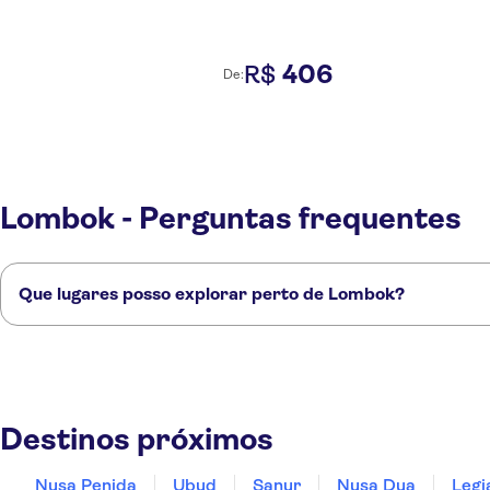
406
R$
De:
Lombok - Perguntas frequentes
Que lugares posso explorar perto de Lombok?
Confira alguns dos nossos lugares favoritos para visitar perto de Lomb
Nusa Penida
Ubud
Sanur
Nusa Dua
Legian
Destinos próximos
Nusa Penida
Ubud
Sanur
Nusa Dua
Legi