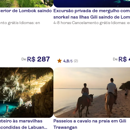
terior de Lombok saindo
Excursão privada de mergulho com
snorkel nas Ilhas Gili saindo de Lo
nto grátis
·
Idiomas: en
4-8 horas
·
Cancelamento grátis
·
Idiomas: e
287
R$
R$
De:
De:
4,8
(2)
/5
nteiro às maravilhas
Passeios a cavalo na praia em Gili
escondidas de Labuan
Trawangan