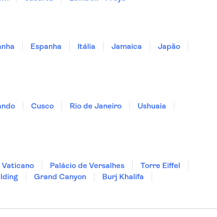
anha
Espanha
Itália
Jamaica
Japão
ando
Cusco
Rio de Janeiro
Ushuaia
 Vaticano
Palácio de Versalhes
Torre Eiffel
lding
Grand Canyon
Burj Khalifa