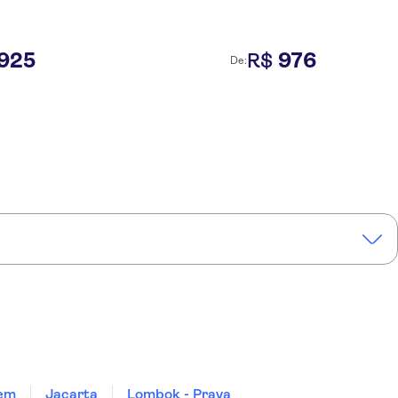
925
976
R$
De:
em
Jacarta
Lombok - Praya