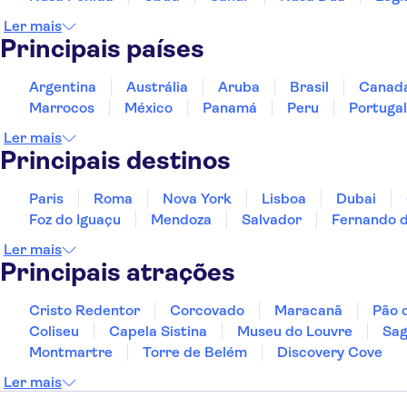
Ler mais
Principais países
Argentina
Austrália
Aruba
Brasil
Canad
Marrocos
México
Panamá
Peru
Portugal
Ler mais
Principais destinos
Paris
Roma
Nova York
Lisboa
Dubai
Foz do Iguaçu
Mendoza
Salvador
Fernando 
Ler mais
Principais atrações
Cristo Redentor
Corcovado
Maracanã
Pão 
Coliseu
Capela Sistina
Museu do Louvre
Sag
Montmartre
Torre de Belém
Discovery Cove
Ler mais