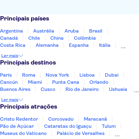
Principais países
Argentina
Austrália
Aruba
Brasil
Canadá
Chile
China
Colômbia
Costa Rica
Alemanha
Espanha
Itália
Jamaica
Japão
Marrocos
México
Ler mais
Panamá
Peru
Portugal
Uruguai
Principais destinos
Paris
Roma
Nova York
Lisboa
Dubai
Cancún
Miami
Punta Cana
Orlando
Buenos Aires
Cusco
Rio de Janeiro
Ushuaia
Foz do Iguaçu
Mendoza
Salvador
Ler mais
Fernando de Noronha
Curitiba
Recife
Fortaleza
Principais atrações
Cristo Redentor
Corcovado
Maracanã
Pão de Açúcar
Cataratas do Iguaçu
Tulum
Museus do Vaticano
Palácio de Versalhes