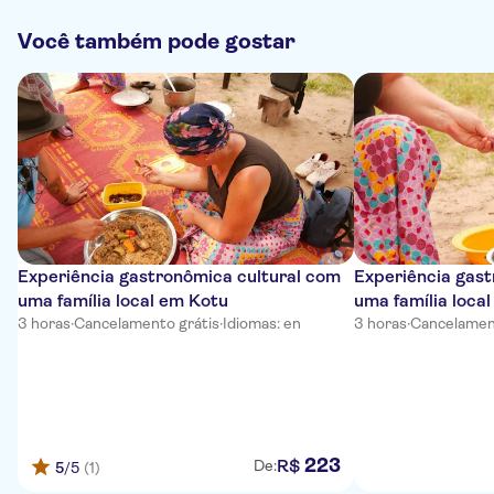
Você também pode gostar
Experiência gastronômica cultural com
Experiência gast
uma família local em Kotu
uma família local
3 horas
·
Cancelamento grátis
·
Idiomas: en
3 horas
·
Cancelamen
223
R$
De:
5
/5
(1)