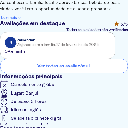
Ao conhecer a família local e aproveitar sua bebida de boas-
vindas, você terá a oportunidade de ajudar a preparar a
refeição. Ou, se preferir, você pode simplesmente observar,
Ler mais
anotar e capturar memórias por meio de fotografias. Apenas
Avaliações em destaque
5
/5
relaxe e saboreie o momento.
Todas as avaliações são verificadas
Todas as famílias locais falam pelo menos inglês básico, o que
lhe dá a chance de conversar e ganhar insights sobre a vida
Reisender
R
Viajando com a família
27 de fevereiro de 2025
diária em seu país. Sinta-se à vontade para discutir qualquer
5
Alemanha
coisa sobre a qual você esteja curioso com sua família anfitriã,
incluindo compartilhar aspectos de sua própria cultura e terra
natal. A maioria das famílias locais está genuinamente
Ver todas as avaliações 1
interessada em aprender sobre diversas culturas.
Informações principais
Sua participação no Travel for a Cause é 100% garantida. A
experiência é certificada pela World Fair Trade Organization e
Cancelamento grátis
Green & Fair.
Lugar:
Banjul
Duração:
3 horas
Idiomas:
Inglês
Se aceita o bilhete digital
Informações adicionais