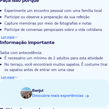
Faça isso porque
Local touch
Experimente um encontro pessoal com uma família local
Refeição incluída
Participe ou observe a preparação da sua refeição
Voucher eletrônico
Capture memórias por meio de fotografias e notas
Confirmação instantânea
Participe de conversas perspicazes sobre a vida cotidiana
Grupo privado
Compartilhe percepções sobre sua própria cultura e terra
Ler mais
natal
Informação importante
Saiba com antecedência:
É necessário um mínimo de 2 adultos para esta atividade
No terraço, você encontrará muitos sapatos. É costume tirar
os sapatos antes de entrar em uma casa
As roupas devem respeitar a cultura local e não mostrar
Ler mais
muita pele
A família local irá convidá-lo para ajudar nos preparativos da
Banjul
sua refeição
Descubra mais experiências
É recomendado discutir quando você ou a família local
querem tirar fotos (e/ou postá-las nas redes sociais). Na