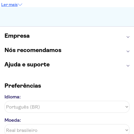
Torre Eiffel
Coliseu
Capela Sistina
Ler mais
Museu do Louvre
Sagrada Família
Estátua da Liberdade
Empire State Building
Grand Canyon
Burj Khalifa
Montmartre
Torre de Belém
Discovery Cove
Empresa
Nós recomendamos
Ajuda e suporte
Preferências
Idioma:
Moeda: