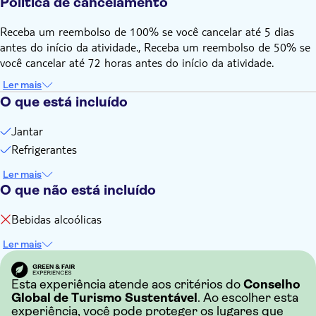
Política de cancelamento
maioria das vezes, todos concordam com isso
Lembre-se de trazer:
Receba um reembolso de 100% se você cancelar até 5 dias
Seu caderno para anotar todas as receitas
antes do início da atividade., Receba um reembolso de 50% se
você cancelar até 72 horas antes do início da atividade.
Ler mais
O que está incluído
Jantar
Refrigerantes
Ler mais
O que não está incluído
Bebidas alcoólicas
Ler mais
Esta experiência atende aos critérios do
Conselho
Global de Turismo Sustentável
. Ao escolher esta
experiência, você pode proteger os lugares que