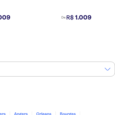
009
1
.
009
R$
De:
iers
Angers
Orleans
Bourges