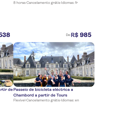
8 horas
·
Cancelamento grátis
·
Idiomas: fr
Tours
538
985
R$
De:
rtir de
Passeio de bicicleta eléctrica a
Chambord a partir de Tours
Flexível
·
Cancelamento grátis
·
Idiomas: en