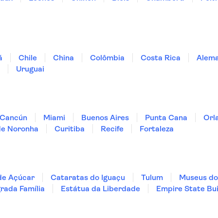
á
Chile
China
Colômbia
Costa Rica
Alem
Uruguai
Cancún
Miami
Buenos Aires
Punta Cana
Orl
de Noronha
Curitiba
Recife
Fortaleza
de Açúcar
Cataratas do Iguaçu
Tulum
Museus do
rada Família
Estátua da Liberdade
Empire State Bui