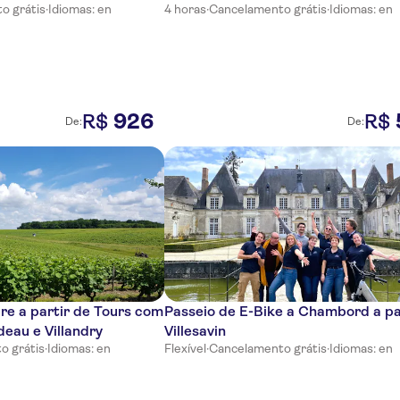
o grátis
·
Idiomas: en
4 horas
·
Cancelamento grátis
·
Idiomas: en
926
R$
R$
De:
De:
ire a partir de Tours com
Passeio de E-Bike a Chambord a pa
ideau e Villandry
Villesavin
o grátis
·
Idiomas: en
Flexível
·
Cancelamento grátis
·
Idiomas: en