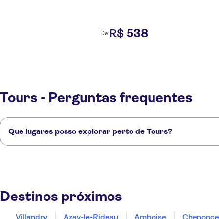
538
R$
De:
Tours - Perguntas frequentes
Que lugares posso explorar perto de Tours?
Confira alguns dos nossos lugares favoritos para visitar perto de Tours:
Villandry
Azay-le-Rideau
Amboise
Chenonceaux
Loches
Destinos próximos
Villandry
Azay-le-Rideau
Amboise
Chenonce