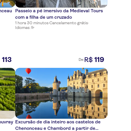
onceau
Passeio a pé imersivo da Medieval Tours
com a filha de um cruzado
1 hora 30 minutos
·
Cancelamento grátis
·
Idiomas: fr
113
119
$
R$
De:
ouvray
Excursão de dia inteiro aos castelos de
Chenonceau e Chambord a partir de