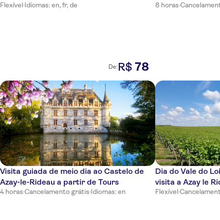
Flexível
·
Idiomas: en, fr, de
8 horas
·
Cancelament
Bourgueil
78
R$
De:
Visita guiada de meio dia ao Castelo de
Dia do Vale do Lo
Azay-le-Rideau a partir de Tours
visita a Azay le R
4 horas
·
Cancelamento grátis
·
Idiomas: en
Flexível
·
Cancelament