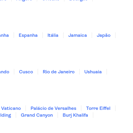
anha
Espanha
Itália
Jamaica
Japão
ando
Cusco
Rio de Janeiro
Ushuaia
 Vaticano
Palácio de Versalhes
Torre Eiffel
lding
Grand Canyon
Burj Khalifa