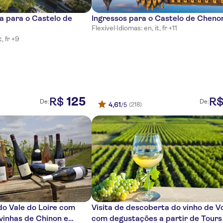
a para o Castelo de
Ingressos para o Castelo de Chen
Flexível
·
Idiomas: en, it, fr +11
t, fr +9
125
R$
R
De:
De:
4,61
(218)
/5
 do Vale do Loire com
Visita de descoberta do vinho de V
vinhas de Chinon e
com degustações a partir de Tours