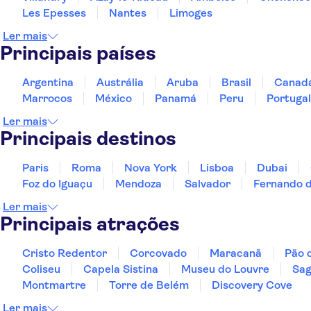
Les Epesses
Nantes
Limoges
Ler mais
Principais países
Argentina
Austrália
Aruba
Brasil
Canad
Marrocos
México
Panamá
Peru
Portugal
Ler mais
Principais destinos
Paris
Roma
Nova York
Lisboa
Dubai
Foz do Iguaçu
Mendoza
Salvador
Fernando 
Ler mais
Principais atrações
Cristo Redentor
Corcovado
Maracanã
Pão 
Coliseu
Capela Sistina
Museu do Louvre
Sag
Montmartre
Torre de Belém
Discovery Cove
Ler mais