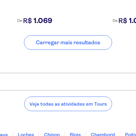
1
.
069
1
.
R$
R$
De:
De:
Carregar mais resultados
Veja todas as atividades em Tours
aux
Loches
Chinon
Blois
Chambord
Poit