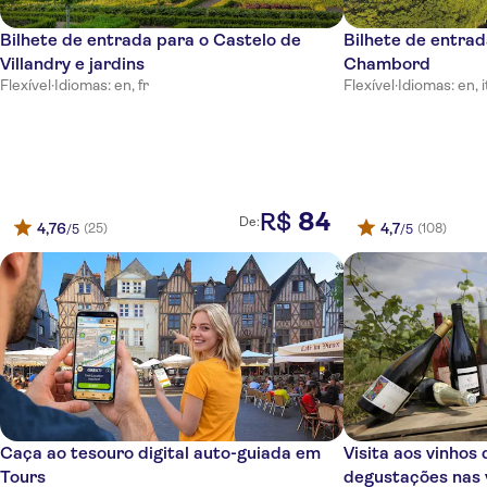
Bilhete de entrada para o Castelo de
Bilhete de entrad
Villandry e jardins
Chambord
Flexível
·
Idiomas: en, fr
Flexível
·
Idiomas: en, i
84
R$
De:
4,76
4,7
(25)
(108)
/5
/5
Caça ao tesouro digital auto-guiada em
Visita aos vinhos
Tours
degustações nas 