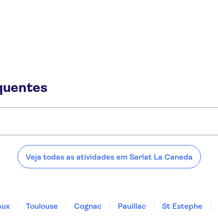
quentes
t La Caneda:
Veja todas as atividades em Sarlat La Caneda
aux
Toulouse
Cognac
Pauillac
St Estephe