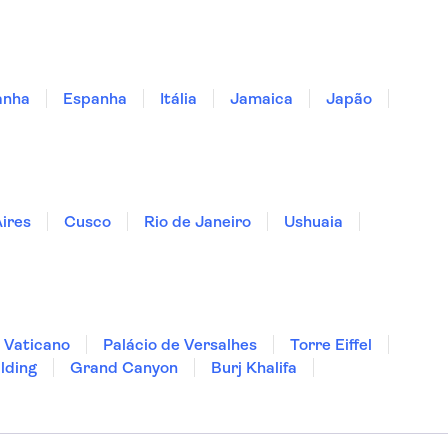
anha
Espanha
Itália
Jamaica
Japão
ires
Cusco
Rio de Janeiro
Ushuaia
 Vaticano
Palácio de Versalhes
Torre Eiffel
lding
Grand Canyon
Burj Khalifa