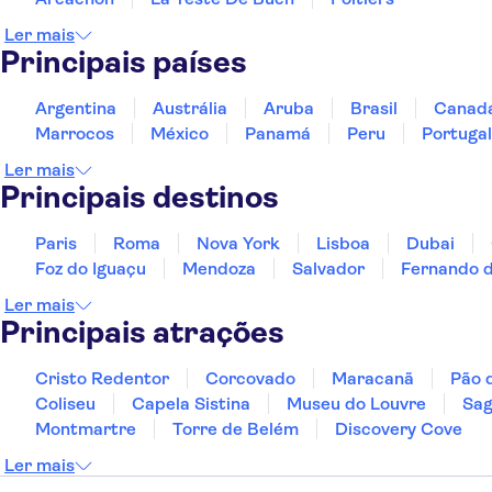
Ler mais
Principais países
Argentina
Austrália
Aruba
Brasil
Canad
Marrocos
México
Panamá
Peru
Portugal
Ler mais
Principais destinos
Paris
Roma
Nova York
Lisboa
Dubai
Foz do Iguaçu
Mendoza
Salvador
Fernando 
Ler mais
Principais atrações
Cristo Redentor
Corcovado
Maracanã
Pão 
Coliseu
Capela Sistina
Museu do Louvre
Sag
Montmartre
Torre de Belém
Discovery Cove
Ler mais