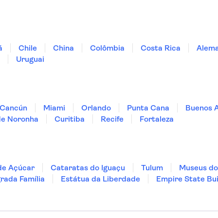
á
Chile
China
Colômbia
Costa Rica
Alem
Uruguai
Cancún
Miami
Orlando
Punta Cana
Buenos A
de Noronha
Curitiba
Recife
Fortaleza
de Açúcar
Cataratas do Iguaçu
Tulum
Museus do
rada Família
Estátua da Liberdade
Empire State Bui