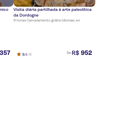
mico
Visita diária partilhada à arte paleolítica
da Dordogne
9 horas
·
Cancelamento grátis
·
Idiomas: en
357
952
R$
De:
5
(1)
/5