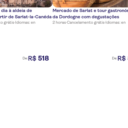
dia à aldeia de
Mercado de Sarlat e tour gastronó
tir de Sarlat-la-Canéda
da Dordogne com degustações
o grátis
·
Idiomas: en
2 horas
·
Cancelamento grátis
·
Idiomas: en
518
R$
R$
De:
De: