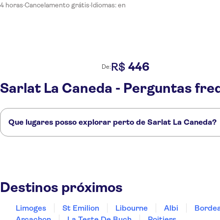
4 horas
·
Cancelamento grátis
·
Idiomas: en
446
R$
De:
Sarlat La Caneda - Perguntas fre
Que lugares posso explorar perto de Sarlat La Caneda?
Confira alguns dos nossos lugares favoritos para visitar perto de Sarla
Limoges
St Emilion
Libourne
Albi
Bordeaux
Destinos próximos
Limoges
St Emilion
Libourne
Albi
Borde
Arcachon
La Teste De Buch
Poitiers