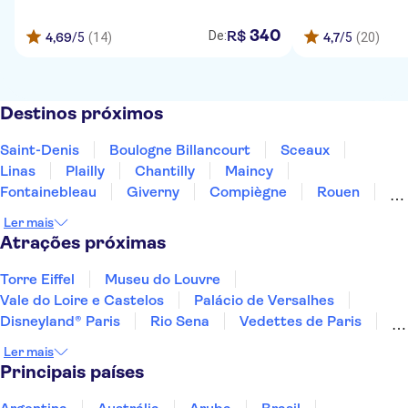
340
R$
De:
4,69
/5
(14)
4,7
/5
(20)
Destinos próximos
Saint-Denis
Boulogne Billancourt
Sceaux
Linas
Plailly
Chantilly
Maincy
Fontainebleau
Giverny
Compiègne
Rouen
Amiens
Orleans
Épernay
Reims
Ler mais
Atrações próximas
Torre Eiffel
Museu do Louvre
Vale do Loire e Castelos
Palácio de Versalhes
Disneyland® Paris
Rio Sena
Vedettes de Paris
Giverny
Hôtel des Invalides
Ler mais
Viagens aos arredores de Paris
Villandry Castle
Principais países
Château de Chambord
Château de Chenonceau
Amboise Castle
Catedral de Notre-Dame