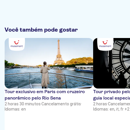
Você também pode gostar
Tour exclusivo em Paris com cruzeiro
Tour privado pe
panorâmico pelo Rio Sena
guia local especi
2 horas 30 minutos
·
Cancelamento grátis
·
2 horas
·
Cancelamen
Idiomas: en
Idiomas: en, it, fr +2