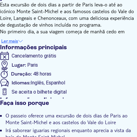
Esta excursão de dois dias a partir de Paris leva-o até ao
icónico Monte Saint-Michel e aos famosos castelos do Vale do
Loire, Langeais e Chenonceaux, com uma deliciosa experiência
de degustação de vinhos incluída no programa.
No primeiro dia, a sua viagem começa de manhã cedo em
direção ao Monte Saint-Michel. Por volta do meio-dia, irá
Ler mais
saborear uma refeição repleta de iguarias regionais enquanto
Informações principais
aprecia a vista sobre a baía. Em seguida, um guia irá
Cancelamento grátis
acompanhá-lo numa visita às ruas medievais do local, às lojas
encantadoras e às imponentes muralhas, antes de subir até à
Lugar:
Paris
abadia situada no cume. O bilhete de entrada na abadia está
Duração:
48 horas
incluído, permitindo-lhe explorar este monumento icónico ao
Idiomas:
Inglês, Espanhol
seu próprio ritmo. À medida que a tarde vai chegando ao fim,
seguirá para Angers para pernoitar num hotel onde será
Se aceita o bilhete digital
servido o jantar.
Informações adicionais
Faça isso porque
O segundo dia começa após o pequeno-almoço, quando se
Confirmação instantânea
aventura no coração do Vale do Loire. Uma breve paragem
O passeio oferece uma excursão de dois dias de Paris ao
Distribuidor oficial
permite-lhe admirar o exterior do Castelo de Angers. A
Monte Saint-Michel e aos castelos do Vale do Loire
primeira paragem é no Château de Langeais, onde uma visita
Taxas de entrada incluídas
Irá saborear iguarias regionais enquanto aprecia a vista da
guiada revela a sua torre de menagem medieval e os interiores
Tour guiado
baía do Monte Saint-Michel