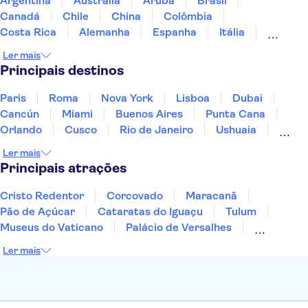
Argentina
Austrália
Aruba
Brasil
Canadá
Chile
China
Colômbia
Costa Rica
Alemanha
Espanha
Itália
Jamaica
Japão
Marrocos
México
Ler mais
Panamá
Peru
Portugal
Uruguai
Principais destinos
Paris
Roma
Nova York
Lisboa
Dubai
Cancún
Miami
Buenos Aires
Punta Cana
Orlando
Cusco
Rio de Janeiro
Ushuaia
Foz do Iguaçu
Mendoza
Salvador
Ler mais
Fernando de Noronha
Curitiba
Recife
Fortaleza
Principais atrações
Cristo Redentor
Corcovado
Maracanã
Pão de Açúcar
Cataratas do Iguaçu
Tulum
Museus do Vaticano
Palácio de Versalhes
Torre Eiffel
Coliseu
Capela Sistina
Ler mais
Museu do Louvre
Sagrada Família
Estátua da Liberdade
Empire State Building
Grand Canyon
Burj Khalifa
Montmartre
Torre de Belém
Discovery Cove