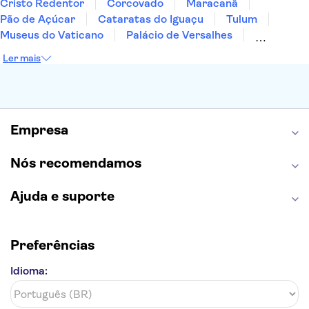
Cristo Redentor
Corcovado
Maracanã
Pão de Açúcar
Cataratas do Iguaçu
Tulum
Museus do Vaticano
Palácio de Versalhes
Torre Eiffel
Coliseu
Capela Sistina
Ler mais
Museu do Louvre
Sagrada Família
Estátua da Liberdade
Empire State Building
Grand Canyon
Burj Khalifa
Montmartre
Torre de Belém
Discovery Cove
Empresa
Nós recomendamos
Ajuda e suporte
Preferências
Idioma: