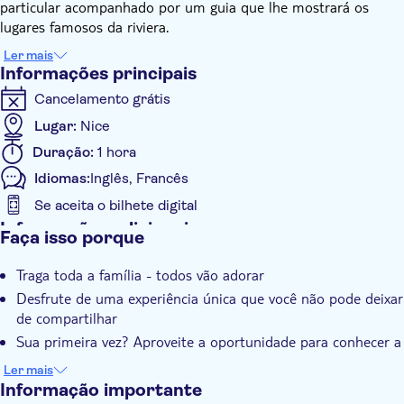
particular acompanhado por um guia que lhe mostrará os
lugares famosos da riviera.
Admire as famosas villas Kerylos e Ephrussi Rothschild, bem
Ler mais
como hotéis icônicos como La Réserve e Royal Riviera. Explore
Informações principais
o ancoradouro em frente à Villa David Niven sobre águas
Cancelamento grátis
cristalinas.
Seu barco é 100% movido a energia solar e oferece os serviços
Lugar:
Nice
de ponta de um barco elétrico silencioso e inodoro. O barco
Duração:
1 hora
não é licenciado, portanto você poderá navegar sob a
Idiomas:
Inglês, Francês
orientação de seu capitão.
Se aceita o bilhete digital
Informações adicionais
Faça isso porque
Confirmação instantânea
Traga toda a família - todos vão adorar
Tour privado
Desfrute de uma experiência única que você não pode deixar
Subject expert guide
de compartilhar
Grupo privado
Sua primeira vez? Aproveite a oportunidade para conhecer a
área como um verdadeiro especialista
Ler mais
Informação importante