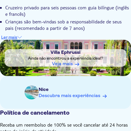
Cruzeiro privado para seis pessoas com guia bilíngue (inglês
e francês)
Crianças são bem-vindas sob a responsabilidade de seus
pais (recomendado a partir de 7 anos)
Em caso de vento forte (tempo > força 4) a viagem será
Ler mais
cancelada sem custos
DSA1Villa Ephrussi
Proibido fumar
Villa Ephrussi
Ainda não encontrou a experiência ideal?
Veja mais
Nice
Descubra mais experiências
Política de cancelamento
Receba um reembolso de 100% se você cancelar até 24 horas