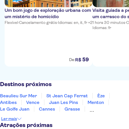
Um bom jogo de exploração urbana com
Visita guiada a 
um mistério de homicídio
um carrasco do s
Flexível
·
Cancelamento grátis
·
Idiomas: en, it, fr +2
1 hora 30 minutos
·
C
Idiomas: fr
59
R$
De:
Destinos próximos
Beaulieu Sur Mer
St Jean Cap Ferrat
Èze
Antibes
Vence
Juan Les Pins
Menton
Le Golfe Juan
Cannes
Grasse
Mandelieu La Napoule
Ste Maxime
Draguignan
Ler mais
St Tropez
Gassin
Atrações próximas