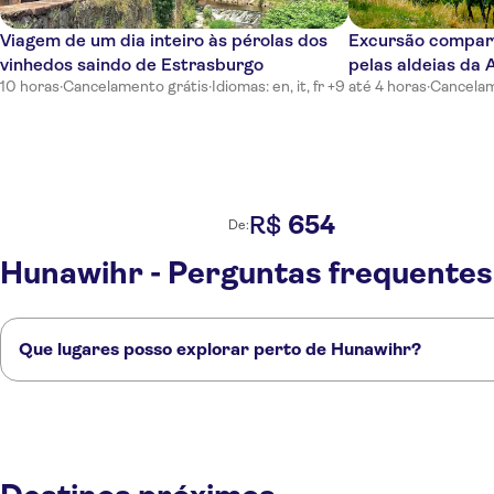
Viagem de um dia inteiro às pérolas dos
Excursão compart
vinhedos saindo de Estrasburgo
pelas aldeias da 
10 horas
·
Cancelamento grátis
·
Idiomas: en, it, fr +9
até 4 horas
·
Cancelam
654
R$
De:
Hunawihr - Perguntas frequentes
Que lugares posso explorar perto de Hunawihr?
Confira alguns dos nossos lugares favoritos para visitar perto de Huna
Colmar
Selestat
Rouffach
Obernai
Mulhouse