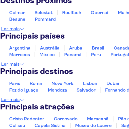
Destinos próximos
Colmar
Selestat
Rouffach
Obernai
Mulh
Beaune
Pommard
Ler mais
Principais países
Argentina
Austrália
Aruba
Brasil
Canad
Marrocos
México
Panamá
Peru
Portugal
Ler mais
Principais destinos
Paris
Roma
Nova York
Lisboa
Dubai
Foz do Iguaçu
Mendoza
Salvador
Fernando 
Ler mais
Principais atrações
Cristo Redentor
Corcovado
Maracanã
Pão 
Coliseu
Capela Sistina
Museu do Louvre
Sag