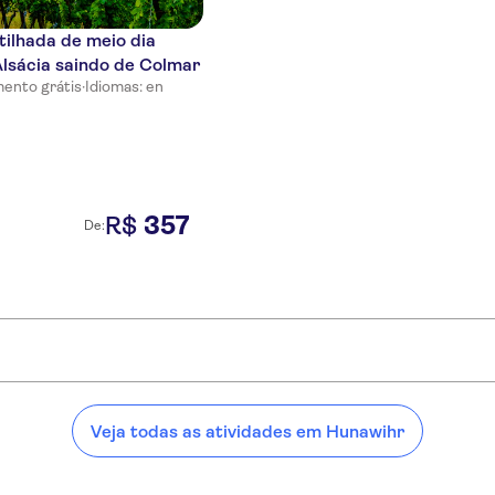
ilhada de meio dia
Alsácia saindo de Colmar
ento grátis
·
Idiomas: en
357
R$
De:
wihr:
Veja todas as atividades em Hunawihr