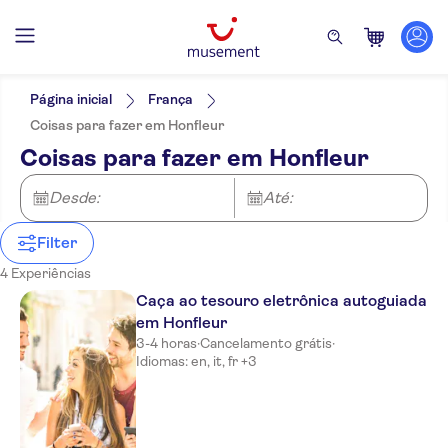
Filtros
Preço (por adulto)
Hotel pickup
Opções de ingressos
Página inicial
França
Cancelamento gratuito
Categorias
Mín.
R$
Máx.
R$
Coisas para fazer em Honfleur
Confirmação instantânea
Atrações e visitas guiadas
NO-PICKUP
Idomas
Coisas para fazer em Honfleur
Tour guiado
Monumentos
Inglês
Atividades
Grupo pequeno
Francês
Subject expert guide
Atividades urbanas
Desde:
Até:
Excursões e passeios de um dia
Alemão
Voucher eletrônico
Ao ar livre
Turismo e tradições
Espanhol
Local touch
Caminhadas e
Filter
Cidade
Italiano
Tour privado
tours de bicicleta
Holandês
4 Experiências
Caça ao tesouro eletrônica autoguiada
em Honfleur
3-4 horas
·
Cancelamento grátis
·
Idiomas: en, it, fr +3