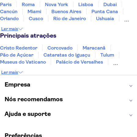
Paris
Roma
Nova York
Lisboa
Dubai
Cancún
Miami
Buenos Aires
Punta Cana
Orlando
Cusco
Rio de Janeiro
Ushuaia
Foz do Iguaçu
Mendoza
Salvador
Ler mais
Fernando de Noronha
Curitiba
Recife
Fortaleza
Principais atrações
Cristo Redentor
Corcovado
Maracanã
Pão de Açúcar
Cataratas do Iguaçu
Tulum
Museus do Vaticano
Palácio de Versalhes
Torre Eiffel
Coliseu
Capela Sistina
Ler mais
Museu do Louvre
Sagrada Família
Estátua da Liberdade
Empire State Building
Empresa
Grand Canyon
Burj Khalifa
Montmartre
Torre de Belém
Discovery Cove
Nós recomendamos
Ajuda e suporte
Preferências