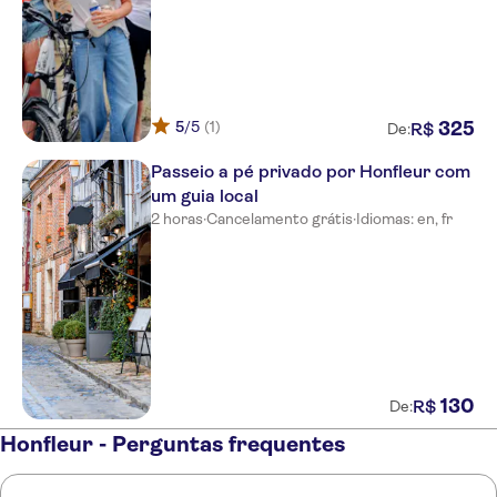
5
/5
(1)
325
R$
De:
Passeio a pé privado por Honfleur com
um guia local
2 horas
·
Cancelamento grátis
·
Idiomas: en, fr
130
R$
De:
Honfleur - Perguntas frequentes