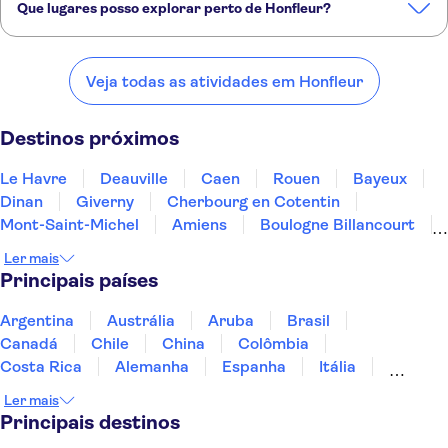
Que lugares posso explorar perto de Honfleur?
Confira alguns dos nossos lugares favoritos para visitar perto de
Honfleur:
Veja todas as atividades em Honfleur
Le Havre
Deauville
Caen
Rouen
Bayeux
Destinos próximos
Le Havre
Deauville
Caen
Rouen
Bayeux
Dinan
Giverny
Cherbourg en Cotentin
Mont-Saint-Michel
Amiens
Boulogne Billancourt
Saint-Denis
Chantilly
Paris
Sceaux
Ler mais
Principais países
Argentina
Austrália
Aruba
Brasil
Canadá
Chile
China
Colômbia
Costa Rica
Alemanha
Espanha
Itália
Jamaica
Japão
Marrocos
México
Ler mais
Panamá
Peru
Portugal
Uruguai
Principais destinos