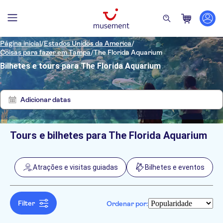
Página inicial
/
Estados Unidos da America
/
Coisas para fazer em Tampa
/
The Florida Aquarium
Bilhetes e tours para The Florida Aquarium
Mostrar
Eliminar
2
filtros
resultados
Adicionar datas
Tours e bilhetes para The Florida Aquarium
Filtros
Preço (por adulto)
Hotel pickup
Opções de ingressos
Atrações e visitas guiadas
Bilhetes e eventos
Cancelamento gratuito
Categorias
Mín.
R$
Máx.
R$
Confirmação instantânea
Atrações e visitas guiadas
NO-PICKUP
Idomas
Taxas de entrada incluídas
Passes turísticos
Inglês
Filter
Ordenar por:
Bilhetes e eventos
Voucher eletrônico
Zoológicos e aquários