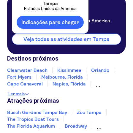
Tampa
Estados Unidos da America
Tampa
Estados Unidos da America
Indicações para chegar
Veja todas as atividades em Tampa
Destinos próximos
Clearwater Beach
Kissimmee
Orlando
Fort Myers
Melbourne, Florida
Cape Canaveral
Naples, Flórida
Saint Augustine
Jacksonville
Ler mais
Fort Lauderdale
Miami Beach
Miami
Atrações próximas
Key West
Panama City Beach
Busch Gardens Tampa Bay
Zoo Tampa
The Tropics Boat Tours
The Florida Aquarium
Broadway
Memorial & Museu do 11 de Setembro