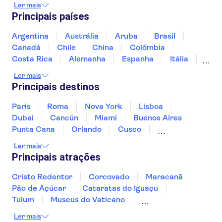
Ler mais
Central Park
Las Vegas Strip
Principais países
Bairro Francês
Estátua da Liberdade
Yankee Stadium
Grand Canyon
Argentina
Austrália
Aruba
Brasil
Cataratas do Niágara
Canadá
Chile
China
Colômbia
LEGOLAND® Florida Resort
Golden Gate Bridge
Costa Rica
Alemanha
Espanha
Itália
Jamaica
Japão
Marrocos
México
Ler mais
Panamá
Peru
Portugal
Uruguai
Principais destinos
Paris
Roma
Nova York
Lisboa
Dubai
Cancún
Miami
Buenos Aires
Punta Cana
Orlando
Cusco
Rio de Janeiro
Ushuaia
Foz do Iguaçu
Ler mais
Mendoza
Salvador
Fernando de Noronha
Principais atrações
Curitiba
Recife
Fortaleza
Cristo Redentor
Corcovado
Maracanã
Pão de Açúcar
Cataratas do Iguaçu
Tulum
Museus do Vaticano
Palácio de Versalhes
Torre Eiffel
Coliseu
Ler mais