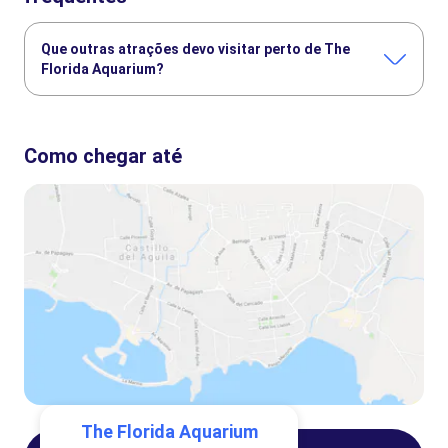
Que outras atrações devo visitar perto de The
Florida Aquarium?
Confira alguns outros pontos turísticos de The Florida
Aquarium que você não vai querer perder:
Como chegar até
Busch Gardens Tampa Bay
Zoo Tampa
The Tropics Boat Tours
The Florida Aquarium