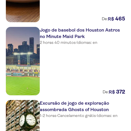
465
R$
De:
Jogo de basebol dos Houston Astros
no Minute Maid Park
2 horas 40 minutos
·
Idiomas: en
372
R$
De:
Excursão de jogo de exploração
assombrada Ghosts of Houston
1-2 horas
·
Cancelamento grátis
·
Idiomas: en