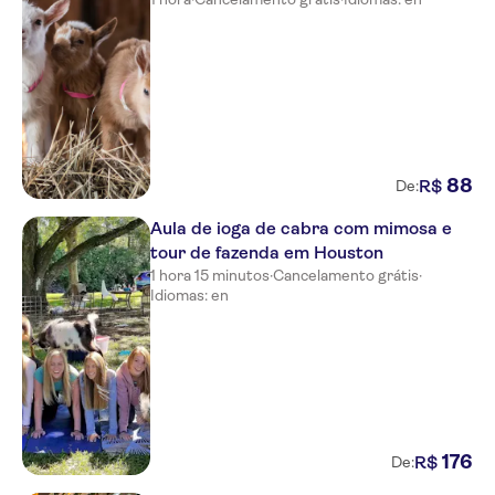
88
R$
De:
Aula de ioga de cabra com mimosa e
tour de fazenda em Houston
1 hora 15 minutos
·
Cancelamento grátis
·
Idiomas: en
176
R$
De: