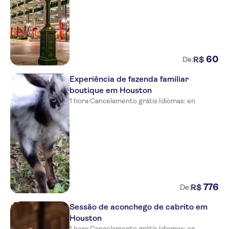
60
R$
De:
Experiência de fazenda familiar
boutique em Houston
1 hora
·
Cancelamento grátis
·
Idiomas: en
776
R$
De:
Sessão de aconchego de cabrito em
Houston
1 hora
·
Cancelamento grátis
·
Idiomas: en