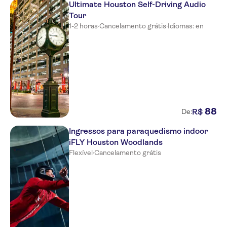
Ultimate Houston Self-Driving Audio
Tour
1-2 horas
·
Cancelamento grátis
·
Idiomas: en
88
R$
De:
Ingressos para paraquedismo indoor
iFLY Houston Woodlands
Flexível
·
Cancelamento grátis