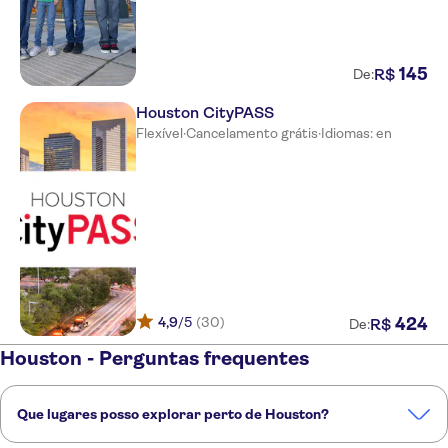
145
R$
De:
Houston CityPASS
Flexível
·
Cancelamento grátis
·
Idiomas: en
4,9
/5
(30)
424
R$
De:
Houston - Perguntas frequentes
Que lugares posso explorar perto de Houston?