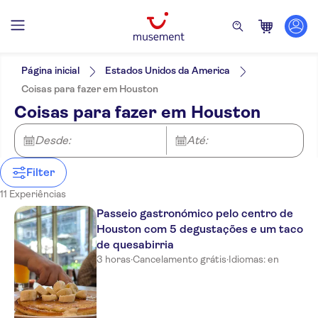
Filtros
Preço (por adulto)
Hotel pickup
Opções de ingressos
Página inicial
Estados Unidos da America
Confirmação instantânea
Categorias
Mín.
R$
Máx.
R$
Coisas para fazer em Houston
Cancelamento gratuito
Atividades
NO-PICKUP
Idomas
Coisas para fazer em Houston
Voucher eletrônico
Inglês
Ao ar livre
Atrações e visitas guiadas
Taxas de entrada incluídas
Natureza
Local touch
Atividades urbanas
Passes turísticos
Desde:
Até:
Excursões e passeios de um dia
Tour guiado
Museus
Atividades indoor
Cultura e história
Bilhetes e eventos
Refeição incluída
Diversão indoor
Tours a pé
Filter
Museus e galerias
Esportes
Comidas e bebidas
Grupo pequeno
de arte
11 Experiências
Tour com audio guia
Bebidas e
degustações
Passeio gastronómico pelo centro de
Houston com 5 degustações e um taco
de quesabirria
3 horas
·
Cancelamento grátis
·
Idiomas: en