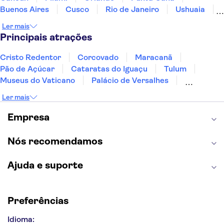
Buenos Aires
Cusco
Rio de Janeiro
Ushuaia
Foz do Iguaçu
Mendoza
Salvador
Ler mais
Fernando de Noronha
Curitiba
Recife
Fortaleza
Principais atrações
Cristo Redentor
Corcovado
Maracanã
Pão de Açúcar
Cataratas do Iguaçu
Tulum
Museus do Vaticano
Palácio de Versalhes
Torre Eiffel
Coliseu
Capela Sistina
Ler mais
Museu do Louvre
Sagrada Família
Estátua da Liberdade
Empire State Building
Empresa
Grand Canyon
Burj Khalifa
Montmartre
Torre de Belém
Discovery Cove
Nós recomendamos
Ajuda e suporte
Preferências
Idioma: