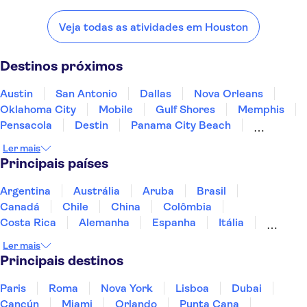
Confira alguns dos nossos lugares favoritos para visitar perto de
Houston:
Veja todas as atividades em Houston
Austin
San Antonio
Dallas
Nova Orleans
Oklahoma City
Destinos próximos
Austin
San Antonio
Dallas
Nova Orleans
Oklahoma City
Mobile
Gulf Shores
Memphis
Pensacola
Destin
Panama City Beach
Huntsville
Kansas City
Nashville
St. Louis
Ler mais
Principais países
Argentina
Austrália
Aruba
Brasil
Canadá
Chile
China
Colômbia
Costa Rica
Alemanha
Espanha
Itália
Jamaica
Japão
Marrocos
México
Ler mais
Panamá
Peru
Portugal
Uruguai
Principais destinos
Paris
Roma
Nova York
Lisboa
Dubai
Cancún
Miami
Orlando
Punta Cana