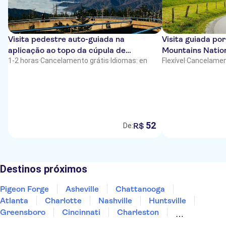
Visita pedestre auto-guiada na
Visita guiada po
aplicação ao topo da cúpula de
Mountains Natio
Cligmans
1-2 horas
·
Cancelamento grátis
·
Idiomas: en
Flexível
·
Cancelamen
52
R$
De:
Destinos próximos
Pigeon Forge
Asheville
Chattanooga
Atlanta
Charlotte
Nashville
Huntsville
Greensboro
Cincinnati
Charleston
Savannah
Richmond
Memphis
Pittsburgh