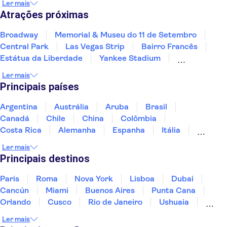
Ler mais
Jacksonville
Atrações próximas
Broadway
Memorial & Museu do 11 de Setembro
Central Park
Las Vegas Strip
Bairro Francês
Estátua da Liberdade
Yankee Stadium
Grand Canyon
Cataratas do Niágara
Ler mais
LEGOLAND® Florida Resort
Golden Gate Bridge
Principais países
Universal Orlando Resort
SUMMIT One Vanderbilt
Skydeck Chicago
Centro Espacial Kennedy
Argentina
Austrália
Aruba
Brasil
Canadá
Chile
China
Colômbia
Costa Rica
Alemanha
Espanha
Itália
Jamaica
Japão
Marrocos
México
Ler mais
Panamá
Peru
Portugal
Uruguai
Principais destinos
Paris
Roma
Nova York
Lisboa
Dubai
Cancún
Miami
Buenos Aires
Punta Cana
Orlando
Cusco
Rio de Janeiro
Ushuaia
Foz do Iguaçu
Mendoza
Salvador
Ler mais
Fernando de Noronha
Curitiba
Recife
Fortaleza