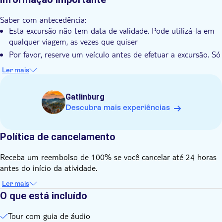
Cades Cove e saiba como os incêndios florestais são parte
Nesta aventura autoguiada, descubra o que faz das
integrante deste vasto e interligado ecossistema.
Saber com antecedência:
montanhas um destino imperdível
Esta excursão não tem data de validade. Pode utilizá-la em
qualquer viagem, as vezes que quiser
Por favor, reserve um veículo antes de efetuar a excursão. Só
é necessário reservar uma excursão por veículo, não por
Ler mais
pessoa
Esta é uma visita auto-guiada; nenhum guia o acompanhará
Gatlinburg
e os bilhetes para as atracções não estão incluídos. A
Descubra mais experiências
aplicação funciona como um guia, uma visita áudio e um
mapa, tudo num só
Após a reserva, verifique o seu e-mail e siga as instruções
Política de cancelamento
para concluir a configuração da excursão enquanto tiver Wi-
Fi/dados. Não espere até estar no local
Receba um reembolso de 100% se você cancelar até 24 horas
antes do início da atividade.
Funciona perfeitamente sem telemóvel ou Wi-Fi com mapas
offline. As histórias em áudio são reproduzidas por si
Ler mais
próprias com base na sua localização. Pode começar a
O que está incluído
qualquer altura e fazer uma pausa em qualquer lugar
A maioria das paragens ao longo da visita tem vídeos
Tour com guia de áudio