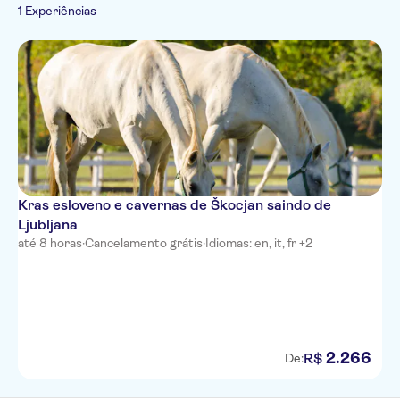
Folclore
1 Experiências
Francês
Italiano
Kras esloveno e cavernas de Škocjan saindo de
Ljubljana
até 8 horas
·
Cancelamento grátis
·
Idiomas: en, it, fr +2
2
.
266
R$
De: