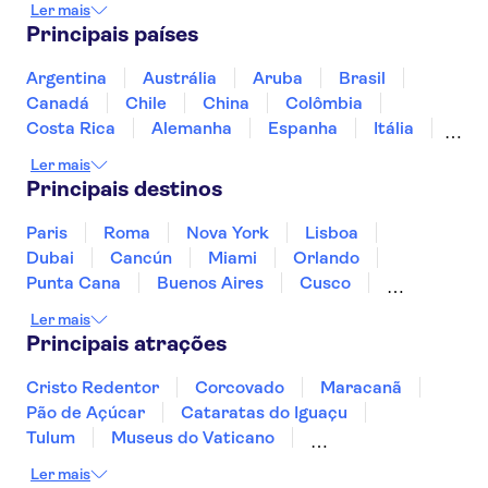
Ler mais
Principais países
Argentina
Austrália
Aruba
Brasil
Canadá
Chile
China
Colômbia
Costa Rica
Alemanha
Espanha
Itália
Jamaica
Japão
Marrocos
México
Ler mais
Panamá
Peru
Portugal
Uruguai
Principais destinos
Paris
Roma
Nova York
Lisboa
Dubai
Cancún
Miami
Orlando
Punta Cana
Buenos Aires
Cusco
Rio de Janeiro
Ushuaia
Foz do Iguaçu
Ler mais
Mendoza
Salvador
Fernando de Noronha
Principais atrações
Curitiba
Recife
Fortaleza
Cristo Redentor
Corcovado
Maracanã
Pão de Açúcar
Cataratas do Iguaçu
Tulum
Museus do Vaticano
Palácio de Versalhes
Torre Eiffel
Coliseu
Ler mais
Capela Sistina
Museu do Louvre