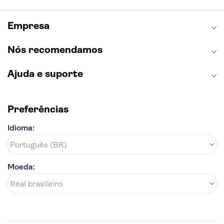
Sagrada Família
Estátua da Liberdade
Empire State Building
Grand Canyon
Empresa
Burj Khalifa
Montmartre
Torre de Belém
Discovery Cove
Nós recomendamos
Ajuda e suporte
Preferências
Idioma:
Moeda: