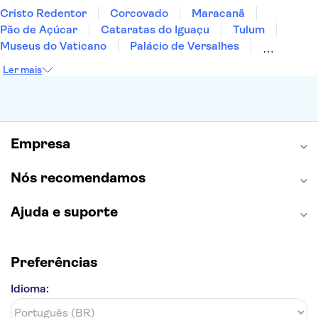
Cristo Redentor
Corcovado
Maracanã
Pão de Açúcar
Cataratas do Iguaçu
Tulum
Museus do Vaticano
Palácio de Versalhes
Torre Eiffel
Coliseu
Capela Sistina
Ler mais
Museu do Louvre
Sagrada Família
Estátua da Liberdade
Empire State Building
Grand Canyon
Burj Khalifa
Montmartre
Torre de Belém
Discovery Cove
Empresa
Nós recomendamos
Ajuda e suporte
Preferências
Idioma: