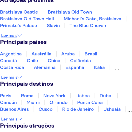
Atrações próximas
Bratislava Castle
Bratislava Old Town
Bratislava Old Town Hall
Michael's Gate, Bratislava
Primate's Palace
Slavin
The Blue Church
St Martin's Cathedral
Multium Gallery
Ler mais
Devin Castle
UFO Observation Deck
Principais países
Argentina
Austrália
Aruba
Brasil
Canadá
Chile
China
Colômbia
Costa Rica
Alemanha
Espanha
Itália
Jamaica
Japão
Marrocos
México
Ler mais
Panamá
Peru
Portugal
Uruguai
Principais destinos
Paris
Roma
Nova York
Lisboa
Dubai
Cancún
Miami
Orlando
Punta Cana
Buenos Aires
Cusco
Rio de Janeiro
Ushuaia
Foz do Iguaçu
Mendoza
Salvador
Ler mais
Fernando de Noronha
Curitiba
Recife
Fortaleza
Principais atrações