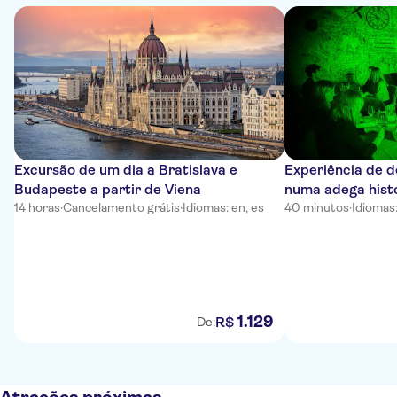
Excursão de um dia a Bratislava e
Experiência de 
Budapeste a partir de Viena
numa adega histó
14 horas
·
Cancelamento grátis
·
Idiomas: en, es
40 minutos
·
Idiomas
1
.
129
R$
De: