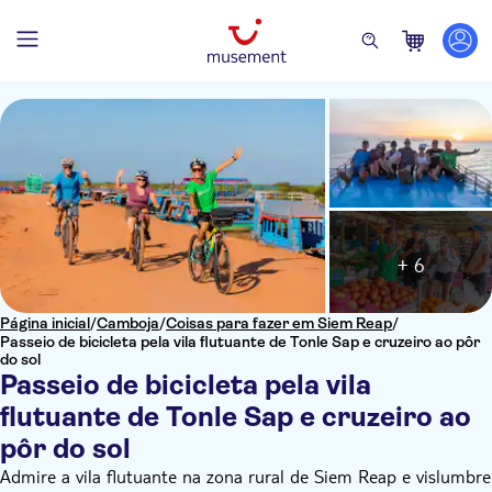
+ 6
Página inicial
/
Camboja
/
Coisas para fazer em Siem Reap
/
Passeio de bicicleta pela vila flutuante de Tonle Sap e cruzeiro ao pôr
do sol
Passeio de bicicleta pela vila
flutuante de Tonle Sap e cruzeiro ao
pôr do sol
Admire a vila flutuante na zona rural de Siem Reap e vislumbre