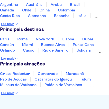
Argentina
Austrália
Aruba
Brasil
Canadá
Chile
China
Colômbia
Costa Rica
Alemanha
Espanha
Itália
Jamaica
Japão
Marrocos
México
Ler mais
Panamá
Peru
Portugal
Uruguai
Principais destinos
Paris
Roma
Nova York
Lisboa
Dubai
Cancún
Miami
Buenos Aires
Punta Cana
Orlando
Cusco
Rio de Janeiro
Ushuaia
Foz do Iguaçu
Mendoza
Salvador
Ler mais
Fernando de Noronha
Curitiba
Recife
Fortaleza
Principais atrações
Cristo Redentor
Corcovado
Maracanã
Pão de Açúcar
Cataratas do Iguaçu
Tulum
Museus do Vaticano
Palácio de Versalhes
Torre Eiffel
Coliseu
Capela Sistina
Ler mais
Museu do Louvre
Sagrada Família
Estátua da Liberdade
Empire State Building
Grand Canyon
Burj Khalifa
Montmartre