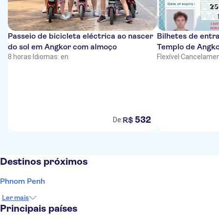
Passeio de bicicleta eléctrica ao nascer
Bilhetes de entra
do sol em Angkor com almoço
Templo de Angk
8 horas
·
Idiomas: en
Flexível
·
Cancelamen
532
R$
De:
Destinos próximos
Phnom Penh
Ler mais
Principais países