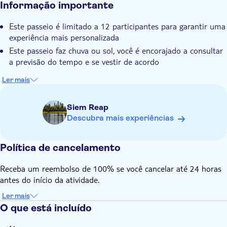
Informação importante
Subject expert guide
Este passeio é limitado a 12 participantes para garantir uma
Voucher eletrônico
experiência mais personalizada
Pick up no hotel
Este passeio faz chuva ou sol, você é encorajado a consultar
Transporte incluído
a previsão do tempo e se vestir de acordo
Ler mais
Siem Reap
Descubra mais experiências
Política de cancelamento
Receba um reembolso de 100% se você cancelar até 24 horas
antes do início da atividade.
Ler mais
O que está incluído