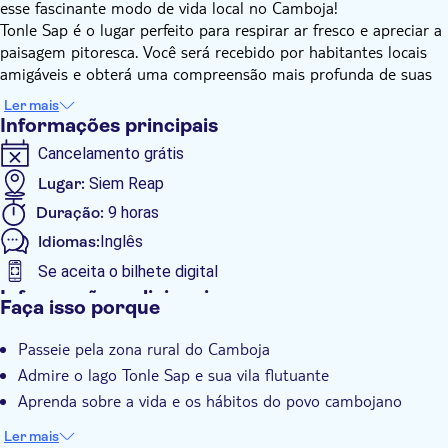
esse fascinante modo de vida local no Camboja!
Tonle Sap é o lugar perfeito para respirar ar fresco e apreciar a
paisagem pitoresca. Você será recebido por habitantes locais
amigáveis e obterá uma compreensão mais profunda de suas
vidas e tradições.
Ler mais
A jornada terminará com um passeio de barco no lago Tonle
Informações principais
Sap, onde você experimentará os meios de subsistência do
Cancelamento grátis
povo cambojano que vive nas aldeias flutuantes, oferecendo a
oportunidade de ver como as famílias adaptam suas vidas para
Lugar:
Siem Reap
viver na água.
Duração:
9 horas
Idiomas:
Inglês
Se aceita o bilhete digital
Informações adicionais
Faça isso porque
Confirmação instantânea
Passeie pela zona rural do Camboja
Tour guiado
Admire o lago Tonle Sap e sua vila flutuante
Local touch
Aprenda sobre a vida e os hábitos do povo cambojano
Refeição incluída
Ler mais
Grupo pequeno