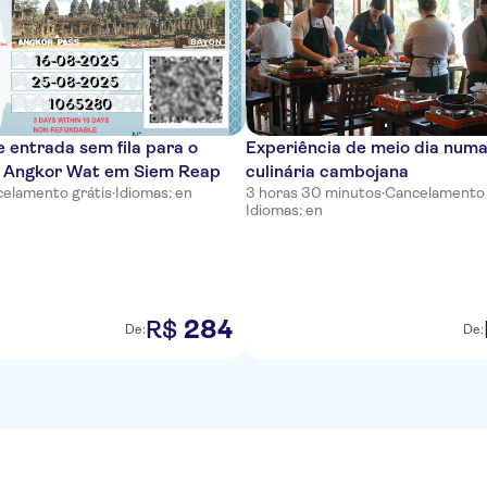
e entrada sem fila para o
Experiência de meio dia numa
 Angkor Wat em Siem Reap
culinária cambojana
elamento grátis
·
Idiomas: en
3 horas 30 minutos
·
Cancelamento 
Idiomas: en
284
R$
De:
De: