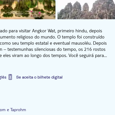
ado para visitar Angkor Wat, primeiro hindu, depois
umento religioso do mundo. O templo foi construído
 como seu templo estatal e eventual mausoléu. Depois
yon – testemunhas silenciosas do tempo, os 216 rostos
 eles viram ao longo dos tempos. Você seguirá para
a Reclinado gigante, um quebra-cabeça que só foi
ada pela guerra. Phimeanakas está escondido na
pas das árvores para aqueles que conquistam os
glês
Se aceita o bilhete digital
 pode admirar a Esplanada do Paço Real mais
raço do Rei Leproso. Tendo conquistado sua fama do
Prohm aparece nos itinerários da maioria dos
p no hotel
Transporte incluído
tigas estruturas feitas pelo homem e as raízes
rtas de musgo em um abraço apertado. De volta ao
Thom e Taprohm