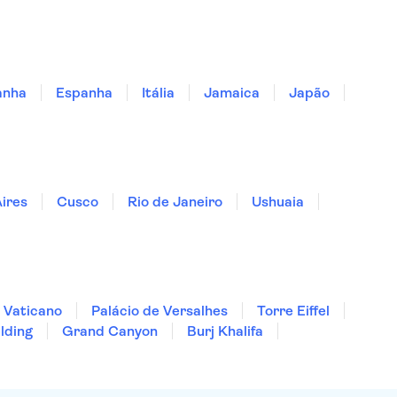
anha
Espanha
Itália
Jamaica
Japão
ires
Cusco
Rio de Janeiro
Ushuaia
 Vaticano
Palácio de Versalhes
Torre Eiffel
lding
Grand Canyon
Burj Khalifa