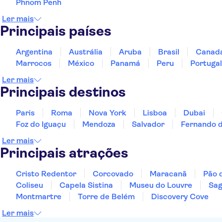
Phnom Penh
Ler mais
Principais países
Argentina
Austrália
Aruba
Brasil
Canad
Marrocos
México
Panamá
Peru
Portugal
Ler mais
Principais destinos
Paris
Roma
Nova York
Lisboa
Dubai
Foz do Iguaçu
Mendoza
Salvador
Fernando 
Ler mais
Principais atrações
Cristo Redentor
Corcovado
Maracanã
Pão 
Coliseu
Capela Sistina
Museu do Louvre
Sag
Montmartre
Torre de Belém
Discovery Cove
Ler mais