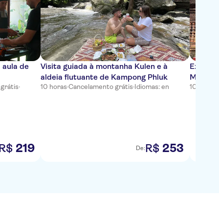
 aula de
Visita guiada à montanha Kulen e à
Excursã
aldeia flutuante de Kampong Phluk
Mealea 
grátis
·
10 horas
·
Cancelamento grátis
·
Idiomas: en
10 horas
·
Reap
219
253
R$
R$
De: