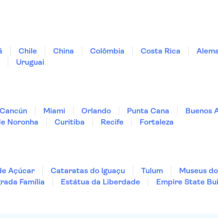
á
Chile
China
Colômbia
Costa Rica
Alem
Uruguai
Cancún
Miami
Orlando
Punta Cana
Buenos A
de Noronha
Curitiba
Recife
Fortaleza
de Açúcar
Cataratas do Iguaçu
Tulum
Museus do
rada Família
Estátua da Liberdade
Empire State Bui