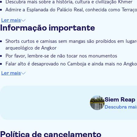
Descubra mais sobre a história, cultura e civilização Khmer
Admire a Esplanada do Palácio Real, conhecida como Terraço
Ler mais
Informação importante
Shorts curtos e camisas sem mangas são proibidos em lugares 
arqueológico de Angkor
Por favor, lembre-se de não tocar nos monumentos
Falar alto é desaprovado no Camboja e ainda mais no Angkor P
estridentes
Ler mais
É proibido fumar. Desde 2012, uma proibição total de fumar 
templo
Nunca compre nada de crianças. Muitas vezes eles são manti
Siem Reap
não ser verdade em todas as famílias, geralmente não há tem
escola. Se você quer fazer algo de bom, descubra as melhores
Descubra mais
Se você quiser fotografar um monge, pergunte primeiro, não
não toquem nos monges
Política de cancelamento