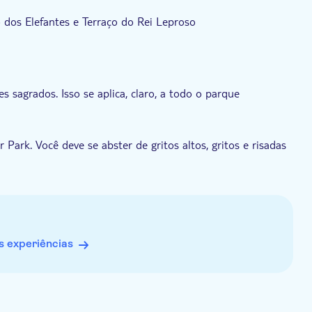
 dos Elefantes e Terraço do Rei Leproso
sagrados. Isso se aplica, claro, a todo o parque
ark. Você deve se abster de gritos altos, gritos e risadas
em todo o Angkor Park está em vigor, inclusive fora do
dos longe da escola para vender itens. Embora isso possa
po para verificar se essa criança também frequenta a
 organizações de caridade locais
 experiências
 basta tirar uma foto. É muito importante que as mulheres