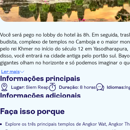
Você será pego no lobby do hotel às 8h. Em seguida, trasl
budista, complexo de templos no Camboja e o maior mon
pelo rei Khmer no início do século 12 em Yasodharapura,
disso, você entrará na cidade antiga pelo portão sul. Ba
gigantes olham no horizonte e só podemos imaginar o que
Baphuon com sua longa calçada e um impressionante Bud
Ler mais
montado em 2011 após uma interrupção de 37 anos caus
Informações principais
selva sombreada e oferece uma vista decente sobre as co
Lugar:
Siem Reap
Duração:
8 horas
Idiomas:
In
degraus íngremes até o topo. Continuando mais adiante,
Informações adicionais
vulgarmente conhecida como Terraço dos Elefantes e Ter
século 21 do filme Tomb Raider, o charmoso e icônico Ta 
Acesso rápido
Confirmação instantânea
Pick u
Faça isso porque
visitantes e com razão. Aqui a natureza toma conta das an
douradas das árvores Spung se envolvem em pedras cobe
Explore os três principais templos de Angkor Wat, Angkor 
hotel.