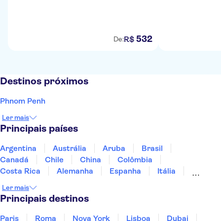
532
R$
De:
Destinos próximos
Phnom Penh
Ler mais
Principais países
Argentina
Austrália
Aruba
Brasil
Canadá
Chile
China
Colômbia
Costa Rica
Alemanha
Espanha
Itália
Jamaica
Japão
Marrocos
México
Ler mais
Panamá
Peru
Portugal
Uruguai
Principais destinos
Paris
Roma
Nova York
Lisboa
Dubai