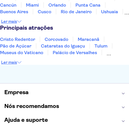
Cancún
Miami
Orlando
Punta Cana
Buenos Aires
Cusco
Rio de Janeiro
Ushuaia
Foz do Iguaçu
Mendoza
Salvador
Ler mais
Fernando de Noronha
Curitiba
Recife
Fortaleza
Principais atrações
Cristo Redentor
Corcovado
Maracanã
Pão de Açúcar
Cataratas do Iguaçu
Tulum
Museus do Vaticano
Palácio de Versalhes
Torre Eiffel
Coliseu
Capela Sistina
Ler mais
Museu do Louvre
Sagrada Família
Estátua da Liberdade
Empire State Building
Grand Canyon
Burj Khalifa
Montmartre
Torre de Belém
Discovery Cove
Empresa
Nós recomendamos
Ajuda e suporte