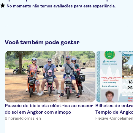
No momento não temos avaliações para esta experiência.
Você também pode gostar
Passeio de bicicleta eléctrica ao nascer
Bilhetes de entra
do sol em Angkor com almoço
Templo de Angk
8 horas
·
Idiomas: en
Flexível
·
Cancelament