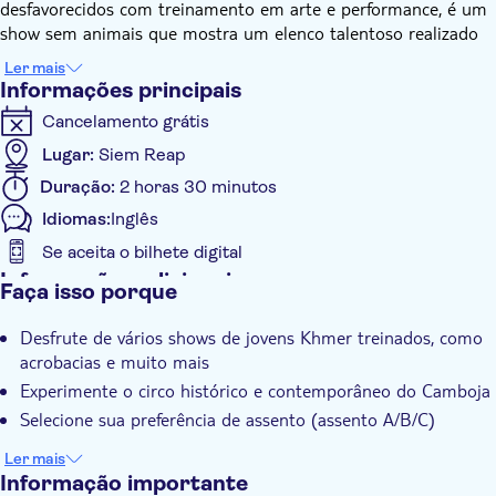
desfavorecidos com treinamento em arte e performance, é um
show sem animais que mostra um elenco talentoso realizado
em acrobacias, contorção, balé aéreo, caminhada na corda
Ler mais
bamba, malabarismo, mímica, drama e comédia. O Camboja
Informações principais
tem uma longa história de tradição circense, que remonta ao
Cancelamento grátis
século VI de esculturas de templos representando
apresentações de circo para cerimônias e festivais. Embora o
Lugar:
Siem Reap
show seja totalmente moderno, ele se baseia na tradição
Duração:
2 horas 30 minutos
cambojana, nas histórias folclóricas e na música folclórica.
Idiomas:
Inglês
Assento A: Aproveite o show com o assento A com
Se aceita o bilhete digital
melhor vista
Informações adicionais
Faça isso porque
Assento B: Aproveite o show com o assento B, um
Taxas de entrada incluídas
assento com boa vista atrás do assento A
Desfrute de vários shows de jovens Khmer treinados, como
Assento C: Desfrute de uma noite no Phare Circus Show
Local touch
acrobacias e muito mais
com o assento C, o assento fica ao lado da apresentação
Grupo pequeno
Experimente o circo histórico e contemporâneo do Camboja
Voucher eletrônico
Selecione sua preferência de assento (assento A/B/C)
Pick up no hotel
Ler mais
Transporte incluído
Informação importante