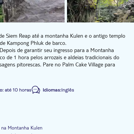
de Siem Reap até a montanha Kulen e o antigo templo
e de Kampong Phluk de barco.
epois de garantir seu ingresso para a Montanha
 de 1 hora pelos arrozais e aldeias tradicionais do
sagens pitorescas. Pare no Palm Cake Village para
uiado por um morador local. Explore os destaques do
e Buda reclinado e o Rio dos Mil Lingas de 802 DC. À
o:
até 10 horas
Idiomas:
Inglês
uído) antes de entrar na floresta tropical para
, do período Angkor Wat, coberta por 300 anos de
té Kampong Phluk, uma vila flutuante, testemunhe o
a beleza inundada de uma floresta de mangue, lar de
uch
Pick up no hotel
Transporte incluído
guejo. Conclua o passeio com uma visita a um
r na Montanha Kulen
ma experiência imersiva nas maravilhas culturais e