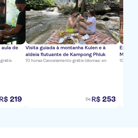
 aula de
Visita guiada à montanha Kulen e à
Excursã
aldeia flutuante de Kampong Phluk
Mealea 
grátis
·
10 horas
·
Cancelamento grátis
·
Idiomas: en
10 horas
·
Reap
219
253
R$
R$
De: