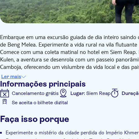
Embarque em uma excursão guiada de dia inteiro saindo 
de Beng Melea. Experimente a vida rural na vila flutuant
Comece com uma coleta matinal no hotel em Siem Reap. D
Kulen, a aventura se desenrola com um passeio panorâmico
Camboja, oferecendo um vislumbre da vida local e das pai
testemunhar o tradicional bolo de palma.
Ler mais
Em seguida, suba até o topo da colina de Phnom Kulen, g
Informações principais
parque, incluindo cachoeiras magníficas, uma escultura d
Cancelamento grátis
Lugar:
Siem Reap
Duraçã
tarde, pare para almoçar em um restaurante local (não incl
Se aceita o bilhete digital
explorar Beng Melea, uma misteriosa selva do século XII
Informações adicionais
vegetação. Continue a viagem com um passeio de barco a
Faça isso porque
dia a dia das famílias dependentes da pesca. Navegue pel
Confirmação instantânea
Tour guiado
Local to
diversas espécies, incluindo macacos comedores de caran
Experimente o mistério da cidade perdida do Império Khme
mosteiro budista em uma ilha artificial, proporcionando u