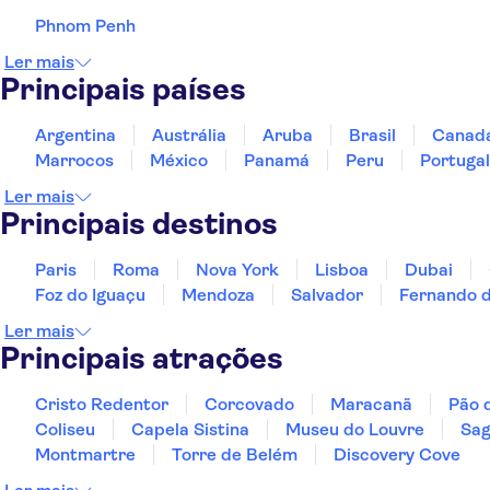
Phnom Penh
Ler mais
Principais países
Argentina
Austrália
Aruba
Brasil
Canad
Marrocos
México
Panamá
Peru
Portugal
Ler mais
Principais destinos
Paris
Roma
Nova York
Lisboa
Dubai
Foz do Iguaçu
Mendoza
Salvador
Fernando 
Ler mais
Principais atrações
Cristo Redentor
Corcovado
Maracanã
Pão 
Coliseu
Capela Sistina
Museu do Louvre
Sag
Montmartre
Torre de Belém
Discovery Cove