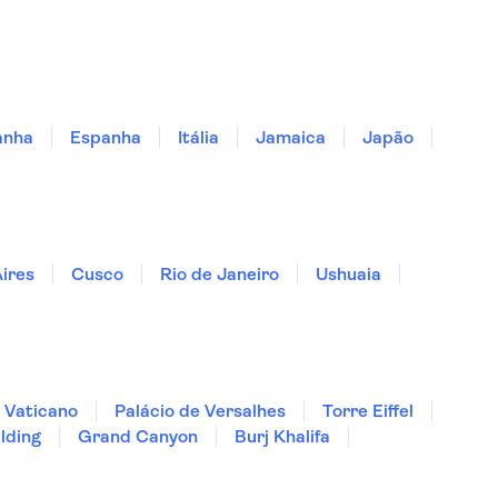
anha
Espanha
Itália
Jamaica
Japão
ires
Cusco
Rio de Janeiro
Ushuaia
 Vaticano
Palácio de Versalhes
Torre Eiffel
lding
Grand Canyon
Burj Khalifa