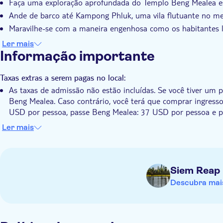
Faça uma exploração aprofundada do Templo Beng Mealea e
naturais do Camboja.
Ande de barco até Kampong Phluk, uma vila flutuante no me
Maravilhe-se com a maneira engenhosa como os habitantes 
monções
Ler mais
Informação importante
Taxas extras a serem pagas no local:
As taxas de admissão não estão incluídas. Se você tiver um p
Beng Mealea. Caso contrário, você terá que comprar ingress
USD por pessoa, passe Beng Mealea: 37 USD por pessoa e p
Saiba com antecedência:
Ler mais
A idade mínima para participar deste passeio é 8 anos
Certifique-se de que seus joelhos e ombros estejam coberto
Siem Reap
Descubra mais