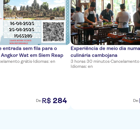
e entrada sem fila para o
Experiência de meio dia numa
 Angkor Wat em Siem Reap
culinária cambojana
elamento grátis
·
Idiomas: en
3 horas 30 minutos
·
Cancelamento 
Idiomas: en
284
R$
De:
De: