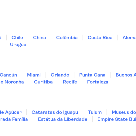
á
Chile
China
Colômbia
Costa Rica
Alem
Uruguai
Cancún
Miami
Orlando
Punta Cana
Buenos A
de Noronha
Curitiba
Recife
Fortaleza
de Açúcar
Cataratas do Iguaçu
Tulum
Museus do
rada Família
Estátua da Liberdade
Empire State Bui