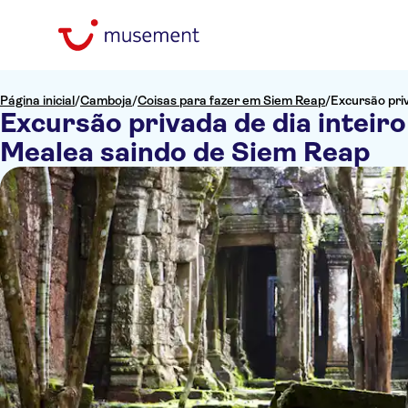
Página inicial
/
Camboja
/
Coisas para fazer em Siem Reap
/
Excursão pri
Excursão privada de dia inteir
Mealea saindo de Siem Reap