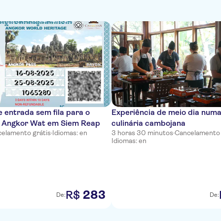
e entrada sem fila para o
Experiência de meio dia numa
 Angkor Wat em Siem Reap
culinária cambojana
elamento grátis
·
Idiomas: en
3 horas 30 minutos
·
Cancelamento 
Idiomas: en
283
R$
De:
De: