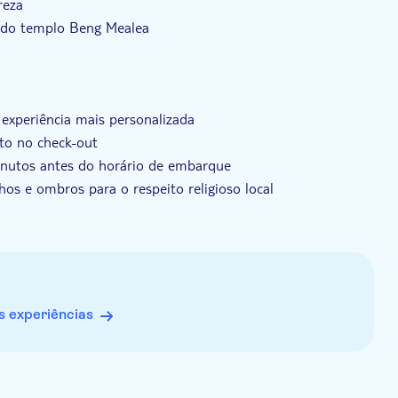
reza
o do templo Beng Mealea
 experiência mais personalizada
ato no check-out
minutos antes do horário de embarque
hos e ombros para o respeito religioso local
ldade em caminhar
a de criança
 experiências