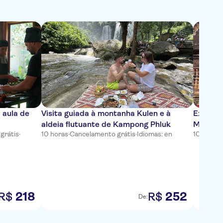
 aula de
Visita guiada à montanha Kulen e à
Excursã
aldeia flutuante de Kampong Phluk
Mealea 
grátis
·
10 horas
·
Cancelamento grátis
·
Idiomas: en
10 horas
·
Reap
218
252
R$
R$
De: