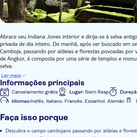
Abrace seu Indiana Jones interior e dirija-se à selva ant
privada de dia inteiro. De manhã, após ser buscado em se
Camboja, passando por aldeias e florestas povoadas por 
de Angkor, é composta por uma série de templos e mon
selva.
Apenas alguns templos estão abertos aos visitantes, sen
Ler mais
Você continuará até o templo Beng Mealea. Engolido pela 
Informações principais
Suryavarman II e é cercado por um fosso de 1,2 km por
Cancelamento grátis
Lugar:
Siem Reap
Duraçã
Wat, mas em menor escala, este templo quase esquecido
Idiomas:
Inglês, Italiano, Francês, Espanhol, Alemão
se estende por mais de 1 km² e é amplamente invadido p
Informações adicionais
Depois de almoçar em um restaurante local ao pé do temp
Faça isso porque
terminará.
Taxas de entrada incluídas
Tour guiado
Refeição
Voucher eletrônico
Pick up no hotel
Transporte
Descubra o campo cambojano passando por aldeias e flores