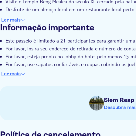
Visite o templo Beng Mealea do século XII cercado pela natu
Desfrute de um almoço local em um restaurante local pert
Ler mais
Informação importante
Este passeio é limitado a 21 participantes para garantir uma
Por favor, insira seu endereço de retirada e número de cont
Por favor, esteja pronto no lobby do hotel pelo menos 15 
Por favor, use sapatos confortáveis e roupas cobrindo os joel
Este passeio não é adequado para participantes com dificu
Ler mais
É necessário um mínimo de dois adultos para reservar a tarif
Siem Reap
Descubra mais
Política de cancelamento