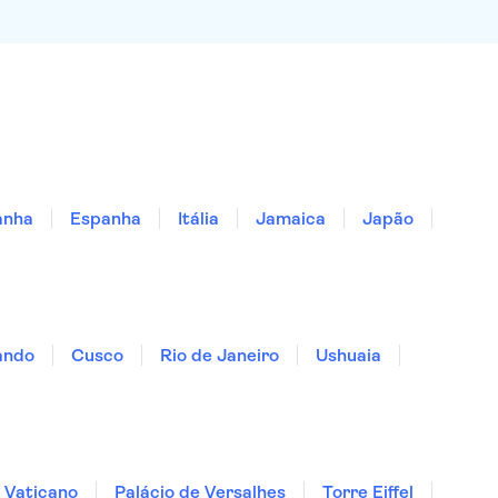
anha
Espanha
Itália
Jamaica
Japão
ando
Cusco
Rio de Janeiro
Ushuaia
 Vaticano
Palácio de Versalhes
Torre Eiffel