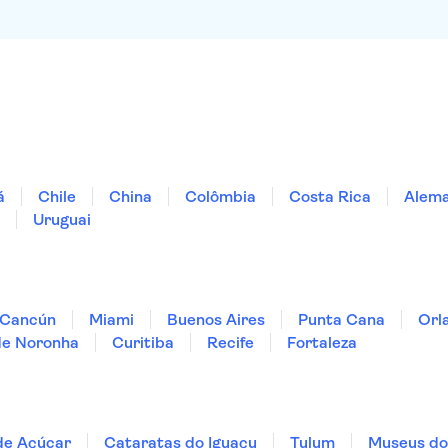
á
Chile
China
Colômbia
Costa Rica
Alem
Uruguai
Cancún
Miami
Buenos Aires
Punta Cana
Orl
de Noronha
Curitiba
Recife
Fortaleza
de Açúcar
Cataratas do Iguaçu
Tulum
Museus do