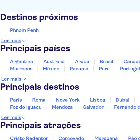
Destinos próximos
Phnom Penh
Ler mais
Principais países
Argentina
Austrália
Aruba
Brasil
Canad
Marrocos
México
Panamá
Peru
Portugal
Ler mais
Principais destinos
Paris
Roma
Nova York
Lisboa
Dubai
Foz do Iguaçu
Mendoza
Salvador
Fernando 
Ler mais
Principais atrações
Cristo Redentor
Corcovado
Maracanã
Pão 