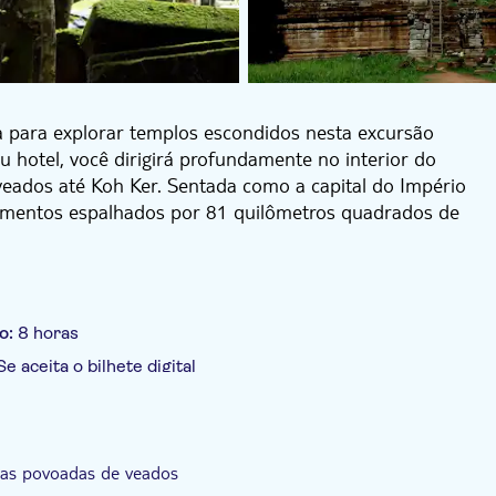
iga para explorar templos escondidos nesta excursão
u hotel, você dirigirá profundamente no interior do
veados até Koh Ker. Sentada como a capital do Império
umentos espalhados por 81 quilômetros quadrados de
do Prasat Krahom e Prasat Thom os mais visitados.
natureza, este templo do século XII foi construído sob
 900 m. Construído com a mesma planta de Angkor
o:
8 horas
 vem sem nenhuma das multidões de Angkor. O local
Se aceita o bilhete digital
or vegetação.
lo, você retornará a Siem Reap, onde seu passeio
 incluída
Tour privado
Grupo pequeno
 incluído
CÓDIGO DE VESTUÁRIO
tas povoadas de veados