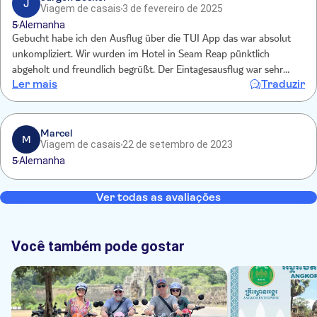
J
Viagem de casais
3 de fevereiro de 2025
5
Alemanha
Gebucht habe ich den Ausflug über die TUI App das war absolut
unkompliziert. Wir wurden im Hotel in Seam Reap pünktlich
abgeholt und freundlich begrüßt. Der Eintagesausflug war sehr
Ler mais
Traduzir
beeindruckend und wunderschön, leider hat die Angabe, dass
Mittagessen inklusive war nicht gestimmt und wir sind auch nach
Rücksprache auf den Kosten sitzen geblieben. Bitte unbedingt bei
diesem, wirklich schönen Ausflug daran denken, genügend Geld
Marcel
M
Viagem de casais
22 de setembro de 2023
mitzunehmen um das Mittagessen bezahlen zu können!
5
Alemanha
Ver todas as avaliações
Você também pode gostar