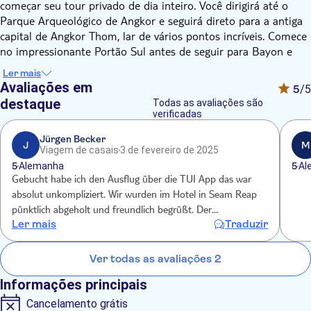
começar seu tour privado de dia inteiro. Você dirigirá até o
Parque Arqueológico de Angkor e seguirá direto para a antiga
capital de Angkor Thom, lar de vários pontos incríveis. Comece
no impressionante Portão Sul antes de seguir para Bayon e
seus 216 rostos gigantes sorridentes esculpidos em pedra.
Ler mais
Depois, você visitará o Baphoun do século XI, o Terraço do
Avaliações em
5
/5
Elefante e o Terraço do Rei Leproso, Phimenanakas e o Recinto
destaque
Todas as avaliações são
Real. À tarde, você explorará o templo Ta Prohm, construído no
verificadas
final do século XII pelo Rei Jayavarman VII. Seu mistério
Jürgen Becker
captura a imaginação dos visitantes, com partes
J
M
Viagem de casais
3 de fevereiro de 2025
aparentemente engolidas por raízes gigantes das árvores
5
Alemanha
5
Al
antigas que o cobrem.
Gebucht habe ich den Ausflug über die TUI App das war
Sua parada final é o templo de Angkor Wat. Sendo a maior
absolut unkompliziert. Wir wurden im Hotel in Seam Reap
estrutura religiosa do mundo, a antiga capital do Império
pünktlich abgeholt und freundlich begrüßt. Der
Khmer abriga um complexo de templos hindus, banhos, uma
Ler mais
Traduzir
Eintagesausflug war sehr beeindruckend und wunderschön,
biblioteca e outras estruturas em ruínas.
leider hat die Angabe, dass Mittagessen inklusive war nicht
gestimmt und wir sind auch nach Rücksprache auf den
Ver todas as avaliações 2
Kosten sitzen geblieben. Bitte unbedingt bei diesem, wirklich
Informações principais
schönen Ausflug daran denken, genügend Geld
Cancelamento grátis
mitzunehmen um das Mittagessen bezahlen zu können!