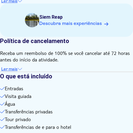
Ler mais
ombros para respeitar a religião local
Este passeio não é adequado para participantes com
Siem Reap
dificuldade de locomoção.
Descubra mais experiências
É necessário um mínimo de dois adultos para reservar a
tarifa infantil
Política de cancelamento
Receba um reembolso de 100% se você cancelar até 72 horas
antes do início da atividade.
Ler mais
O que está incluído
Entradas
Visita guiada
Água
Transferências privadas
Tour privado
Transferências de e para o hotel