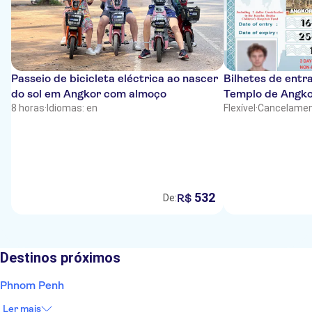
Passeio de bicicleta eléctrica ao nascer
Bilhetes de entra
do sol em Angkor com almoço
Templo de Angk
8 horas
·
Idiomas: en
Flexível
·
Cancelamen
532
R$
De:
Destinos próximos
Phnom Penh
Ler mais