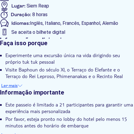
Lugar:
Siem Reap
Duração:
8 horas
Idiomas:
Inglês, Italiano, Francês, Espanhol, Alemão
Se aceita o bilhete digital
Informações adicionais
Faça isso porque
Taxas de entrada incluídas
Experimente uma excursão única na vida dirigindo seu
Tour guiado
próprio tuk tuk pessoal
Tour privado
Visite Baphoun do século XI, o Terraço do Elefante e o
Grupo pequeno
Terraço do Rei Leproso, Phimenanakas e o Recinto Real
Explore o antigo templo Ta Prohm invadido por árvores
Voucher eletrônico
Ler mais
Descubra o complexo do templo de Angkor Wat construído
Informação importante
Pick up no hotel
para o deus hindu Vishnu
Transporte incluído
Este passeio é limitado a 21 participantes para garantir uma
experiência mais personalizada
CÓDIGO DE VESTUÁRIO
Por favor, esteja pronto no lobby do hotel pelo menos 15
minutos antes do horário de embarque
Use calçados e roupas confortáveis cobrindo os joelhos e