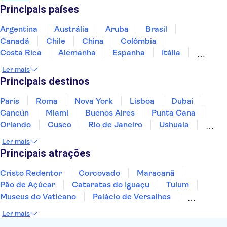
Principais países
Argentina
Austrália
Aruba
Brasil
Canadá
Chile
China
Colômbia
Costa Rica
Alemanha
Espanha
Itália
Jamaica
Japão
Marrocos
México
Ler mais
Panamá
Peru
Portugal
Uruguai
Principais destinos
Paris
Roma
Nova York
Lisboa
Dubai
Cancún
Miami
Buenos Aires
Punta Cana
Orlando
Cusco
Rio de Janeiro
Ushuaia
Foz do Iguaçu
Mendoza
Salvador
Ler mais
Fernando de Noronha
Curitiba
Recife
Fortaleza
Principais atrações
Cristo Redentor
Corcovado
Maracanã
Pão de Açúcar
Cataratas do Iguaçu
Tulum
Museus do Vaticano
Palácio de Versalhes
Torre Eiffel
Coliseu
Capela Sistina
Ler mais
Museu do Louvre
Sagrada Família