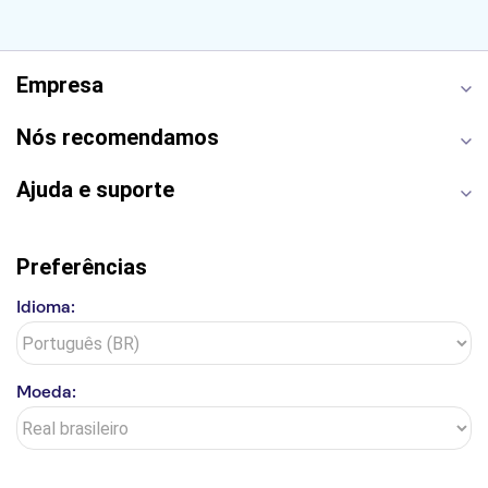
Estátua da Liberdade
Empire State Building
Grand Canyon
Burj Khalifa
Montmartre
Torre de Belém
Discovery Cove
Empresa
Nós recomendamos
Ajuda e suporte
Preferências
Idioma:
Moeda: