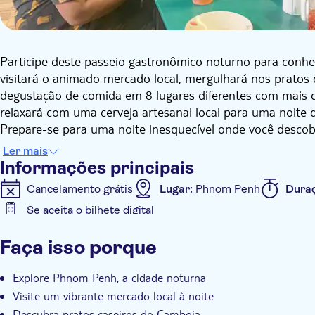
Participe deste passeio gastronômico noturno para conhe
visitará o animado mercado local, mergulhará nos prato
degustação de comida em 8 lugares diferentes com mais de 1
relaxará com uma cerveja artesanal local para uma noite di
Prepare-se para uma noite inesquecível onde você descob
banquete para o seu paladar enquanto você explora a mel
Ler mais
Saboreie os sabores únicos do Camboja e mergulhe na sua r
Informações principais
local ou refrigerantes ilimitados para manter a diversão.
Cancelamento grátis
Lugar:
Phnom Penh
Dura
Experimente os sabores de Phnom Penh como nunca antes
Se aceita o bilhete digital
procurando uma noite memorável, este passeio é perfeit
Informações adicionais
um ambiente descontraído. Prepare-se para saborear o me
Faça isso porque
vida com a agitação do mercado local e os sabores da cid
Confirmação instantânea
Tour guiado
Grupo p
Explore Phnom Penh, a cidade noturna
Visite um vibrante mercado local à noite
Descubra pratos caseiros do Camboja