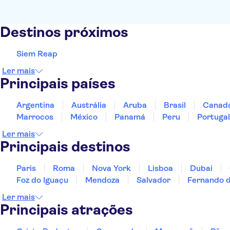
Destinos próximos
Siem Reap
Ler mais
Principais países
Argentina
Austrália
Aruba
Brasil
Canad
Marrocos
México
Panamá
Peru
Portugal
Ler mais
Principais destinos
Paris
Roma
Nova York
Lisboa
Dubai
Foz do Iguaçu
Mendoza
Salvador
Fernando 
Ler mais
Principais atrações