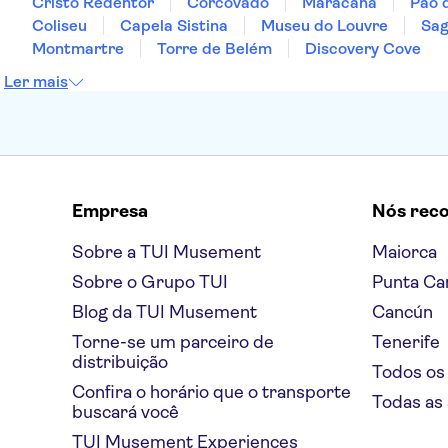
Cristo Redentor
Corcovado
Maracanã
Pão 
Coliseu
Capela Sistina
Museu do Louvre
Sag
Montmartre
Torre de Belém
Discovery Cove
Ler mais
Empresa
Nós rec
Sobre a TUI Musement
Maiorca
Sobre o Grupo TUI
Punta Ca
Blog da TUI Musement
Cancún
Torne-se um parceiro de
Tenerife
distribuição
Todos os
Confira o horário que o transporte
Todas as
buscará você
TUI Musement Experiences