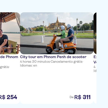
l de Phnom
City tour em Phnom Penh de scooter
Excursã
4 horas 30 minutos
·
Cancelamento grátis
·
Vespa 
Idiomas: en
grátis
·
4 horas 
Idiomas: 
254
311
R$
R$
De: