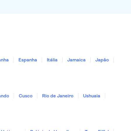
anha
Espanha
Itália
Jamaica
Japão
ando
Cusco
Rio de Janeiro
Ushuaia