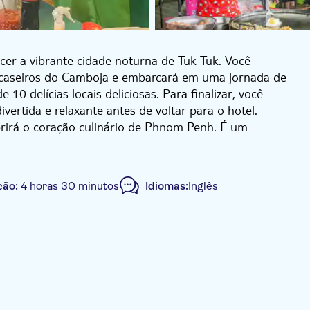
cer a vibrante cidade noturna de Tuk Tuk. Você
s caseiros do Camboja e embarcará em uma jornada de
0 delícias locais deliciosas. Para finalizar, você
vertida e relaxante antes de voltar para o hotel.
rirá o coração culinário de Phnom Penh. É um
hor comida de rua e restaurantes locais da cidade.
ica cultura culinária. E não se esqueça, há cerveja
ção:
4 horas 30 minutos
Idiomas:
Inglês
. Seja você um entusiasta da gastronomia ou apenas
o para quem gosta de boa comida, boa companhia e
lhor da culinária cambojana e deixe a noite ganhar
ade.
equeno