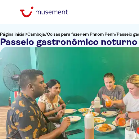
Página inicial
/
Camboja
/
Coisas para fazer em Phnom Penh
/
Passeio g
Passeio gastronômico noturn