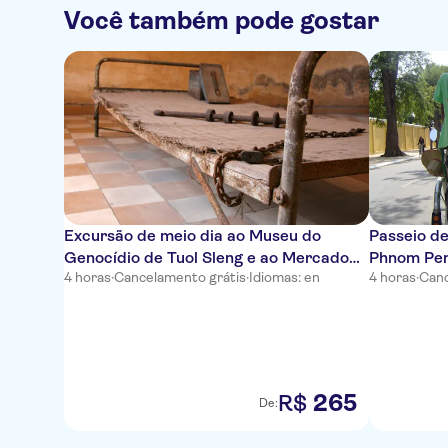
Você também pode gostar
Excursão de meio dia ao Museu do
Passeio de
Genocídio de Tuol Sleng e ao Mercado
Phnom Pe
4 horas
·
Cancelamento grátis
·
Idiomas: en
4 horas
·
Canc
Russo
265
R$
De: