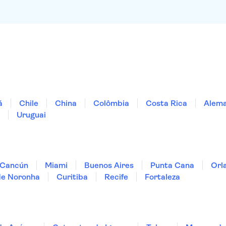
á
Chile
China
Colômbia
Costa Rica
Alem
Uruguai
Cancún
Miami
Buenos Aires
Punta Cana
Orl
de Noronha
Curitiba
Recife
Fortaleza