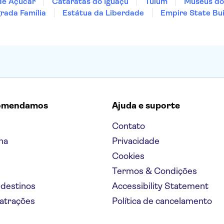
de Açúcar
Cataratas do Iguaçu
Tulum
Museus do
rada Família
Estátua da Liberdade
Empire State Bui
omendamos
Ajuda e suporte
Contato
na
Privacidade
Cookies
Termos & Condições
 destinos
Accessibility Statement
 atrações
Política de cancelamento