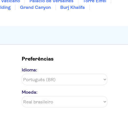
 Vaticano
Palácio de Versalhes
Torre Eiffel
lding
Grand Canyon
Burj Khalifa
Preferências
Idioma:
Moeda: