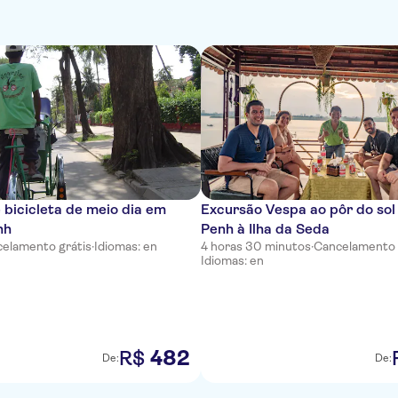
 bicicleta de meio dia em
Excursão Vespa ao pôr do so
nh
Penh à Ilha da Seda
elamento grátis
·
Idiomas: en
4 horas 30 minutos
·
Cancelamento 
Idiomas: en
482
R$
De:
De: