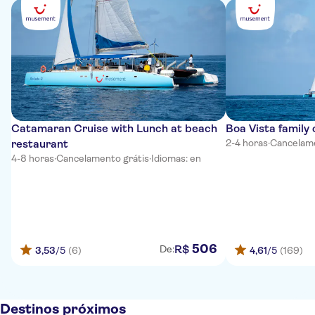
Catamaran Cruise with Lunch at beach
Boa Vista family
restaurant
2-4 horas
·
Cancelame
4-8 horas
·
Cancelamento grátis
·
Idiomas: en
506
R$
De:
3,53
/5
(6)
4,61
/5
(169)
Destinos próximos