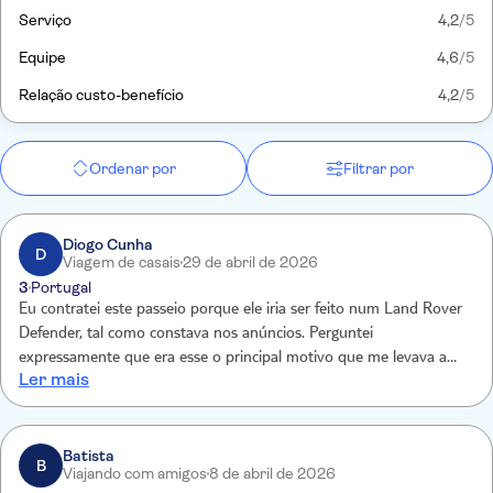
Serviço
4,2
/5
Equipe
4,6
/5
Relação custo-benefício
4,2
/5
Ordenar por
Filtrar por
Diogo Cunha
D
Viagem de casais
29 de abril de 2026
3
Portugal
Eu contratei este passeio porque ele iria ser feito num Land Rover
Defender, tal como constava nos anúncios. Perguntei
expressamente que era esse o principal motivo que me levava a
Ler mais
fazer este passeio, era mesmo essencial para mim. Alisha e o seu
colega belga garantiram que sim, contudo o passeio afinal foi
realizado num Toyota! Essa a razão do meu descontentamento pois
não gosto de ser enganado!
Batista
B
Viajando com amigos
8 de abril de 2026