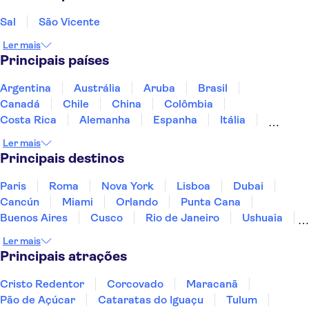
Sal
São Vicente
Ler mais
Principais países
Argentina
Austrália
Aruba
Brasil
Canadá
Chile
China
Colômbia
Costa Rica
Alemanha
Espanha
Itália
Jamaica
Japão
Marrocos
México
Ler mais
Panamá
Peru
Portugal
Uruguai
Principais destinos
Paris
Roma
Nova York
Lisboa
Dubai
Cancún
Miami
Orlando
Punta Cana
Buenos Aires
Cusco
Rio de Janeiro
Ushuaia
Foz do Iguaçu
Mendoza
Salvador
Ler mais
Fernando de Noronha
Curitiba
Recife
Fortaleza
Principais atrações
Cristo Redentor
Corcovado
Maracanã
Pão de Açúcar
Cataratas do Iguaçu
Tulum