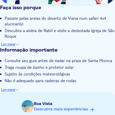
Faça isso porque
Passeie pelas areias do deserto de Viana num safari 4x4
alucinante
Descubra a aldeia de Rabil e visite a desbotada Igreja de São
Roque
Saboreie um ensopado de catchupa, o prato nacional rico
Ler mais
em sabor de Cabo Verde
Informação importante
Visite a vila da Povoação Velha e aproveite o tempo livre na
Consulte seu guia antes de nadar na praia de Santa Monica
praia de Santa Mônica
Traga roupa de banho e protetor solar
Guia local especializado com conhecimento inigualável de
Boa Vista e suas vilas
Sujeito às condições meteorológicas
Não é adequado para cadeiras de rodas
Ler mais
Boa Vista
Descubra mais experiências