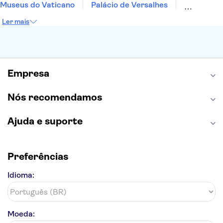
Museus do Vaticano
Palácio de Versalhes
Torre Eiffel
Coliseu
Capela Sistina
Ler mais
Museu do Louvre
Sagrada Família
Estátua da Liberdade
Empire State Building
Grand Canyon
Burj Khalifa
Montmartre
Torre de Belém
Discovery Cove
Empresa
Nós recomendamos
Ajuda e suporte
Preferências
Idioma:
Moeda: