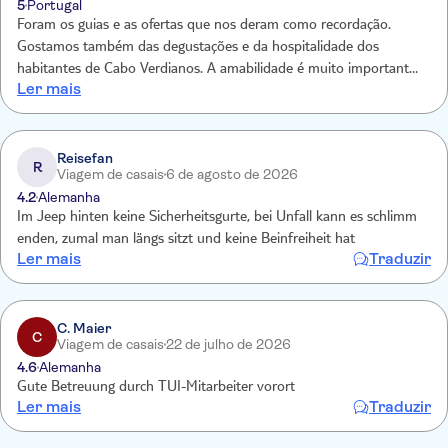
5
Portugal
Foram os guias e as ofertas que nos deram como recordação.
Gostamos também das degustações e da hospitalidade dos
habitantes de Cabo Verdianos. A amabilidade é muito importante,
Ler mais
só é pena dar mais importância aos estrangeiros turistas mas no
geral, foi muito bom
Reisefan
R
Viagem de casais
6 de agosto de 2026
4.2
Alemanha
Im Jeep hinten keine Sicherheitsgurte, bei Unfall kann es schlimm
enden, zumal man längs sitzt und keine Beinfreiheit hat
Ler mais
Traduzir
C. Maier
C
Viagem de casais
22 de julho de 2026
4.6
Alemanha
Gute Betreuung durch TUI-Mitarbeiter vorort
Ler mais
Traduzir