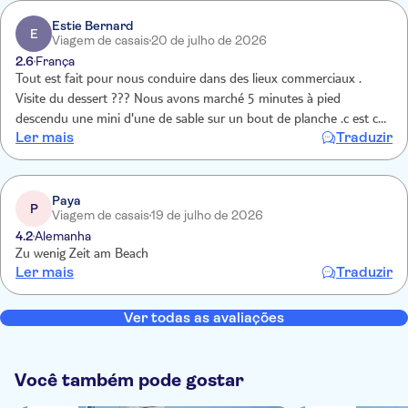
Estie Bernard
E
Viagem de casais
20 de julho de 2026
2.6
França
Tout est fait pour nous conduire dans des lieux commerciaux .
Visite du dessert ??? Nous avons marché 5 minutes à pied
descendu une mini d'une de sable sur un bout de planche .c est ca
Ler mais
Traduzir
une visite du dessert de Viana ??? .Puis largué au milieu d un mini
village ou les locaux viennent nous harceler pour rentrer dans leur
boutique de souvenirs . Aucun intérêt. Puis déposé sur une plage
durant 40 minutes . Ok c est beau et on peut nager . Mais est ce
Paya
P
Viagem de casais
19 de julho de 2026
vraiment ca la visite d une île?
4.2
Alemanha
Zu wenig Zeit am Beach
Ler mais
Traduzir
Ver todas as avaliações
Você também pode gostar