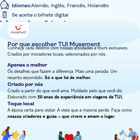
Idiomas:
Alemão, Inglês, Francês, Holandês
Monica, com 11 km de extensão. Sua areia branca como açúcar
contrasta com as águas azuis fluorescentes como uma imagem
Se aceita o bilhete digital
de um cartão postal. Se você é um aventureiro, pode até tentar
Informações adicionais
fazer sandboard.
Tour guiado
Confirmação instantânea
Por que escolher TUI Musement
Conheça cada destino com nossas atividades e tours exclusivos.
Voucher eletrônico
Criados por moradores locais, selecionados por nós.
Pick up no hotel
Apenas o melhor
Os detalhes que fazem a diferença. Mais uma parada. Um
recanto escondido.
Só o que há de melhor.
Criado por nós
Criado a partir do que você ama. Moldado pelo que você diz.
Elaborado com
50 anos de experiência em viagens da TUI.
Toque local
A época certa para visitar. A vista que a maioria perde. Faça como
nossos criadores e guias – que vivem e amam o lugar.