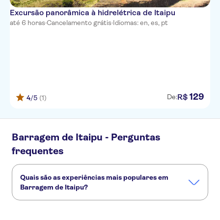
Excursão panorâmica à hidrelétrica de Itaipu
até 6 horas
·
Cancelamento grátis
·
Idiomas: en, es, pt
129
R$
De:
4
/5
(1)
Barragem de Itaipu - Perguntas
frequentes
Quais são as experiências mais populares em
Barragem de Itaipu?
Estas são as atividades preferidas em Barragem de Itaipu:
Excursão guiada a Itaipu com retiro ecológico de animais silvestres e ecomuseu