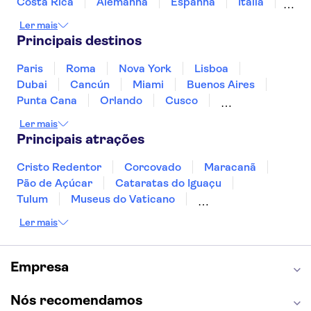
Costa Rica
Alemanha
Espanha
Itália
Jamaica
Japão
Marrocos
México
Ler mais
Panamá
Peru
Portugal
Uruguai
Principais destinos
Paris
Roma
Nova York
Lisboa
Dubai
Cancún
Miami
Buenos Aires
Punta Cana
Orlando
Cusco
Rio de Janeiro
Ushuaia
Foz do Iguaçu
Ler mais
Mendoza
Salvador
Fernando de Noronha
Principais atrações
Curitiba
Recife
Fortaleza
Cristo Redentor
Corcovado
Maracanã
Pão de Açúcar
Cataratas do Iguaçu
Tulum
Museus do Vaticano
Palácio de Versalhes
Torre Eiffel
Coliseu
Ler mais
Capela Sistina
Museu do Louvre
Sagrada Família
Estátua da Liberdade
Empire State Building
Grand Canyon
Empresa
Burj Khalifa
Montmartre
Torre de Belém
Discovery Cove
Nós recomendamos