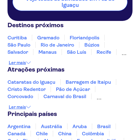
Iguaçu
Destinos próximos
Curitiba
Gramado
Florianópolis
São Paulo
Rio de Janeiro
Búzios
Salvador
Manaus
São Luís
Recife
Fortaleza
Natal
Fernando de Noronha
Ler mais
Atrações próximas
Cataratas do Iguaçu
Barragem de Itaipu
Cristo Redentor
Pão de Açúcar
Corcovado
Carnaval do Brasil
Escadaria de Selarón
Maracanã
Ler mais
Principais países
Argentina
Austrália
Aruba
Brasil
Canadá
Chile
China
Colômbia