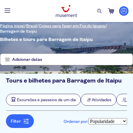
Página inicial
/
Brasil
/
Coisas para fazer em Foz do Iguaçu
/
Barragem de Itaipu
Bilhetes e tours para Barragem de Itaipu
Mostrar
Eliminar
4
filtros
resultados
Adicionar datas
Tours e bilhetes para Barragem de Itaipu
Filtros
Preço (por adulto)
Hotel pickup
Opções de ingressos
Excursões e passeios de um dia
Atividades
Atr
Confirmação instantânea
Categorias
Mín.
R$
Máx.
R$
Cancelamento gratuito
Excursões e passeios de um dia
NO-PICKUP
Idomas
Atividades
Inglês
Filter
Ordenar por:
Cultura e história
Espanhol
Atrações e visitas guiadas
Imperdíveis
Português