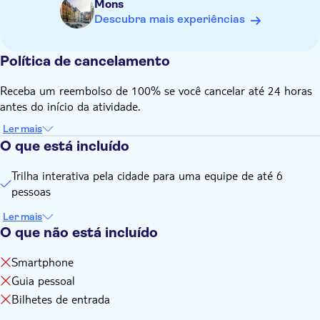
Mons
Você precisa de conexão com a Internet (dados) para jogar
Descubra mais experiências
este jogo da cidade
Depois de receber o jogo, você fará o login e poderá
Política de cancelamento
selecionar o idioma do tour
Seu tour interativo incluirá 16 enigmas e tarefas
Receba um reembolso de 100% se você cancelar até 24 horas
antes do início da atividade.
Ler mais
O que está incluído
Trilha interativa pela cidade para uma equipe de até 6
pessoas
Ler mais
O que não está incluído
Smartphone
Guia pessoal
Bilhetes de entrada