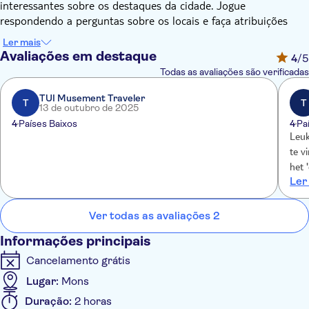
interessantes sobre os destaques da cidade. Jogue
respondendo a perguntas sobre os locais e faça atribuições
relacionadas à pesquisa, tudo em seu smartphone. Nesta
Ler mais
excursão autoguiada, você decide onde vai parar, não um guia
Avaliações em destaque
4
/5
'chato'.
Todas as avaliações são verificadas
Durante esta trilha, você verá a Igreja de Sainte-Elisabeth
(Eglise Sainte-Elisabeth), a Igreja Colegiada de Saint Waltrude
TUI Musement Traveler
T
T
13 de outubro de 2025
(Collégiale Sainte-Waudru de Mons), o Jardim Mayeur (Jardin
4
Países Baixos
4
Pa
du Mayeur), Beffroi de Mons, Théâtre Le Manège, Tour
Leuk
Valenciennoise, Saint Igreja de Nicolas (L'église Saint-Nicolas) e
te v
muito mais!
het 
Como funciona? Com a sua reserva, você receberá um e-mail
Ler
verl
com instruções de como fazer a trilha no seu smartphone.
leuk
Uma vez no ponto de partida, você começa sua jornada pela
Ver todas as avaliações 2
cidade, é muito fácil!
Informações principais
Cancelamento grátis
Lugar:
Mons
Duração:
2 horas