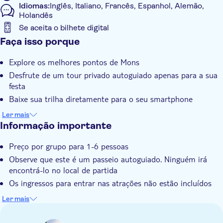
Idiomas:
Inglês, Italiano, Francês, Espanhol, Alemão,
Holandês
Se aceita o bilhete digital
Informações adicionais
Faça isso porque
Confirmação instantânea
Explore os melhores pontos de Mons
Grupo privado
Desfrute de um tour privado autoguiado apenas para a sua
festa
Baixe sua trilha diretamente para o seu smartphone
Comece o jogo a qualquer momento e pause quando quiser
Ler mais
Informação importante
Preço por grupo para 1-6 pessoas
Observe que este é um passeio autoguiado. Ninguém irá
encontrá-lo no local de partida
Os ingressos para entrar nas atrações não estão incluídos
Você pode iniciar e pausar o passeio a qualquer momento
Ler mais
para explorar mais uma área, fazer uma pausa ou comer um
lanche