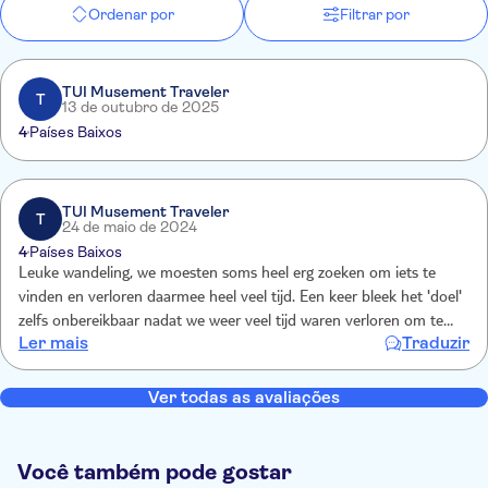
Ordenar por
Filtrar por
TUI Musement Traveler
T
13 de outubro de 2025
4
Países Baixos
TUI Musement Traveler
T
24 de maio de 2024
4
Países Baixos
Leuke wandeling, we moesten soms heel erg zoeken om iets te
vinden en verloren daarmee heel veel tijd. Een keer bleek het 'doel'
zelfs onbereikbaar nadat we weer veel tijd waren verloren om te
Ler mais
Traduzir
zoeken waar we eigenlijk moesten zijn. Wel leuke wandeling, je
ontdekt wel een paar locaties. Wel duur.
Ver todas as avaliações
Você também pode gostar