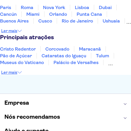
Paris
Roma
Nova York
Lisboa
Dubai
Cancún
Miami
Orlando
Punta Cana
Buenos Aires
Cusco
Rio de Janeiro
Ushuaia
Foz do Iguaçu
Mendoza
Salvador
Ler mais
Fernando de Noronha
Curitiba
Recife
Fortaleza
Principais atrações
Cristo Redentor
Corcovado
Maracanã
Pão de Açúcar
Cataratas do Iguaçu
Tulum
Museus do Vaticano
Palácio de Versalhes
Torre Eiffel
Coliseu
Capela Sistina
Ler mais
Museu do Louvre
Sagrada Família
Estátua da Liberdade
Empire State Building
Grand Canyon
Burj Khalifa
Montmartre
Torre de Belém
Discovery Cove
Empresa
Nós recomendamos
Ajuda e suporte