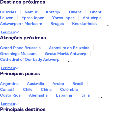
Destinos próximos
Bruxelas
Namur
Kortrijk
Dinant
Ghent
Leuven
Ypres-ieper
Ypres-Ieper
Antuérpia
Antwerpen - Merksem
Bruges
Knokke-heist
Blankenberge
Hasselt
Ostend
Ler mais
Atrações próximas
Grand Place Brussels
Atomium de Bruxelas
Groeninge Museum
Grote Markt Antwerp
Cathedral of Our Lady Antwerp
Graslei and Korenlei
Het Steen Castle
Ler mais
Castle Gravensteen
Vrijdagmarkt
Principais países
Rubens House
Historium Bruges
Museum aan de Stroom
De Halve Maan Brewery
Argentina
Austrália
Aruba
Brasil
Rosary Quay
Meir Palace
Canadá
Chile
China
Colômbia
Costa Rica
Alemanha
Espanha
Itália
Jamaica
Japão
Marrocos
México
Ler mais
Panamá
Peru
Portugal
Uruguai
Principais destinos