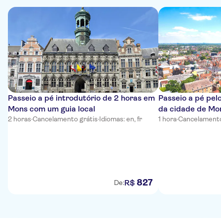
Passeio a pé introdutório de 2 horas em
Passeio a pé pel
Mons com um guia local
da cidade de Mo
2 horas
·
Cancelamento grátis
·
Idiomas: en, fr
1 hora
·
Cancelamento
827
R$
De: