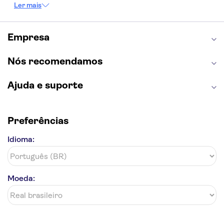
Ler mais
Capela Sistina
Museu do Louvre
Sagrada Família
Estátua da Liberdade
Empire State Building
Grand Canyon
Empresa
Burj Khalifa
Montmartre
Torre de Belém
Discovery Cove
Nós recomendamos
Ajuda e suporte
Preferências
Idioma:
Moeda: