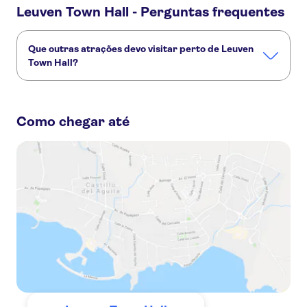
Leuven Town Hall - Perguntas frequentes
Que outras atrações devo visitar perto de Leuven
Town Hall?
Confira alguns outros pontos turísticos de Leuven Town
Hall que você não vai querer perder:
Como chegar até
Catholic University of Leuven Library
Groot Begijnhof
Sint-Donatus Park
St Peter's Church