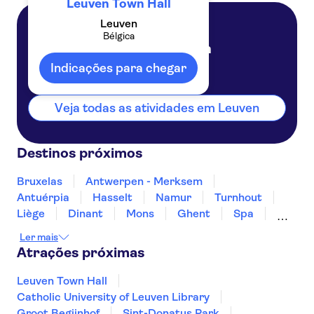
Leuven Town Hall
Leuven
Bélgica
Leuven
Bélgica
Indicações para chegar
Veja todas as atividades em Leuven
Destinos próximos
Bruxelas
Antwerpen - Merksem
Antuérpia
Hasselt
Namur
Turnhout
Liège
Dinant
Mons
Ghent
Spa
Kortrijk
Knokke-heist
Blankenberge
Ler mais
Atrações próximas
Leuven Town Hall
Catholic University of Leuven Library
Groot Begijnhof
Sint-Donatus Park