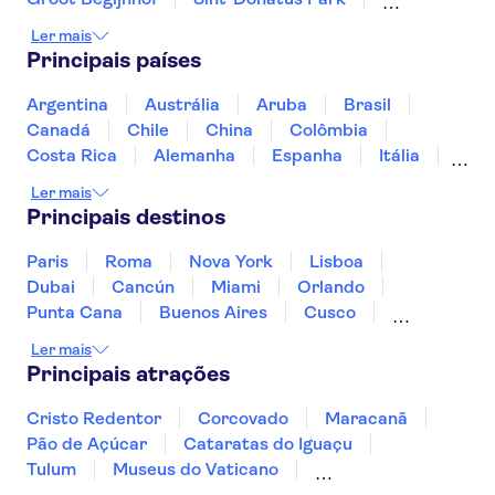
St Peter's Church
Grand Place Brussels
Ler mais
Atomium de Bruxelas
Groeninge Museum
Principais países
Grote Markt Antwerp
Cathedral of Our Lady Antwerp
Argentina
Austrália
Aruba
Brasil
Graslei and Korenlei
Het Steen Castle
Canadá
Chile
China
Colômbia
Castle Gravensteen
Vrijdagmarkt
Costa Rica
Alemanha
Espanha
Itália
Rubens House
Jamaica
Japão
Marrocos
México
Ler mais
Panamá
Peru
Portugal
Uruguai
Principais destinos
Paris
Roma
Nova York
Lisboa
Dubai
Cancún
Miami
Orlando
Punta Cana
Buenos Aires
Cusco
Rio de Janeiro
Ushuaia
Foz do Iguaçu
Ler mais
Mendoza
Salvador
Fernando de Noronha
Principais atrações
Curitiba
Recife
Fortaleza
Cristo Redentor
Corcovado
Maracanã
Pão de Açúcar
Cataratas do Iguaçu
Tulum
Museus do Vaticano
Palácio de Versalhes
Torre Eiffel
Coliseu