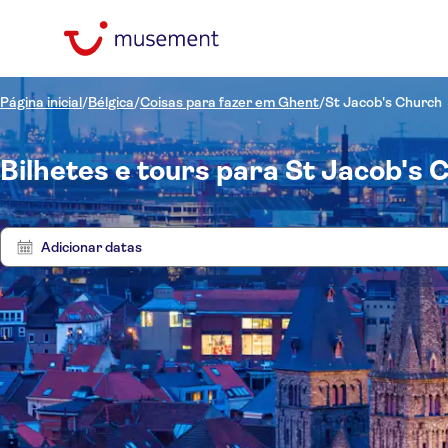
Página inicial
/
Bélgica
/
Coisas para fazer em Ghent
/
St Jacob's Church
Bilhetes e tours para St Jacob's 
Adicionar datas
Preço (por adulto)
Tours
Hotel pickup
Opções de ingressos
Local touch
Categorias
R$
R$
At
Mín.
Máx.
Tour com audio guia
Idomas
Atividades
NO-PICKUP