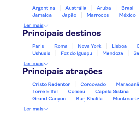
Argentina
Austrália
Aruba
Brasil
Jamaica
Japão
Marrocos
México
Ler mais
Principais destinos
Paris
Roma
Nova York
Lisboa
Ushuaia
Foz do Iguaçu
Mendoza
Sa
Ler mais
Principais atrações
Cristo Redentor
Corcovado
Maracan
Torre Eiffel
Coliseu
Capela Sistina
Grand Canyon
Burj Khalifa
Montmartr
Ler mais