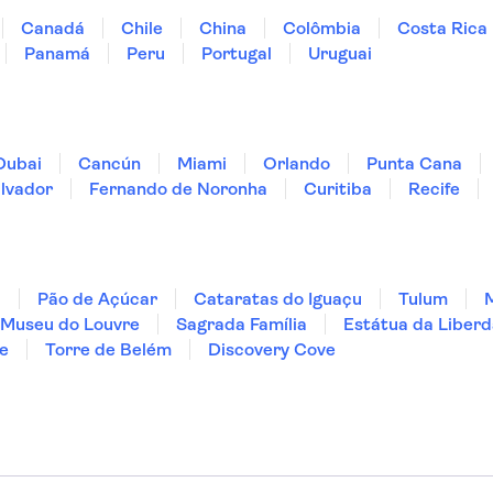
Canadá
Chile
China
Colômbia
Costa Rica
Panamá
Peru
Portugal
Uruguai
Dubai
Cancún
Miami
Orlando
Punta Cana
lvador
Fernando de Noronha
Curitiba
Recife
ã
Pão de Açúcar
Cataratas do Iguaçu
Tulum
Museu do Louvre
Sagrada Família
Estátua da Liber
e
Torre de Belém
Discovery Cove