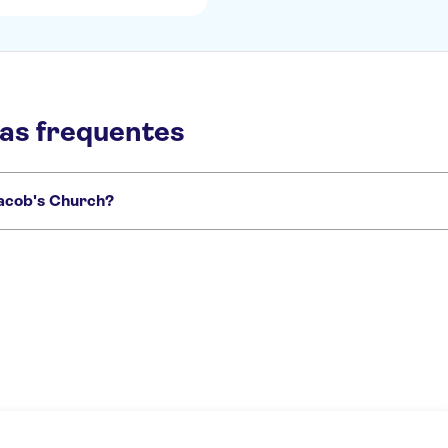
tas frequentes
Jacob's Church?
ch que você não vai querer perder:
aint Bavo's Cathedral
Cruises in Ghent