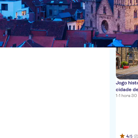
Voucher eletrônico
Atividades urbanas
Cancelamento gratuito
Tours a pé
1 Experiênc
Confirmação instantânea
Jogo hist
cidade d
1-1 hora 30
4
(2
/5