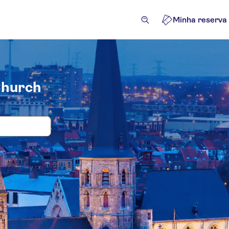
Minha reserva
Church
 e bilhetes para St Jacob's Church
ividades