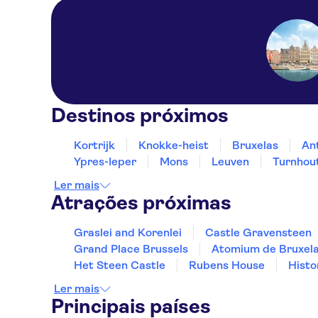
Destinos próximos
Kortrijk
Knokke-heist
Bruxelas
An
Ypres-Ieper
Mons
Leuven
Turnhou
Ler mais
Atrações próximas
Graslei and Korenlei
Castle Gravensteen
Grand Place Brussels
Atomium de Bruxel
Het Steen Castle
Rubens House
Histo
Ler mais
Principais países