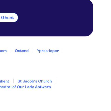
m Ghent
ksem
Ostend
Ypres-ieper
Ghent
St Jacob's Church
hedral of Our Lady Antwerp