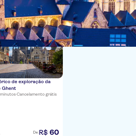
ias
órico de exploração da
e Ghent
 minutos
·
Cancelamento grátis
60
R$
De:
)