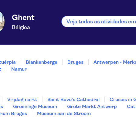
Ghent
Veja todas as atividades e
Bélgica
tuérpia
Blankenberge
Bruges
Antwerpen - Mer
t
Namur
Vrijdagmarkt
Saint Bavo's Cathedral
Cruises in 
as
Groeninge Museum
Grote Markt Antwerp
Cat
rium Bruges
Museum aan de Stroom