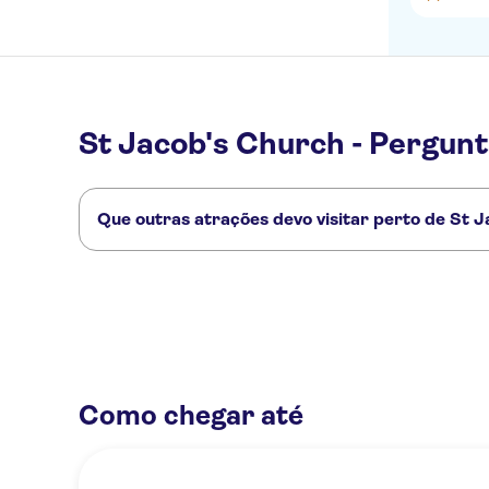
St Jacob's Church - Pergun
Que outras atrações devo visitar perto de St 
Confira alguns outros pontos turísticos de St Jacob's Chur
Graslei and Korenlei
Castle Gravensteen
Vrijdagmarkt
S
Como chegar até