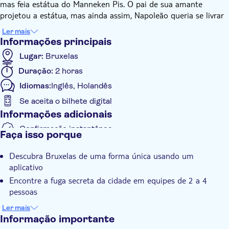
mas feia estátua do Manneken Pis. O pai de sua amante
projetou a estátua, mas ainda assim, Napoleão queria se livrar
dela.
Ler mais
O espinho no olho tinha que desaparecer e Napoleão decidiu
Informações principais
fazer a estátua desaparecer secretamente. Isso deixou o
Lugar:
Bruxelas
designer furioso e ele atacou Napoleão. Ele escapou, mas não
Duração:
2 horas
estava mais seguro. Ele teve que usar a passagem secreta de
Bruxelas. Você seguirá os passos de Napoleão e terá 2 horas
Idiomas:
Inglês, Holandês
para escapar, assim como ele.
Se aceita o bilhete digital
Encontre a passagem secreta completando todas as tarefas e,
Informações adicionais
enquanto isso, encontre os lugares mais legais de Bruxelas!
Você jogará o Escape Tour usando o aplicativo. Baixe o
Confirmação instantânea
Faça isso porque
aplicativo antes de começar a corrida contra o relógio. Siga as
Voucher eletrônico
pistas, resolva os quebra-cabeças para escapar da cidade em 2
Descubra Bruxelas de uma forma única usando um
horas. A tentativa de fuga começa em Paleizenplein. Boa sorte!
aplicativo
Encontre a fuga secreta da cidade em equipes de 2 a 4
pessoas
Procure por pistas, resolva quebra-cabeças e complete as
Ler mais
tarefas
Informação importante