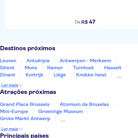
47
R$
De:
Destinos próximos
Leuven
Antuérpia
Antwerpen - Merksem
Ghent
Mons
Namur
Turnhout
Hasselt
Dinant
Kortrijk
Liège
Knokke-heist
Blankenberge
Bruges
Ypres-ieper
Ler mais
Atrações próximas
Grand Place Brussels
Atomium de Bruxelas
Mini-Europe
Groeninge Museum
Grote Markt Antwerp
Cathedral of Our Lady Antwerp
Ler mais
Graslei and Korenlei
Het Steen Castle
Principais países