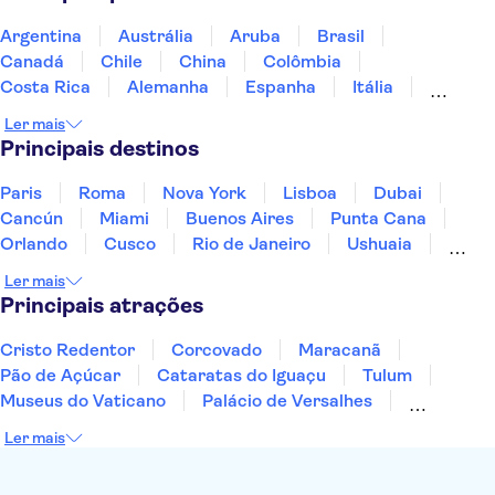
Castle Gravensteen
Vrijdagmarkt
Rubens House
Historium Bruges
Argentina
Austrália
Aruba
Brasil
Museum aan de Stroom
De Halve Maan Brewery
Canadá
Chile
China
Colômbia
Rosary Quay
Costa Rica
Alemanha
Espanha
Itália
Jamaica
Japão
Marrocos
México
Ler mais
Panamá
Peru
Portugal
Uruguai
Principais destinos
Paris
Roma
Nova York
Lisboa
Dubai
Cancún
Miami
Buenos Aires
Punta Cana
Orlando
Cusco
Rio de Janeiro
Ushuaia
Foz do Iguaçu
Mendoza
Salvador
Ler mais
Fernando de Noronha
Curitiba
Recife
Fortaleza
Principais atrações
Cristo Redentor
Corcovado
Maracanã
Pão de Açúcar
Cataratas do Iguaçu
Tulum
Museus do Vaticano
Palácio de Versalhes
Torre Eiffel
Coliseu
Capela Sistina
Ler mais
Museu do Louvre
Sagrada Família
Estátua da Liberdade
Empire State Building