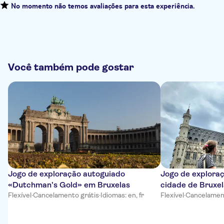
No momento não temos avaliações para esta experiência.
Você também pode gostar
Jogo de exploração autoguiado
Jogo de explora
«Dutchman’s Gold» em Bruxelas
cidade de Bruxe
Flexível
·
Cancelamento grátis
·
Idiomas: en, fr
Flexível
·
Cancelament