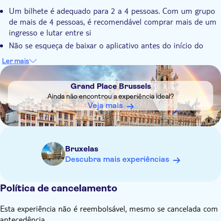
Termine mais rápido e eternize-se no Wall of Fame
Um bilhete é adequado para 2 a 4 pessoas. Com um grupo
de mais de 4 pessoas, é recomendável comprar mais de um
ingresso e lutar entre si
Não se esqueça de baixar o aplicativo antes do início do
passeio. Digitalize o código QR no comprovante de reserva
Ler mais
para receber uma explicação do jogo, instruções e detalhes
DSA1Grand Place Brussels
de login
Grand Place Brussels
No check-out, você pode escolher entre uma versão em
Ainda não encontrou a experiência ideal?
inglês ou holandês do tour de fuga
Veja mais
Bruxelas
Descubra mais experiências
Política de cancelamento
Esta experiência não é reembolsável, mesmo se cancelada com
antecedência.