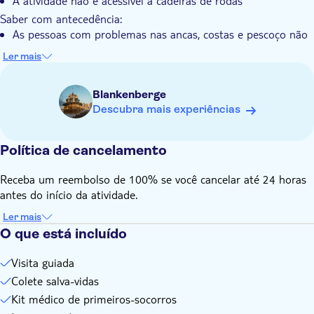
A atividade não é acessível a cadeiras de rodas
Saber com antecedência:
As pessoas com problemas nas ancas, costas e pescoço não
devem participar
Ler mais
Em caso de mau tempo ou de força maior, a viagem pode
ser cancelada. São dadas 3 opções: 1) escolher outra data e
Blankenberge
hora; 2) um voucher (1 ano de validade); 3) reembolso total
Descubra mais experiências
Não se esqueça de trazer:
Roupa quente e impermeável
Política de cancelamento
Receba um reembolso de 100% se você cancelar até 24 horas
antes do início da atividade.
Ler mais
O que está incluído
Visita guiada
Colete salva-vidas
Kit médico de primeiros-socorros