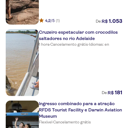
4,2
/5
(1)
1
.
053
R$
De:
Cruzeiro espetacular com crocodilos
saltadores no rio Adelaide
1 hora
·
Cancelamento grátis
·
Idiomas: en
181
R$
De:
Ingresso combinado para a atração
RFDS Tourist Facility e Darwin Aviation
Museum
Flexível
·
Cancelamento grátis