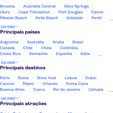
Broome
Austrália Central
Alice Springs
Uluru
Cape Tribulation
Port Douglas
Cairns
Mission Beach
Airlie Beach
Adelaide
Perth
Fremantle
Hervey Bay
Noosa Heads
Mooloolaba
Ler mais
Principais países
Argentina
Austrália
Aruba
Brasil
Canadá
Chile
China
Colômbia
Costa Rica
Alemanha
Espanha
Itália
Jamaica
Japão
Marrocos
México
Ler mais
Panamá
Peru
Portugal
Uruguai
Principais destinos
Paris
Roma
Nova York
Lisboa
Dubai
Cancún
Miami
Orlando
Punta Cana
Buenos Aires
Cusco
Rio de Janeiro
Ushuaia
Foz do Iguaçu
Mendoza
Salvador
Ler mais
Fernando de Noronha
Curitiba
Recife
Fortaleza
Principais atrações