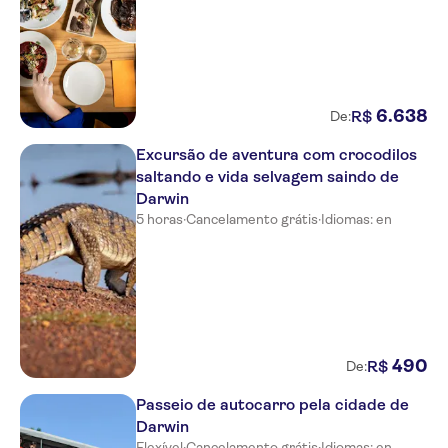
6
.
638
R$
De:
Excursão de aventura com crocodilos
saltando e vida selvagem saindo de
Darwin
5 horas
·
Cancelamento grátis
·
Idiomas: en
490
R$
De:
Passeio de autocarro pela cidade de
Darwin
Flexível
·
Cancelamento grátis
·
Idiomas: en