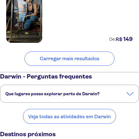
149
R$
De:
Carregar mais resultados
Darwin - Perguntas frequentes
Que lugares posso explorar perto de Darwin?
Confira alguns dos nossos lugares favoritos para visitar perto de
Darwin:
Veja todas as atividades em Darwin
Broome
Austrália Central
Alice Springs
Uluru
Cape Tribulation
Destinos próximos