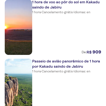
1 hora de voo ao pôr do sol em Kakadu
saindo de Jabiru
1 hora
·
Cancelamento grátis
·
Idiomas: en
909
R$
De:
Passeio de avião panorâmico de 1 hora
por Kakadu saindo de Jabiru
1 hora
·
Cancelamento grátis
·
Idiomas: en