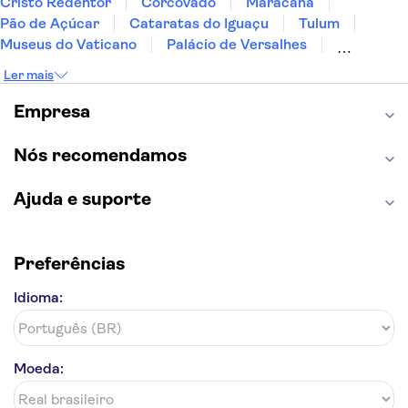
Cristo Redentor
Corcovado
Maracanã
Pão de Açúcar
Cataratas do Iguaçu
Tulum
Museus do Vaticano
Palácio de Versalhes
Torre Eiffel
Coliseu
Capela Sistina
Ler mais
Museu do Louvre
Sagrada Família
Estátua da Liberdade
Empire State Building
Empresa
Grand Canyon
Burj Khalifa
Montmartre
Torre de Belém
Discovery Cove
Nós recomendamos
Ajuda e suporte
Preferências
Idioma:
Moeda: