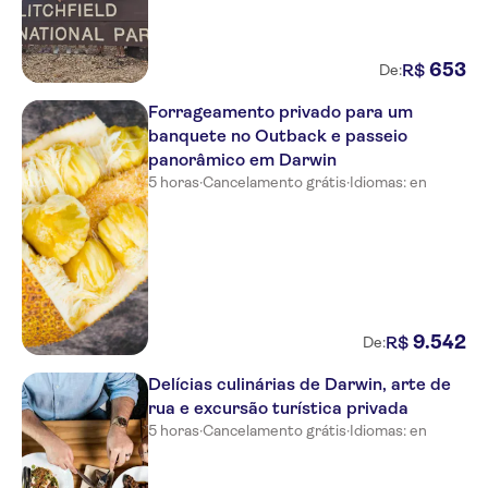
653
R$
De:
Forrageamento privado para um
banquete no Outback e passeio
panorâmico em Darwin
5 horas
·
Cancelamento grátis
·
Idiomas: en
9
.
542
R$
De:
Delícias culinárias de Darwin, arte de
rua e excursão turística privada
5 horas
·
Cancelamento grátis
·
Idiomas: en