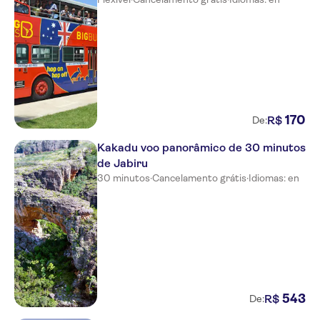
170
R$
De:
Kakadu voo panorâmico de 30 minutos
de Jabiru
30 minutos
·
Cancelamento grátis
·
Idiomas: en
543
R$
De: