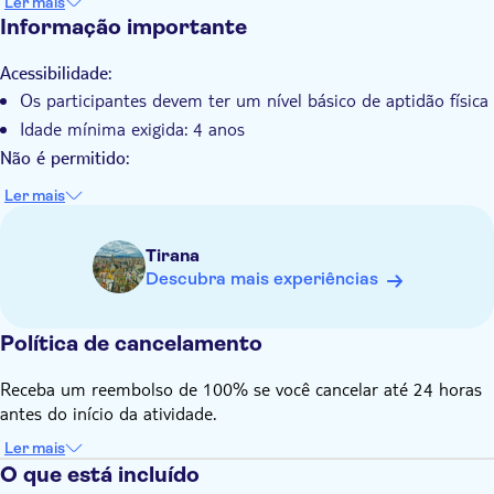
Ler mais
longo do caminho
Informação importante
Pode apreciar a paisagem deslumbrante da costa adriática
de Montenegro
Acessibilidade:
Os participantes devem ter um nível básico de aptidão física
Idade mínima exigida: 4 anos
Não é permitido:
Fumar no veículo
Ler mais
Saber com antecedência:
Este passeio fornece comentários durante o passeio entre as
Tirana
paradas. Em cada paragem, terá tempo livre para explorar
Descubra mais experiências
por sua conta
Este não é um passeio a pé totalmente guiado dentro das
Política de cancelamento
cidades
Os detalhes finais da excursão serão enviados por e-mail e
Receba um reembolso de 100% se você cancelar até 24 horas
WhatsApp na noite anterior (entre 22:30 e meia-noite). Por
antes do início da atividade.
favor, verifique estas mensagens para confirmar o seu
horário final de recolha
Ler mais
A hora de partida pode variar ligeiramente em função do
O que está incluído