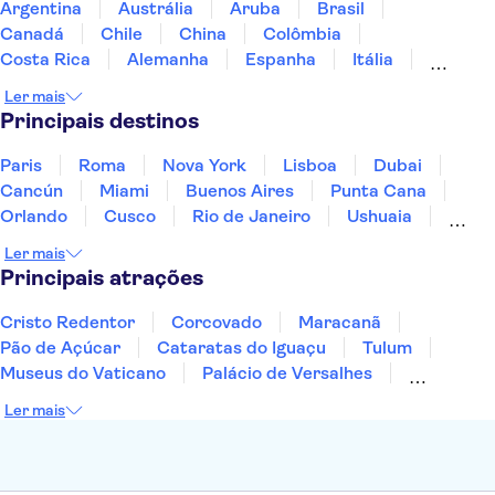
Argentina
Austrália
Aruba
Brasil
Canadá
Chile
China
Colômbia
Costa Rica
Alemanha
Espanha
Itália
Jamaica
Japão
Marrocos
México
Ler mais
Panamá
Peru
Portugal
Uruguai
Principais destinos
Paris
Roma
Nova York
Lisboa
Dubai
Cancún
Miami
Buenos Aires
Punta Cana
Orlando
Cusco
Rio de Janeiro
Ushuaia
Foz do Iguaçu
Mendoza
Salvador
Ler mais
Fernando de Noronha
Curitiba
Recife
Fortaleza
Principais atrações
Cristo Redentor
Corcovado
Maracanã
Pão de Açúcar
Cataratas do Iguaçu
Tulum
Museus do Vaticano
Palácio de Versalhes
Torre Eiffel
Coliseu
Capela Sistina
Ler mais
Museu do Louvre
Sagrada Família
Estátua da Liberdade
Empire State Building
Grand Canyon
Burj Khalifa
Montmartre