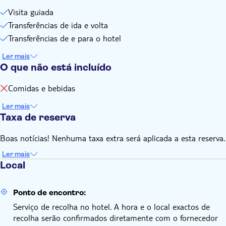
horário
Visita guiada
Todas as comunicações no dia da excursão serão efectuadas
Transferências de ida e volta
via WhatsApp
Transferências de e para o hotel
Não se esqueça de trazer:
Passaporte válido (necessário para atravessar a fronteira)
Ler mais
Visto para o Montenegro (se necessário para a sua
O que não está incluído
nacionalidade)
Comidas e bebidas
Ler mais
Taxa de reserva
Boas notícias! Nenhuma taxa extra será aplicada a esta reserva.
Ler mais
Local
Ponto de encontro:
Serviço de recolha no hotel. A hora e o local exactos de
recolha serão confirmados diretamente com o fornecedor