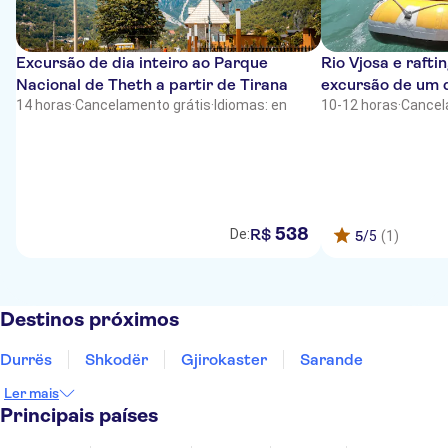
Excursão de dia inteiro ao Parque
Rio Vjosa e rafti
Nacional de Theth a partir de Tirana
excursão de um 
14 horas
·
Cancelamento grátis
·
Idiomas: en
10-12 horas
·
Cancel
538
R$
De:
5
/5
(1)
Destinos próximos
Durrës
Shkodër
Gjirokaster
Sarande
Ler mais
Principais países