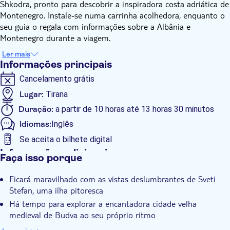
Shkodra, pronto para descobrir a inspiradora costa adriática de
Montenegro. Instale-se numa carrinha acolhedora, enquanto o
seu guia o regala com informações sobre a Albânia e
Montenegro durante a viagem.
Depois de atravessar a fronteira (não se esqueça do seu
Ler mais
passaporte), a sua primeira paragem será no miradouro de
Informações principais
Sveti Stefan, um dos locais mais fotografados do Adriático.
Cancelamento grátis
Embora o acesso à ilha em si esteja interdito, as vistas
panorâmicas são ideais para captar fotografias memoráveis.
Lugar:
Tirana
De seguida, dirija-se a Budva, famosa pelas suas praias
Duração:
a partir de 10 horas até 13 horas 30 minutos
douradas e pela encantadora cidade velha medieval. Passeie
Idiomas:
Inglês
pelas suas ruelas, aprecie marcos como a Igreja de S. Ivan e
desfrute de algum tempo de lazer para almoçar e explorar
Se aceita o bilhete digital
pessoalmente.
Informações adicionais
Faça isso porque
Em cada paragem, o seu guia fará comentários e fornecerá
Confirmação instantânea
informações de base durante a viagem, garantindo que, quando
Ficará maravilhado com as vistas deslumbrantes de Sveti
Tour guiado
chegar ao seu destino, terá muito tempo livre para explorar de
Stefan, uma ilha pitoresca
forma independente.
Pick up no hotel
Há tempo para explorar a encantadora cidade velha
Depois de um dia inesquecível a absorver a beleza da costa
Transporte incluído
medieval de Budva ao seu próprio ritmo
montenegrina, sente-se e descontraia na viagem de regresso,
O passeio confortável inclui um guia que partilha ideias ao
chegando a Shkodra ou Tirana ao fim da tarde.