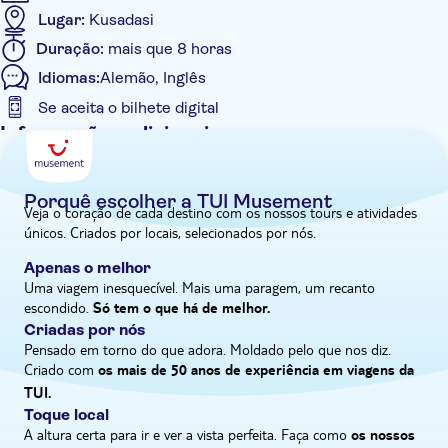
Lugar:
Kusadasi
Duração:
mais que 8 horas
Idiomas:
Alemão, Inglês
Se aceita o bilhete digital
Informações adicionais
Taxas de entrada incluídas
Tour guiado
Porquê escolher a TUI Musement
Veja o coração de cada destino com os nossos tours e atividades
Confirmação instantânea
únicos. Criados por locais, selecionados por nós.
Refeição incluída
Apenas o melhor
Voucher eletrônico
Uma viagem inesquecível. Mais uma paragem, um recanto
escondido.
Pick up no hotel
Só tem o que há de melhor.
Criadas por nós
Pensado em torno do que adora. Moldado pelo que nos diz.
Criado com
os mais de 50 anos de experiência em viagens da
TUI.
Toque local
A altura certa para ir e ver a vista perfeita. Faça como
os nossos