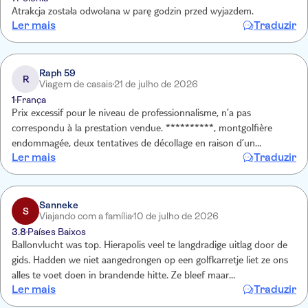
Atrakcja została odwołana w parę godzin przed wyjazdem.
Ler mais
Traduzir
Raph 59
R
Viagem de casais
21 de julho de 2026
1
França
Prix excessif pour le niveau de professionnalisme, n’a pas
correspondu à la prestation vendue. **********, montgolfière
endommagée, deux tentatives de décollage en raison d’un
Ler mais
Traduzir
problème technique et envol bien après les autres ballons nous ont
empêchés de vivre l’expérience promise au lever du soleil. Cette
prestation nous a semblé non conforme, peu rassurante et peu
professionnelle. Non digne du prestation vendu par un prestataire
Sanneke
S
Viajando com a família
10 de julho de 2026
TUI nous demandons remboursement
3.8
Países Baixos
Ballonvlucht was top. Hierapolis veel te langdradige uitlag door de
gids. Hadden we niet aangedrongen op een golfkarretje liet ze ons
alles te voet doen in brandende hitte. Ze bleef maar
Ler mais
Traduzir
onverstaanbaar tateren. De leuke dingen zoals de witte kalkrotsen
beperkte ze erg in tijd. Zowel ontbijt als lunch niet te eten !!!! Echt