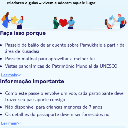
criadores e guias – vivem e adoram aquele lugar.
Faça isso porque
Passeio de balão de ar quente sobre Pamukkale a partir da
área de Kusadasi
Passeio matinal para aproveitar a melhor luz
Vistas panorâmicas do Patrimônio Mundial da UNESCO
Café da manhã, almoço e uma taça de cava incluídos
Ler mais
Informação importante
Como este passeio envolve um voo, cada participante deve
trazer seu passaporte consigo
Não disponível para crianças menores de 7 anos
Os detalhes do passaporte devem ser fornecidos no
momento da reserva
Ler mais
Observe que este passeio envolve um longo tempo de