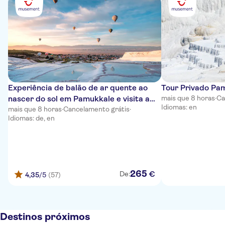
Experiência de balão de ar quente ao
Tour Privado Pam
nascer do sol em Pamukkale e visita a
mais que 8 horas
·
Ca
Idiomas: en
Hierápolis
mais que 8 horas
·
Cancelamento grátis
·
Idiomas: de, en
265
€
De:
4,35
/5
(57)
Destinos próximos