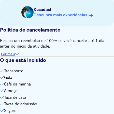
transferência de cerca de três horas em cada sentido
Kusadasi
A entrada para o sítio principal de Pamukkale está incluída,
Descubra mais experiências
mas a taxa de entrada adicional para a Piscina de Cleópatra
deve ser paga localmente.
Política de cancelamento
Não é adequado para pessoas com mobilidade reduzida
Não é adequado para famílias com crianças pequenas
Receba um reembolso de 100% se você cancelar até 1 dia
Traga roupa de banho e protetor solar
antes do início da atividade.
Bebidas não incluídas
Ler mais
Algumas taxas de entrada e extras opcionais são pagos
O que está incluído
localmente
Transporte
Guia
Café da manhã
Almoço
Taça de cava
Taxas de admissão
Seguro