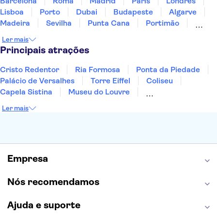
Barcelona
Roma
Madrid
Paris
Londres
Lisboa
Porto
Dubai
Budapeste
Algarve
Madeira
Sevilha
Punta Cana
Portimão
Albufeira
Sintra
Lagos
Vigo
Cascais
Ler mais
Sesimbra
Principais atrações
Cristo Redentor
Ria Formosa
Ponta da Piedade
Palácio de Versalhes
Torre Eiffel
Coliseu
Capela Sistina
Museu do Louvre
Sagrada Família
Parque Güell
Alhambra
Ler mais
Torre de Belém
Caminito del Rey
Castelo de São Jorge
Quinta da Regaleira
Palácio da Pena
Parque Warner
Rio Douro
Mosteiro dos Jerónimos
Livraria Lello
Empresa
Nós recomendamos
Ajuda e suporte