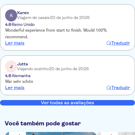
slecht en dat vond gans de groep. Franse taal onverstaanbaar van
de gids..Engels nog grotere ramp. Blij dat het eind van de dag was.
Karen
K
Viagem de casais
20 de junho de 2026
Koppijn door haar aanhoudend getater.
4.6
Reino Unido
Wonderful experience from start to finish. Would 100%
recommend.
Ler mais
Traduzir
Jutta
J
Viajando sozinho
20 de junho de 2026
4.6
Alemanha
War sehr schön
Ler mais
Traduzir
Ver todas as avaliações
Você também pode gostar