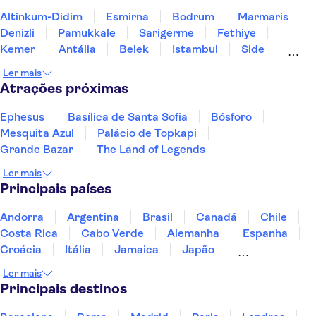
Altinkum-Didim
Esmirna
Bodrum
Marmaris
Denizli
Pamukkale
Sarigerme
Fethiye
Kemer
Antália
Belek
Istambul
Side
Alanya
Konya
Ler mais
Atrações próximas
Ephesus
Basílica de Santa Sofia
Bósforo
Mesquita Azul
Palácio de Topkapi
Grande Bazar
The Land of Legends
Ler mais
Principais países
Andorra
Argentina
Brasil
Canadá
Chile
Costa Rica
Cabo Verde
Alemanha
Espanha
Croácia
Itália
Jamaica
Japão
Luxemburgo
Marrocos
Maldivas
México
Ler mais
Portugal
Singapura
Turquia
Principais destinos