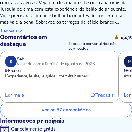
com vistas aéreas. Veja um dos maiores tesouros naturais da
Turquia de cima com esta experiência de balão de ar quente.
Você precisará acordar e brilhar bem antes do nascer do sol,
mas vale a pena. Sobrevoe os terraços de cálcio branco-
algodão antes de pousar para visitar as ruínas romanas de
Ler mais
Hierápolis também.
Comentários em
4,4
/5
destaque
Todos os comentários são
verificados
Seb
S
M
Viajando com a família
1 de agosto de 2026
5
França
1
Pol
L’expérience, le site, le guide… tout était super !!
Atra
Ler mais
Traduzir
Ler
Ver os 57 comentários
Informações principais
Cancelamento grátis