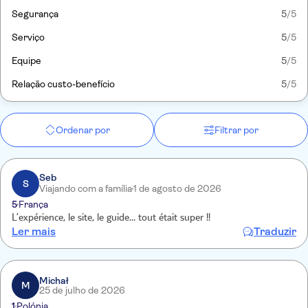
Segurança
5
/5
Serviço
5
/5
Equipe
5
/5
Relação custo-benefício
5
/5
Ordenar por
Filtrar por
Seb
S
Viajando com a família
1 de agosto de 2026
5
França
L’expérience, le site, le guide… tout était super !!
Ler mais
Traduzir
Michał
M
25 de julho de 2026
1
Polónia