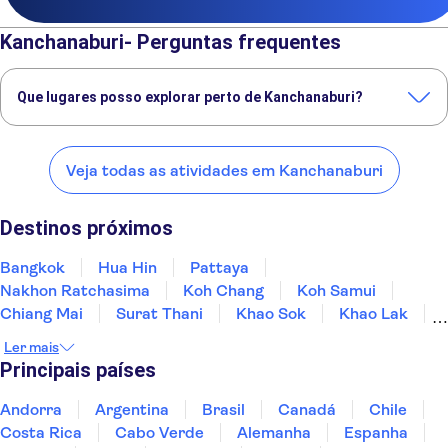
Kanchanaburi- Perguntas frequentes
Que lugares posso explorar perto de Kanchanaburi?
Confira alguns dos nossos lugares favoritos para visitar perto de
Kanchanaburi:
Veja todas as atividades em Kanchanaburi
Bangkok
Hua Hin
Pattaya
Nakhon Ratchasima
Koh Chang
Destinos próximos
Bangkok
Hua Hin
Pattaya
Nakhon Ratchasima
Koh Chang
Koh Samui
Chiang Mai
Surat Thani
Khao Sok
Khao Lak
Chiang Rai
Krabi
Phuket
Phi Phi Islands
Ler mais
Koh Lanta
Principais países
Andorra
Argentina
Brasil
Canadá
Chile
Costa Rica
Cabo Verde
Alemanha
Espanha