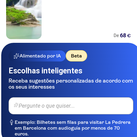
68
€
De:
Alimentado por IA
Beta
Escolhas inteligentes
Receba sugestões personalizadas de acordo com
os seus interesses
Pergunte o que quiser...
Exemplo: Bilhetes sem filas para visitar La Pedrera
em Barcelona com audioguia por menos de 70
euros.