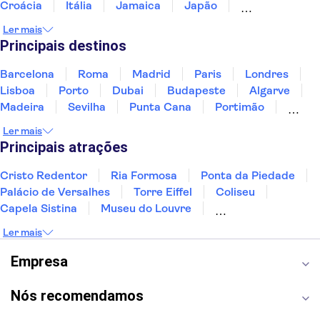
Croácia
Itália
Jamaica
Japão
Luxemburgo
Marrocos
Maldivas
México
Ler mais
Portugal
Singapura
Turquia
Principais destinos
Barcelona
Roma
Madrid
Paris
Londres
Lisboa
Porto
Dubai
Budapeste
Algarve
Madeira
Sevilha
Punta Cana
Portimão
Albufeira
Sintra
Lagos
Vigo
Cascais
Ler mais
Sesimbra
Principais atrações
Cristo Redentor
Ria Formosa
Ponta da Piedade
Palácio de Versalhes
Torre Eiffel
Coliseu
Capela Sistina
Museu do Louvre
Sagrada Família
Parque Güell
Alhambra
Ler mais
Torre de Belém
Caminito del Rey
Castelo de São Jorge
Quinta da Regaleira
Empresa
Palácio da Pena
Parque Warner
Rio Douro
Mosteiro dos Jerónimos
Livraria Lello
Nós recomendamos