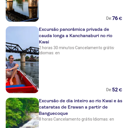
76
€
De:
Excursão panorâmica privada de
cauda longa a Kanchanaburi no rio
Kwai
2 horas 30 minutos
·
Cancelamento grátis
·
Idiomas: en
52
€
De:
Excursão de dia inteiro ao rio Kwai e às
cataratas de Erawan a partir de
Banguecoque
8 horas
·
Cancelamento grátis
·
Idiomas: en