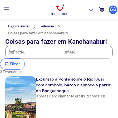
Filtros
Preço (por adulto)
Hotel pickup
Opções de ingressos
Página inicial
Tailândia
Cancelamento gratuito
Categorias
Mín.
€
Máx.
€
Coisas para fazer em Kanchanaburi
Confirmação instantânea
Excursões e passeios de um dia
NO-PICKUP
Idomas
Coisas para fazer em Kanchanaburi
Taxas de entrada incluídas
Inglês
Cultura e história
Atividades
Tour guiado
Museus e galerias de
Local touch
Ao ar livre
Atrações e visitas guiadas
Desde:
Turismo e tradições
Até:
arte
Tour privado
Rural
Barcos
Imperdíveis
Subject expert guide
Filter
Voucher eletrônico
3 Experiências
Pule a fila
Excursão à Ponte sobre o Rio Kwai
com comboio, barco e almoço a partir
de Banguecoque
9 horas
·
Cancelamento grátis
·
Idiomas: en