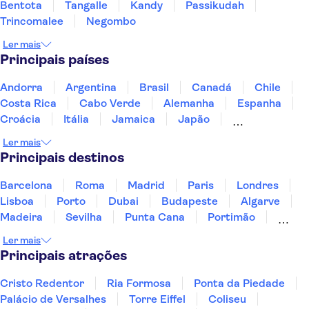
Bentota
Tangalle
Kandy
Passikudah
Trincomalee
Negombo
Ler mais
Principais países
Andorra
Argentina
Brasil
Canadá
Chile
Costa Rica
Cabo Verde
Alemanha
Espanha
Croácia
Itália
Jamaica
Japão
Luxemburgo
Marrocos
Maldivas
México
Ler mais
Portugal
Singapura
Turquia
Principais destinos
Barcelona
Roma
Madrid
Paris
Londres
Lisboa
Porto
Dubai
Budapeste
Algarve
Madeira
Sevilha
Punta Cana
Portimão
Albufeira
Sintra
Lagos
Vigo
Cascais
Ler mais
Sesimbra
Principais atrações
Cristo Redentor
Ria Formosa
Ponta da Piedade
Palácio de Versalhes
Torre Eiffel
Coliseu