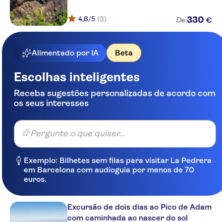
4,6
/5
(3)
330
€
De:
Alimentado por IA
Beta
Escolhas inteligentes
Receba sugestões personalizadas de acordo com
os seus interesses
Pergunte o que quiser...
Exemplo: Bilhetes sem filas para visitar La Pedrera
em Barcelona com audioguia por menos de 70
euros.
Excursão de dois dias ao Pico de Adam
com caminhada ao nascer do sol