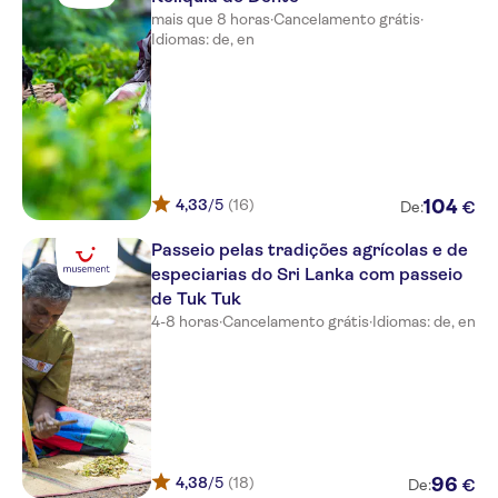
Club Palm Bay
mais que 8 horas
·
Cancelamento grátis
·
Idiomas: de, en
Dickwella Resort & Spa
Anantara Tangalle Peace Haven
Resort
NO-PICKUP
4,33
/5
(16)
104
€
De:
Passeio pelas tradições agrícolas e de
especiarias do Sri Lanka com passeio
de Tuk Tuk
4-8 horas
·
Cancelamento grátis
·
Idiomas: de, en
4,38
/5
(18)
96
€
De: