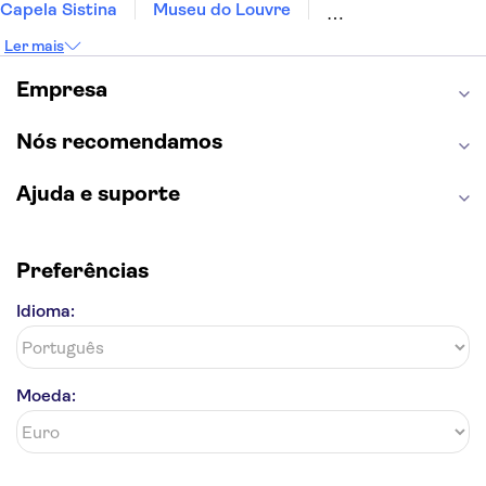
Capela Sistina
Museu do Louvre
Sagrada Família
Parque Güell
Alhambra
Ler mais
Torre de Belém
Caminito del Rey
Castelo de São Jorge
Quinta da Regaleira
Empresa
Palácio da Pena
Parque Warner
Rio Douro
Mosteiro dos Jerónimos
Livraria Lello
Nós recomendamos
Ajuda e suporte
Preferências
Idioma:
Moeda: