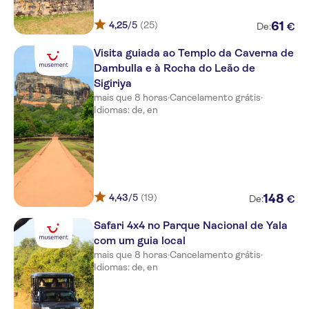
Saman Villas
4,25
/5
(25)
61
€
De:
Citrus Hikkaduwa
Visita guiada ao Templo da Caverna de
Mermaid Hotel & Club
Dambulla e à Rocha do Leão de
Sigiriya
Shinagawa Beach
mais que 8 horas
·
Cancelamento grátis
·
Idiomas: de, en
The Fortress Resort & Spa
Eden Resort & Spa
Radisson Blu Resort Galle
Le Grand Galle
4,43
/5
(19)
148
€
De:
Hikka Tranz by Cinnamon
Safari 4x4 no Parque Nacional de Yala
com um guia local
Coral Sands Hikkaduwa
mais que 8 horas
·
Cancelamento grátis
·
Idiomas: de, en
Cinnamon Bey
Lanka Princess