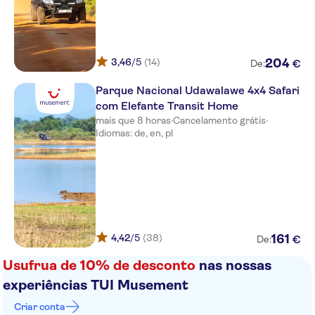
Turyaa Kalutara
Mount Lavinia
3,46
/5
(14)
204
€
De:
Bentota Beach by Cinnamon
Parque Nacional Udawalawe 4x4 Safari
The Palms
com Elefante Transit Home
mais que 8 horas
·
Cancelamento grátis
·
Koggala Beach Hotel
Idiomas: de, en, pl
EKHO Surf
Tangerine Beach
The Blue Water
Serene Pavillion
4,42
/5
(38)
161
€
De:
Centara Ceysands Resort &
Usufrua de 10% de desconto
nas nossas
Spa
experiências TUI Musement
Pandanus Beach
Criar conta