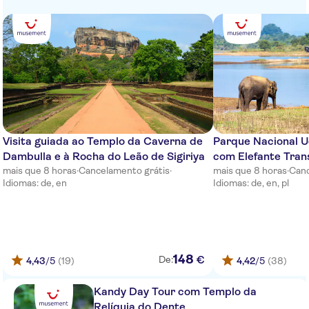
Heritance Ayurveda Maha
Gedara
Suriya Resort & Spa
Hotel J
Golden Star Beach
Heritance Negombo
Visita guiada ao Templo da Caverna de
Parque Nacional U
Ranweli Holiday Village Waikkale
Dambulla e à Rocha do Leão de Sigiriya
com Elefante Tran
Negombo
mais que 8 horas
·
Cancelamento grátis
·
mais que 8 horas
·
Canc
Idiomas: de, en
Idiomas: de, en, pl
Jetwing Sea
Club Hotel Dolphin
Paradise Beach
148
€
De:
4,43
/5
(19)
4,42
/5
(38)
The Jetwing Beach
Kandy Day Tour com Templo da
Goldi Sand Negombo
Relíquia do Dente