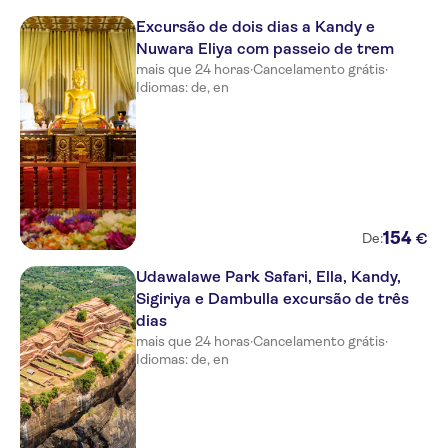
Excursão de dois dias a Kandy e
Nuwara Eliya com passeio de trem
mais que 24 horas
·
Cancelamento grátis
·
Idiomas: de, en
154
€
De:
Udawalawe Park Safari, Ella, Kandy,
Sigiriya e Dambulla excursão de três
dias
mais que 24 horas
·
Cancelamento grátis
·
Idiomas: de, en