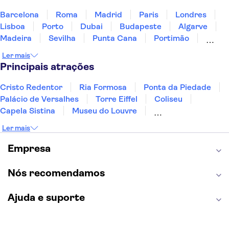
Barcelona
Roma
Madrid
Paris
Londres
Lisboa
Porto
Dubai
Budapeste
Algarve
Madeira
Sevilha
Punta Cana
Portimão
Albufeira
Sintra
Lagos
Vigo
Cascais
Ler mais
Sesimbra
Principais atrações
Cristo Redentor
Ria Formosa
Ponta da Piedade
Palácio de Versalhes
Torre Eiffel
Coliseu
Capela Sistina
Museu do Louvre
Sagrada Família
Parque Güell
Alhambra
Ler mais
Torre de Belém
Caminito del Rey
Castelo de São Jorge
Quinta da Regaleira
Empresa
Palácio da Pena
Parque Warner
Rio Douro
Mosteiro dos Jerónimos
Livraria Lello
Nós recomendamos
Ajuda e suporte