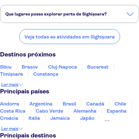
Que lugares posso explorar perto de Sighișoara?
Confira alguns dos nossos lugares favoritos para visitar perto de
Sighișoara:
Veja todas as atividades em Sighișoara
Sibiu
Brasov
Cluj-Napoca
Bucarest
Timișoara
Destinos próximos
Sibiu
Brasov
Cluj-Napoca
Bucarest
Timișoara
Constança
Ler mais
Principais países
Andorra
Argentina
Brasil
Canadá
Chile
Costa Rica
Cabo Verde
Alemanha
Espanha
Croácia
Itália
Jamaica
Japão
Luxemburgo
Marrocos
Maldivas
México
Ler mais
Portugal
Singapura
Turquia
Principais destinos