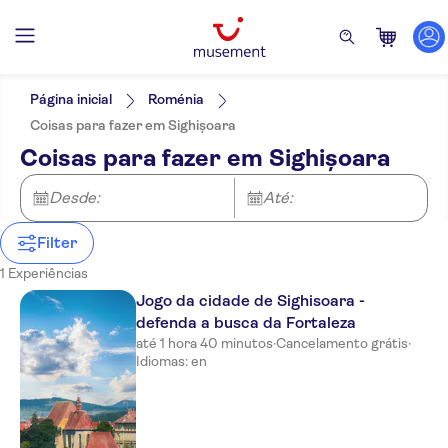
Filtros
Preço (por adulto)
Hotel pickup
Opções de ingressos
Página inicial
Roménia
Cancelamento gratuito
Categorias
Mín.
€
Máx.
€
Coisas para fazer em Sighișoara
Confirmação instantânea
Atividades
NO-PICKUP
Idomas
Coisas para fazer em Sighișoara
Atrações e visitas guiadas
Inglês
Monumentos
Excursões e passeios de um dia
Desde:
Até:
Turismo e tradições
Folclore
Filter
1 Experiências
Jogo da cidade de Sighisoara -
defenda a busca da Fortaleza
até 1 hora 40 minutos
·
Cancelamento grátis
·
Idiomas: en