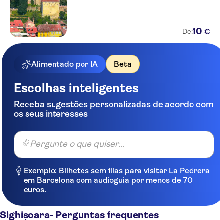
10
€
De:
Alimentado por IA
Beta
Escolhas inteligentes
Receba sugestões personalizadas de acordo com
os seus interesses
Pergunte o que quiser...
Exemplo: Bilhetes sem filas para visitar La Pedrera
em Barcelona com audioguia por menos de 70
euros.
Sighișoara- Perguntas frequentes