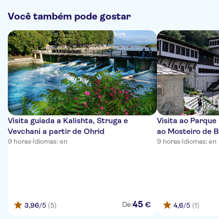
Você também pode gostar
Visita guiada a Kalishta, Struga e
Visita ao Parque
Vevchani a partir de Ohrid
ao Mosteiro de Bi
9 horas
·
Idiomas: en
Ohrid
9 horas
·
Idiomas: en
45
€
De:
3,96
/5
(5)
4,6
/5
(1)