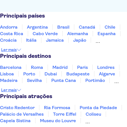
Principais países
Andorra
Argentina
Brasil
Canadá
Chile
Costa Rica
Cabo Verde
Alemanha
Espanha
Croácia
Itália
Jamaica
Japão
Luxemburgo
Marrocos
Maldivas
México
Ler mais
Portugal
Singapura
Turquia
Principais destinos
Barcelona
Roma
Madrid
Paris
Londres
Lisboa
Porto
Dubai
Budapeste
Algarve
Madeira
Sevilha
Punta Cana
Portimão
Albufeira
Sintra
Lagos
Vigo
Cascais
Ler mais
Sesimbra
Principais atrações
Cristo Redentor
Ria Formosa
Ponta da Piedade
Palácio de Versalhes
Torre Eiffel
Coliseu
Capela Sistina
Museu do Louvre