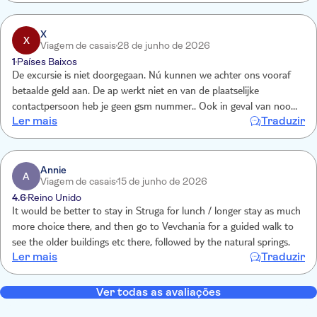
X
X
Viagem de casais
28 de junho de 2026
1
Países Baixos
De excursie is niet doorgegaan. Nú kunnen we achter ons vooraf
betaalde geld aan. De ap werkt niet en van de plaatselijke
contactpersoon heb je geen gsm nummer.. Ook in geval van nood
Ler mais
Traduzir
kun je nergens terecht
Annie
A
Viagem de casais
15 de junho de 2026
4.6
Reino Unido
It would be better to stay in Struga for lunch / longer stay as much
more choice there, and then go to Vevchania for a guided walk to
see the older buildings etc there, followed by the natural springs.
Ler mais
Traduzir
Ver todas as avaliações