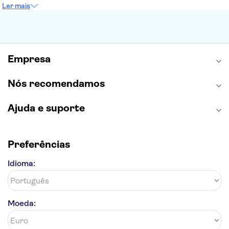
Sagrada Família
Parque Güell
Alhambra
Ler mais
Torre de Belém
Caminito del Rey
Castelo de São Jorge
Quinta da Regaleira
Palácio da Pena
Parque Warner
Rio Douro
Mosteiro dos Jerónimos
Livraria Lello
Empresa
Nós recomendamos
Ajuda e suporte
Preferências
Idioma:
Moeda: