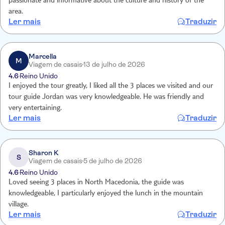
passionate and informative about the culture and history of the
area.
Ler mais
Traduzir
Marcella
M
Viagem de casais
13 de julho de 2026
4.6
Reino Unido
I enjoyed the tour greatly, I liked all the 3 places we visited and our
tour guide Jordan was very knowledgeable. He was friendly and
very entertaining.
Ler mais
Traduzir
Sharon K
S
Viagem de casais
5 de julho de 2026
4.6
Reino Unido
Loved seeing 3 places in North Macedonia, the guide was
knowledgeable, I particularly enjoyed the lunch in the mountain
village.
Ler mais
Traduzir