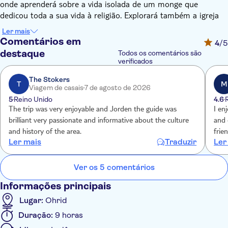
onde aprenderá sobre a vida isolada de um monge que
dedicou toda a sua vida à religião. Explorará também a igreja
recentemente construída, dedicada à Santa Mãe Maria, famosa
Ler mais
pelos seus frescos deslumbrantes e por um dos ícones mais
Comentários em
4
/5
intrigantes da região - a Madona Negra. Os hóspedes que
destaque
Todos os comentários são
preferirem não entrar no mosteiro podem relaxar com um café
verificados
num restaurante próximo, desfrutando de vistas
The Stokers
deslumbrantes sobre o lago.
T
M
Viagem de casais
7 de agosto de 2026
De seguida, segue-se para Struga, muitas vezes chamada a
5
Reino Unido
4.6
Cidade da Poesia e das Pontes. Lar das internacionalmente
The trip was very enjoyable and Jorden the guide was
I en
famosas Noites de Poesia de Struga, cujos laureados incluem
brilliant very passionate and informative about the culture
and 
vencedores do Prémio Nobel da Literatura, a cidade oferece
and history of the area.
frie
uma rica atmosfera cultural. Desfrute de um curto passeio
Ler mais
Traduzir
Ler
guiado pelos destaques de Struga: O ponto onde o Lago Ohrid
desagua no Rio Black Drim, pontes encantadoras e passeios à
Ver os 5 comentários
beira-rio, monumentos, mercados locais e marcos da cidade.
A paragem final é a cidade autoproclamada independente de
Informações principais
Vevchani, famosa pelas suas tradições, pelo Carnaval pagão e
Lugar:
Ohrid
pelo orgulho local. Aqui terá tempo para almoçar antes de um
Duração:
9 horas
passeio guiado pela aldeia, seguido de um relaxante passeio
pelas fontes naturais e pela bela natureza circundante. No final