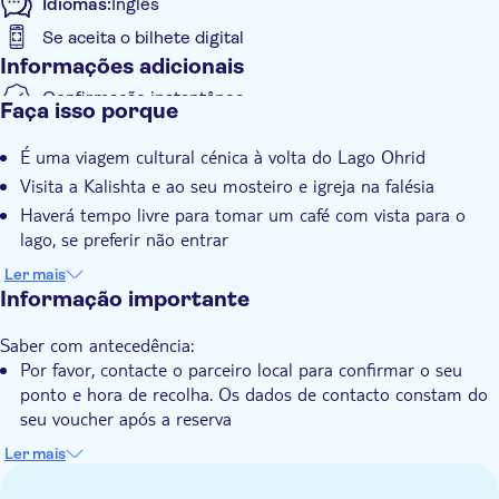
Idiomas:
Inglês
da excursão, sente-se e desfrute da viagem panorâmica
Se aceita o bilhete digital
enquanto o levamos de volta ao seu ponto de partida.
Informações adicionais
Confirmação instantânea
Faça isso porque
Tour guiado
É uma viagem cultural cénica à volta do Lago Ohrid
Dia chuvoso
Visita a Kalishta e ao seu mosteiro e igreja na falésia
Grupo pequeno
Haverá tempo livre para tomar um café com vista para o
Voucher eletrônico
lago, se preferir não entrar
Grupo padrão
Explorará Struga com as suas pontes, mercados e
Ler mais
Pick up no hotel
património poético
Informação importante
Transporte incluído
Paragem final em Vevchani para almoço, fontes e passeios
Saber com antecedência:
pela natureza
Por favor, contacte o parceiro local para confirmar o seu
ponto e hora de recolha. Os dados de contacto constam do
seu voucher após a reserva
Não se esqueça de trazer:
Ler mais
Calçado e roupa confortáveis