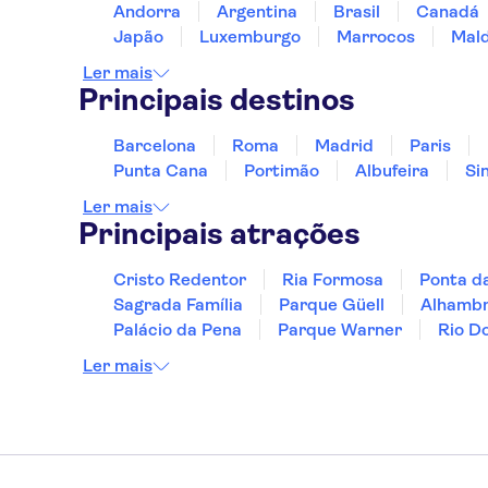
Andorra
Argentina
Brasil
Canadá
Japão
Luxemburgo
Marrocos
Mald
Ler mais
Principais destinos
Barcelona
Roma
Madrid
Paris
Punta Cana
Portimão
Albufeira
Si
Ler mais
Principais atrações
Cristo Redentor
Ria Formosa
Ponta d
Sagrada Família
Parque Güell
Alhamb
Palácio da Pena
Parque Warner
Rio D
Ler mais