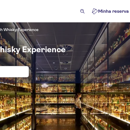
Minha reserva
h Whisky Experience
Whisky Experience
 e bilhetes para The Scotch Whisky E
cursões e passeios de um dia
Atrações e visitas guiadas