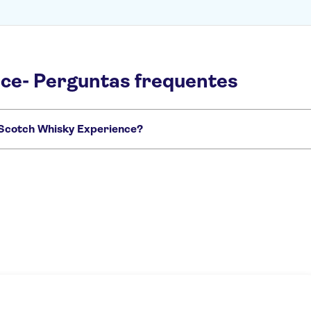
ce- Perguntas frequentes
 Scotch Whisky Experience?
sky Experience que você não vai querer perder:
o
Palace of Holyroodhouse
Scottish Castles
Castelo de Edimburgo
Roy