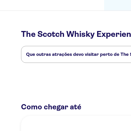
The Scotch Whisky Experien
Que outras atrações devo visitar perto de The
Confira alguns outros pontos turísticos de The Scotch Whi
Cidade Velha de Edimburgo
Viagens com partida de Edimburg
Como chegar até