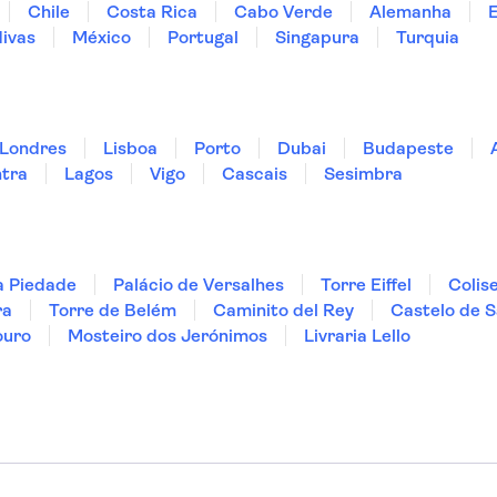
Chile
Costa Rica
Cabo Verde
Alemanha
ivas
México
Portugal
Singapura
Turquia
Londres
Lisboa
Porto
Dubai
Budapeste
ntra
Lagos
Vigo
Cascais
Sesimbra
a Piedade
Palácio de Versalhes
Torre Eiffel
Colis
ra
Torre de Belém
Caminito del Rey
Castelo de S
ouro
Mosteiro dos Jerónimos
Livraria Lello