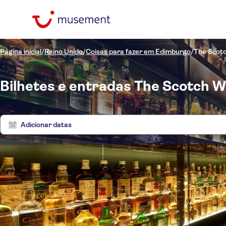
Página inicial
/
Reino Unido
/
Coisas para fazer em Edimburgo
/
The Scotc
Bilhetes e entradas The Scotch 
Adicionar datas
Preço (por adulto)
Tours
Hotel pickup
Opções de ingressos
Taxas de entrada incluídas
Categorias
€
€
Ex
Mín.
Máx.
Tour guiado
Excursões e passeios de
Idomas
NO-PICKUP