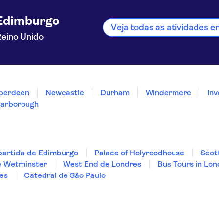
Edimburgo
Veja todas as atividades 
Reino Unido
berdeen
Newcastle
Durham
Windermere
Inv
arborough
partida de Edimburgo
Palace of Holyroodhouse
Scot
e Wetminster
West End de Londres
Bus Tours in Lo
es
Catedral de São Paulo