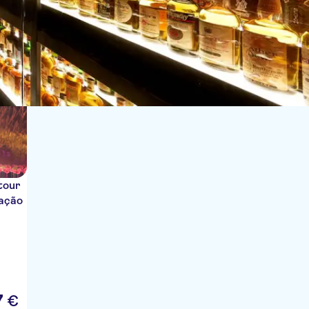
Ordenar por:
tour
tação
7
€