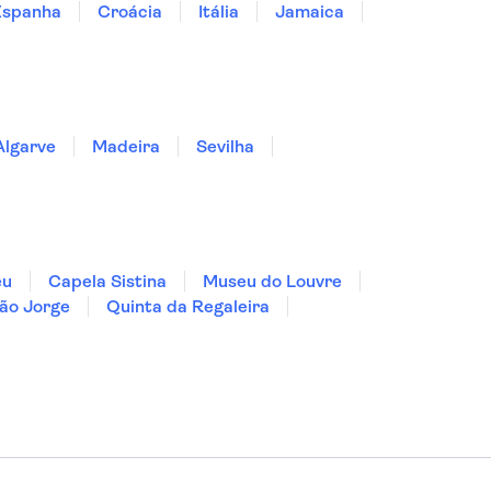
Espanha
Croácia
Itália
Jamaica
Algarve
Madeira
Sevilha
eu
Capela Sistina
Museu do Louvre
ão Jorge
Quinta da Regaleira