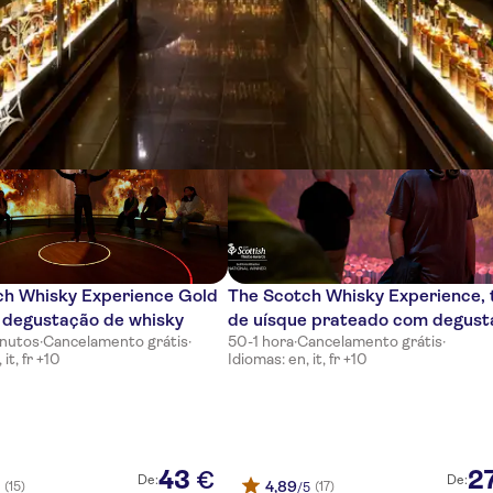
ias
ch Whisky Experience Gold
The Scotch Whisky Experience, 
 degustação de whisky
de uísque prateado com degus
inutos
·
Cancelamento grátis
·
50-1 hora
·
Cancelamento grátis
·
it, fr +10
Idiomas: en, it, fr +10
43
2
€
De:
De:
4,89
(15)
(17)
5
/5