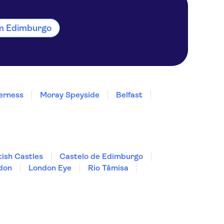
em Edimburgo
erness
Moray Speyside
Belfast
tish Castles
Castelo de Edimburgo
ndon
London Eye
Rio Tâmisa