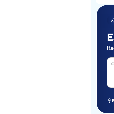
E
Re
Perg
E