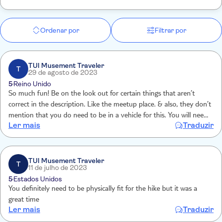
Ordenar por
Filtrar por
TUI Musement Traveler
T
29 de agosto de 2023
5
Reino Unido
So much fun! Be on the look out for certain things that aren’t
correct in the description. Like the meetup place. & also, they don’t
mention that you do need to be in a vehicle for this. You will need
Ler mais
Traduzir
to follow the tour guide person.
TUI Musement Traveler
T
11 de julho de 2023
5
Estados Unidos
You definitely need to be physically fit for the hike but it was a
great time
Ler mais
Traduzir