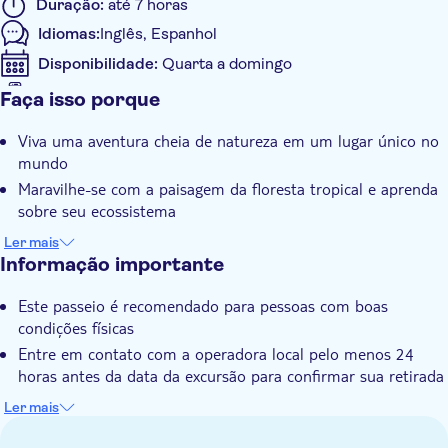
Duração:
até 7 horas
Idiomas:
Inglês, Espanhol
Disponibilidade:
Quarta a domingo
Se aceita o bilhete digital
Faça isso porque
Informações adicionais
Viva uma aventura cheia de natureza em um lugar único no
Confirmação instantânea
mundo
Tour guiado
Maravilhe-se com a paisagem da floresta tropical e aprenda
Local touch
sobre seu ecossistema
Visite um autêntico restaurante porto-americano
Transporte incluído
Ler mais
Mergulhe totalmente na cultura local
Informação importante
Este passeio é recomendado para pessoas com boas
condições físicas
Entre em contato com a operadora local pelo menos 24
horas antes da data da excursão para confirmar sua retirada
ou se você tiver alguma dúvida. Você encontrará as
Ler mais
informações de contato no voucher após a reserva