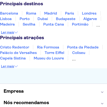
Portugal
Singapura
Turquia
Principais destinos
Barcelona
Roma
Madrid
Paris
Londres
Lisboa
Porto
Dubai
Budapeste
Algarve
Madeira
Sevilha
Punta Cana
Portimão
Albufeira
Sintra
Lagos
Vigo
Cascais
Ler mais
Sesimbra
Principais atrações
Cristo Redentor
Ria Formosa
Ponta da Piedade
Palácio de Versalhes
Torre Eiffel
Coliseu
Capela Sistina
Museu do Louvre
Sagrada Família
Parque Güell
Alhambra
Ler mais
Torre de Belém
Caminito del Rey
Castelo de São Jorge
Quinta da Regaleira
Palácio da Pena
Parque Warner
Rio Douro
Mosteiro dos Jerónimos
Livraria Lello
Empresa
Nós recomendamos