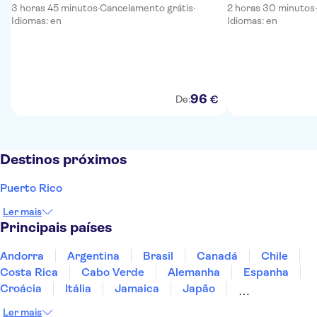
3 horas 45 minutos
·
Cancelamento grátis
·
2 horas 30 minutos
·
Idiomas: en
Idiomas: en
96
€
De:
Destinos próximos
Puerto Rico
Ler mais
Principais países
Andorra
Argentina
Brasil
Canadá
Chile
Costa Rica
Cabo Verde
Alemanha
Espanha
Croácia
Itália
Jamaica
Japão
Luxemburgo
Marrocos
Maldivas
México
Ler mais