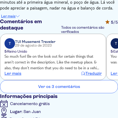
minutos até a primeira água mineral, o poço de água. Lá você
pode apreciar a paisagem, nadar na água e balanço de corda.
Depois de uma caminhada de 15 minutos, há outro poço com
Ler mais
uma floresta natural no rio. Veja bambu, goiabeiras, árvores
Comentários em
5
/5
com mais de 100 anos e variações de flora e toboáguas
destaque
Todos os comentários são
escondidos. Esta experiência está focada em fornecer uma
verificados
verdadeira visão local de El Yunque, com fatos históricos e
TUI Musement Traveler
informações sobre o ecossistema ao longo da viagem.
T
T
29 de agosto de 2023
Terminamos a viagem visitando uma pequena empresa local
5
Reino Unido
5
Es
que serve comida puertoricana autêntica ao estilo da avó.
So much fun! Be on the look out for certain things that
You 
aren’t correct in the description. Like the meetup place. &
was 
also, they don’t mention that you do need to be in a vehicle
Ler mais
Traduzir
Ler
for this. You will need to follow the tour guide person.
Ver os 3 comentários
Informações principais
Cancelamento grátis
Lugar:
San Juan