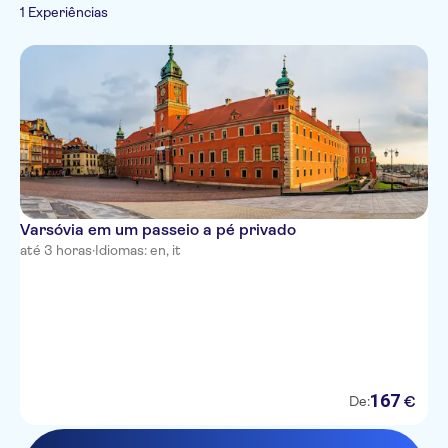
1 Experiências
Varsóvia em um passeio a pé privado
até 3 horas
·
Idiomas: en, it
167
€
De: