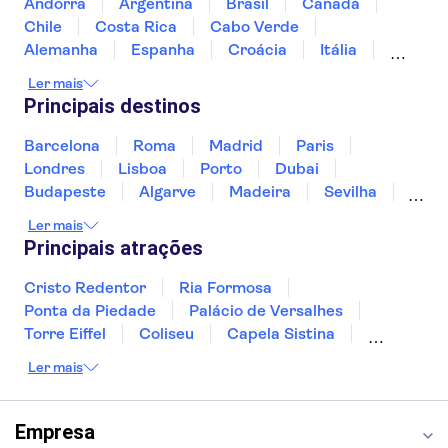
Andorra
Argentina
Brasil
Canadá
Castelo de Wawel
Vistula River
Chile
Costa Rica
Cabo Verde
Mina de sal de Wieliczka
Alemanha
Espanha
Croácia
Itália
Basílica de Santa Maria na Cracóvia
Jamaica
Japão
Luxemburgo
Ler mais
Barbacana da Cracóvia
Marrocos
Maldivas
México
Portugal
Principais destinos
Centro histórico da Breslávia
Singapura
Turquia
Barcelona
Roma
Madrid
Paris
Londres
Lisboa
Porto
Dubai
Budapeste
Algarve
Madeira
Sevilha
Punta Cana
Portimão
Albufeira
Ler mais
Sintra
Lagos
Vigo
Cascais
Sesimbra
Principais atrações
Cristo Redentor
Ria Formosa
Ponta da Piedade
Palácio de Versalhes
Torre Eiffel
Coliseu
Capela Sistina
Museu do Louvre
Sagrada Família
Ler mais
Parque Güell
Alhambra
Torre de Belém
Caminito del Rey
Castelo de São Jorge
Quinta da Regaleira
Palácio da Pena
Empresa