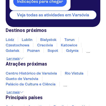
Polónia
Indicações para chegar
Veja todas as atividades em Varsóvia
Destinos próximos
Lódz
Lublin
Bialystok
Torun
Czestochowa
Cracóvia
Katowice
Gdańsk
Poznan
Sopot
Gdynia
Breslávia
Szczawnica
Zakopane
Ler mais
Atrações próximas
Centro Histórico de Varsóvia
Rio Vístula
Gueto de Varsóvia
Palácio da Cultura e Ciência
Museu Fryderyk Chopin
Ler mais
Castelo Real de Varsóvia
Principais países
Museu Estatal de Auschwitz-Birkenau
Fábrica de Schindler
Krakow Old Town