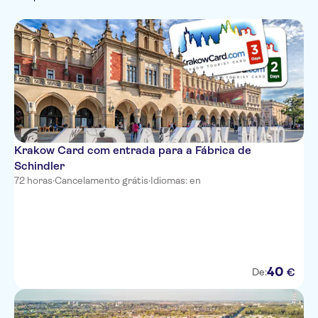
Francês
Pule a fila
Italiano
Polonês
Russo
Krakow Card com entrada para a Fábrica de
Schindler
72 horas
·
Cancelamento grátis
·
Idiomas: en
40
€
De: