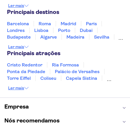
Prefeitura de Gdańsk
Distrito de Kazimierz
Jamaica
Japão
Luxemburgo
Ler mais
Nowa Huta
Marrocos
Maldivas
México
Portugal
Principais destinos
Singapura
Turquia
Barcelona
Roma
Madrid
Paris
Londres
Lisboa
Porto
Dubai
Budapeste
Algarve
Madeira
Sevilha
Punta Cana
Portimão
Albufeira
Ler mais
Sintra
Lagos
Vigo
Cascais
Sesimbra
Principais atrações
Cristo Redentor
Ria Formosa
Ponta da Piedade
Palácio de Versalhes
Torre Eiffel
Coliseu
Capela Sistina
Museu do Louvre
Sagrada Família
Ler mais
Parque Güell
Alhambra
Torre de Belém
Caminito del Rey
Castelo de São Jorge
Quinta da Regaleira
Palácio da Pena
Empresa
Parque Warner
Rio Douro
Mosteiro dos Jerónimos
Livraria Lello
Nós recomendamos