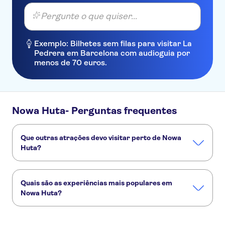
Pergunte o que quiser...
Exemplo: Bilhetes sem filas para visitar La
Pedrera em Barcelona com audioguia por
menos de 70 euros.
Nowa Huta- Perguntas frequentes
Que outras atrações devo visitar perto de Nowa
Huta?
Confira alguns outros pontos turísticos de Nowa Huta que
você não vai querer perder:
Quais são as experiências mais populares em
Museu Estatal de Auschwitz-Birkenau
Fábrica de Schindler
Nowa Huta?
Krakow Old Town
Castelo de Wawel
Vistula River
Mina de sal de Wieliczka
Estas são as atividades preferidas em Nowa Huta: