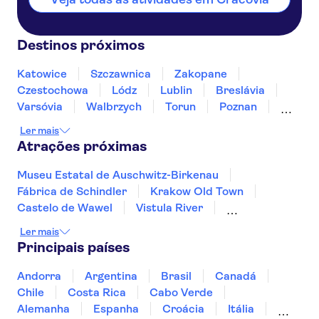
Destinos próximos
Katowice
Szczawnica
Zakopane
Czestochowa
Lódz
Lublin
Breslávia
Varsóvia
Walbrzych
Torun
Poznan
Bialystok
Gdańsk
Sopot
Ler mais
Atrações próximas
Museu Estatal de Auschwitz-Birkenau
Fábrica de Schindler
Krakow Old Town
Castelo de Wawel
Vistula River
Mina de sal de Wieliczka
Ler mais
Centro Histórico de Varsóvia
Rio Vístula
Principais países
Basílica de Santa Maria na Cracóvia
Barbacana da Cracóvia
Andorra
Argentina
Brasil
Canadá
Centro histórico da Breslávia
Chile
Costa Rica
Cabo Verde
Centro histórico de Gdańsk
Alemanha
Espanha
Croácia
Itália