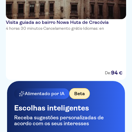
Visita guiada ao bairro Nowa Huta de Cracóvia
4 horas 30 minutos
·
Cancelamento grátis
·
Idiomas: en
94
€
De:
Alimentado por IA
Beta
Escolhas inteligentes
Receba sugestões personalizadas de
acordo com os seus interesses