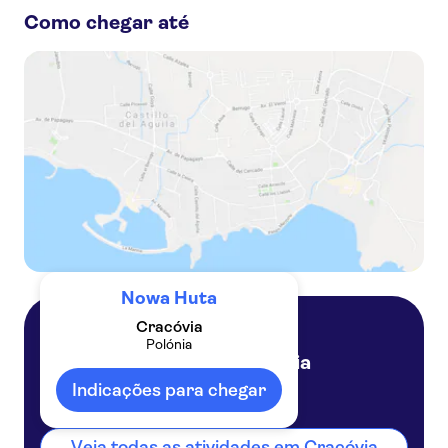
Krakow Card com entrada para a Fábrica de Schindler
Como chegar até
Descubra a utopia socialista de Cracóvia numa visita privada a Nowa Huta
Visita guiada ao bairro Nowa Huta de Cracóvia
Nowa Huta
Cracóvia
Polónia
Cracóvia
Polónia
Indicações para chegar
Veja todas as atividades em Cracóvia