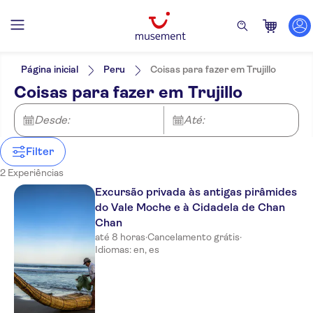
Filtros
Preço (por adulto)
Hotel pickup
Opções de ingressos
Página inicial
Peru
Coisas para fazer em Trujillo
Taxas de entrada incluídas
Categorias
Mín.
€
Máx.
€
Coisas para fazer em Trujillo
Tour guiado
Atrações e visitas guiadas
NO-PICKUP
Idomas
Local touch
Inglês
Desde:
Até:
Tour privado
Espanhol
Voucher eletrônico
Cancelamento gratuito
Filter
Confirmação instantânea
2 Experiências
Refeição incluída
Excursão privada às antigas pirâmides
do Vale Moche e à Cidadela de Chan
Chan
até 8 horas
·
Cancelamento grátis
·
Idiomas: en, es