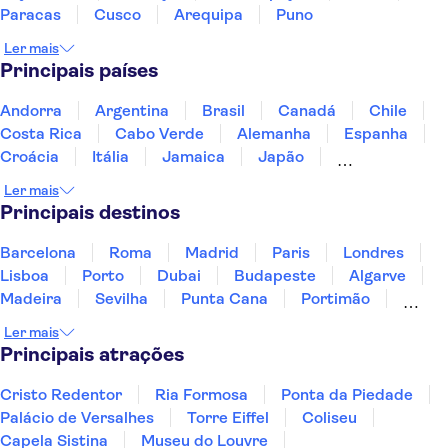
Paracas
Cusco
Arequipa
Puno
Ler mais
Principais países
Andorra
Argentina
Brasil
Canadá
Chile
Costa Rica
Cabo Verde
Alemanha
Espanha
Croácia
Itália
Jamaica
Japão
Luxemburgo
Marrocos
Maldivas
México
Ler mais
Portugal
Singapura
Turquia
Principais destinos
Barcelona
Roma
Madrid
Paris
Londres
Lisboa
Porto
Dubai
Budapeste
Algarve
Madeira
Sevilha
Punta Cana
Portimão
Albufeira
Sintra
Lagos
Vigo
Cascais
Ler mais
Sesimbra
Principais atrações
Cristo Redentor
Ria Formosa
Ponta da Piedade
Palácio de Versalhes
Torre Eiffel
Coliseu
Capela Sistina
Museu do Louvre