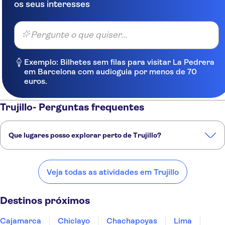
os seus interesses
Pergunte o que quiser...
Exemplo: Bilhetes sem filas para visitar La Pedrera
em Barcelona com audioguia por menos de 70
euros.
Trujillo- Perguntas frequentes
Que lugares posso explorar perto de Trujillo?
Confira alguns dos nossos lugares favoritos para visitar perto de
Trujillo:
Veja todas as atividades em Trujillo
Cajamarca
Chiclayo
Chachapoyas
Lima
Paracas
Destinos próximos
Cajamarca
Chiclayo
Chachapoyas
Lima