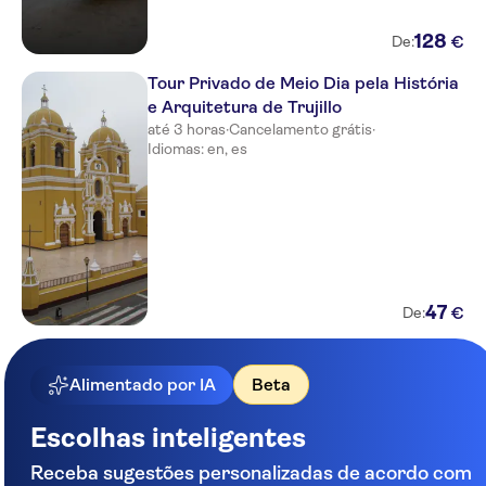
128
€
De:
Tour Privado de Meio Dia pela História
e Arquitetura de Trujillo
até 3 horas
·
Cancelamento grátis
·
Idiomas: en, es
47
€
De:
Alimentado por IA
Beta
Escolhas inteligentes
Receba sugestões personalizadas de acordo com