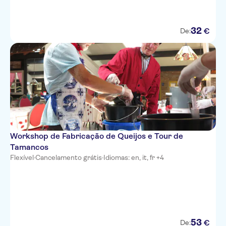
32
€
De:
Workshop de Fabricação de Queijos e Tour de
Tamancos
Flexível
·
Cancelamento grátis
·
Idiomas: en, it, fr +4
53
€
De: