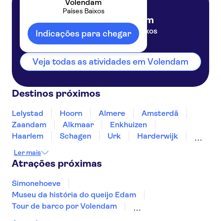
Volendam
Países Baixos
Volendam
Países Baixos
Indicações para chegar
Veja todas as atividades em Volendam
Destinos próximos
Lelystad
Hoorn
Almere
Amsterdã
Zaandam
Alkmaar
Enkhuizen
Haarlem
Schagen
Urk
Harderwijk
Amersfoort
Noordwijk
Emmeloord
Ler mais
Atrações próximas
Simonehoeve
Museu da história do queijo Edam
Tour de barco por Volendam
Woltje's Backerij
Heineken Experience