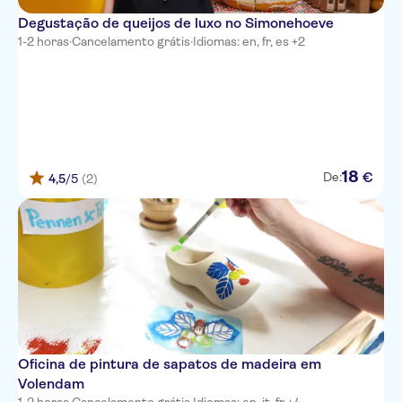
Degustação de queijos de luxo no Simonehoeve
1-2 horas
·
Cancelamento grátis
·
Idiomas: en, fr, es +2
18
€
De:
4,5
/5
(2)
Oficina de pintura de sapatos de madeira em
Volendam