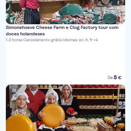
Simonehoeve Cheese Farm e Clog Factory tour com
doces holandeses
1-2 horas
·
Cancelamento grátis
·
Idiomas: en, it, fr +4
5
€
De: