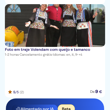
Foto em traje Volendam com queijo e tamanco
1-2 horas
·
Cancelamento grátis
·
Idiomas: en, it, fr +4
9
€
De:
5
/5
(2)
Alimentado por IA
Beta