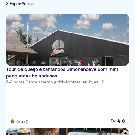
Refeição incluída
Passes turísticos
8 Experiências
Experiências para os locais
Comidas e bebidas
Espanhol
Tour privado
Bebidas e
Francês
Cultura e história
Voucher eletrônico
degustações
Italiano
Turismo e tradições
Wheelchair access
Gastronomia
Português
Tour de queijo e tamancos Simonehoeve com mini
panquecas holandesas
2-3 horas
·
Cancelamento grátis
·
Idiomas: en, fr, es +2
4
€
De:
5
/5
(1)