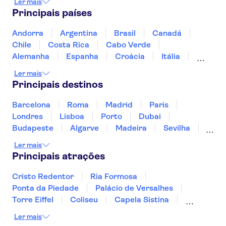
Ler mais
Museu Van Gogh
Praça dos Museus
Principais países
Canais de Amesterdão
Zoo Artis
Micropia
Zaanse Schans
Andorra
Argentina
Brasil
Canadá
Royal Palace of Amsterdam
Chile
Costa Rica
Cabo Verde
Fabrique des Lumières
Keukenhof
Alemanha
Espanha
Croácia
Itália
Amsterdam Castle Muiderslot
Jamaica
Japão
Luxemburgo
Ler mais
Marrocos
Maldivas
México
Portugal
Principais destinos
Singapura
Turquia
Barcelona
Roma
Madrid
Paris
Londres
Lisboa
Porto
Dubai
Budapeste
Algarve
Madeira
Sevilha
Punta Cana
Portimão
Albufeira
Ler mais
Sintra
Lagos
Vigo
Cascais
Sesimbra
Principais atrações
Cristo Redentor
Ria Formosa
Ponta da Piedade
Palácio de Versalhes
Torre Eiffel
Coliseu
Capela Sistina
Museu do Louvre
Sagrada Família
Ler mais
Parque Güell
Alhambra
Torre de Belém