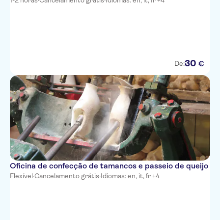
1-2 horas
·
Cancelamento grátis
·
Idiomas: en, it, fr +4
30
€
De:
Oficina de confecção de tamancos e passeio de queijo
Flexível
·
Cancelamento grátis
·
Idiomas: en, it, fr +4