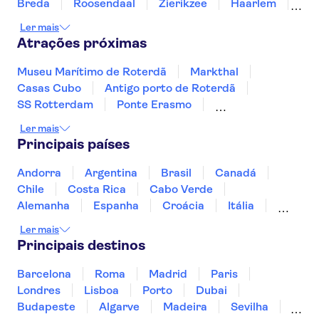
Breda
Roosendaal
Zierikzee
Haarlem
Amsterdã
Tilburg
Ler mais
Atrações próximas
Museu Marítimo de Roterdã
Markthal
Casas Cubo
Antigo porto de Roterdã
SS Rotterdam
Ponte Erasmo
Heineken Experience
Museu Van Gogh
Ler mais
Praça dos Museus
Canais de Amesterdão
Principais países
Zoo Artis
Micropia
Zaanse Schans
Royal Palace of Amsterdam
Andorra
Argentina
Brasil
Canadá
Fabrique des Lumières
Chile
Costa Rica
Cabo Verde
Alemanha
Espanha
Croácia
Itália
Jamaica
Japão
Luxemburgo
Ler mais
Marrocos
Maldivas
México
Portugal
Principais destinos
Singapura
Turquia
Barcelona
Roma
Madrid
Paris
Londres
Lisboa
Porto
Dubai
Budapeste
Algarve
Madeira
Sevilha