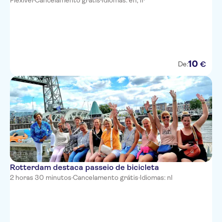
Flexível
·
Cancelamento grátis
·
Idiomas: en, fr
10
€
De:
Rotterdam destaca passeio de bicicleta
2 horas 30 minutos
·
Cancelamento grátis
·
Idiomas: nl