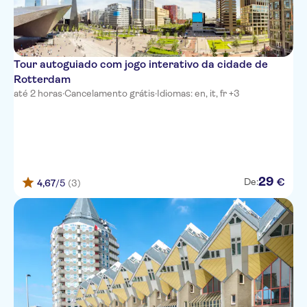
Tour autoguiado com jogo interativo da cidade de
Rotterdam
até 2 horas
·
Cancelamento grátis
·
Idiomas: en, it, fr +3
29
€
De:
4,67
/5
(3)