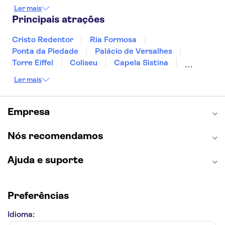
Punta Cana
Portimão
Albufeira
Ler mais
Sintra
Lagos
Vigo
Cascais
Sesimbra
Principais atrações
Cristo Redentor
Ria Formosa
Ponta da Piedade
Palácio de Versalhes
Torre Eiffel
Coliseu
Capela Sistina
Museu do Louvre
Sagrada Família
Ler mais
Parque Güell
Alhambra
Torre de Belém
Caminito del Rey
Castelo de São Jorge
Quinta da Regaleira
Palácio da Pena
Empresa
Parque Warner
Rio Douro
Mosteiro dos Jerónimos
Livraria Lello
Nós recomendamos
Ajuda e suporte
Preferências
Idioma: