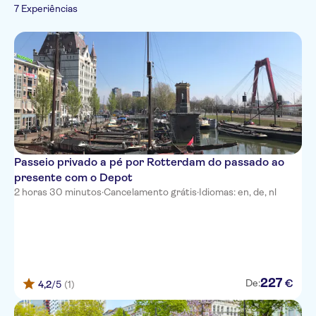
Caminhadas e
Tour privado
Cidade
7 Experiências
Cultura e história
Francês
tours de bicicleta
Grupo pequeno
Visitas a
Espanhol
Voucher eletrônico
monumentos
Italiano
Imperdíveis
Passeio privado a pé por Rotterdam do passado ao
presente com o Depot
2 horas 30 minutos
·
Cancelamento grátis
·
Idiomas: en, de, nl
227
€
De:
4,2
/5
(1)