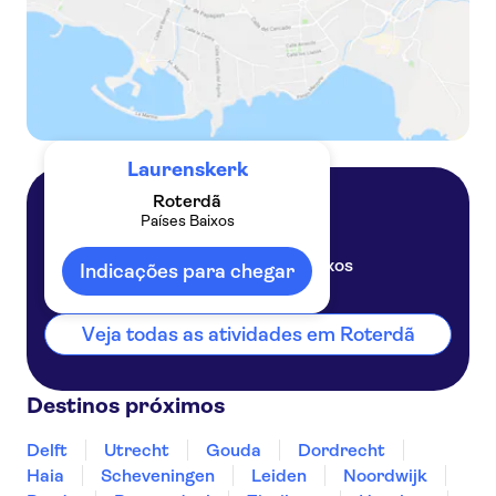
Laurenskerk
Roterdã
Países Baixos
Roterdã
Países Baixos
Indicações para chegar
Veja todas as atividades em Roterdã
Destinos próximos
Delft
Utrecht
Gouda
Dordrecht
Haia
Scheveningen
Leiden
Noordwijk