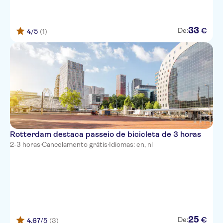
33
€
De:
4
/5
(1)
Rotterdam destaca passeio de bicicleta de 3 horas
2-3 horas
·
Cancelamento grátis
·
Idiomas: en, nl
25
€
De:
4,67
/5
(3)